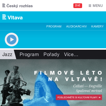
Přejít k hlavnímu obsahu
MENU
ŽIVĚ
PROGRAM
AUDIOARCHIV
KAMERY
Jazz
Program
Pořady
Více
…