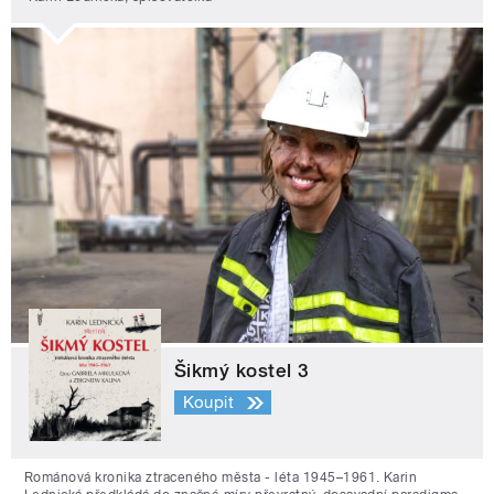
Šikmý kostel 3
Koupit
Románová kronika ztraceného města - léta 1945–1961. Karin