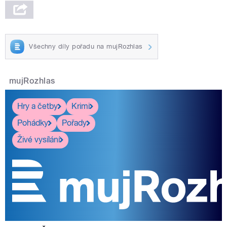
Všechny díly pořadu na mujRozhlas
mujRozhlas
Hry a četby
Krimi
Pohádky
Pořady
Živé vysílání