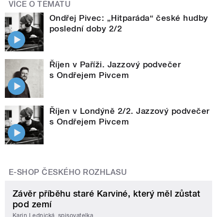
VÍCE O TÉMATU
Ondřej Pivec: „Hitparáda“ české hudby
poslední doby 2/2
Říjen v Paříži. Jazzový podvečer
s Ondřejem Pivcem
Říjen v Londýně 2/2. Jazzový podvečer
s Ondřejem Pivcem
E-SHOP ČESKÉHO ROZHLASU
Závěr příběhu staré Karviné, který měl zůstat
pod zemí
Karin Lednická, spisovatelka