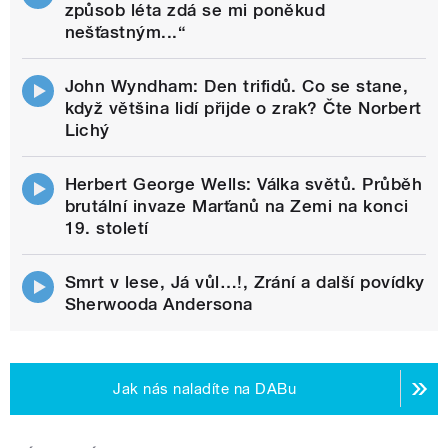
způsob léta zdá se mi poněkud
nešťastným...“
John Wyndham: Den trifidů. Co se stane,
když většina lidí přijde o zrak? Čte Norbert
Lichý
Herbert George Wells: Válka světů. Průběh
brutální invaze Marťanů na Zemi na konci
19. století
Smrt v lese, Já vůl…!, Zrání a další povídky
Sherwooda Andersona
Jak nás naladíte na DABu