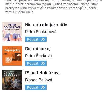
Lednická předkládá do značné míry převratný, dosavadní paradigma
měnící obraz hornického regionu, jehož zahlazenou historii stále
překrývá tlustá vrstva mýtů a zakořeněných stereotypů o „černé
zemi a rudém kraji“.
Nic nebude jako dřív
Petra Soukupová
Koupit
Dej mi pokoj
Petra Štarková
Koupit
Případ Holečkovi
Bianca Bellová
Koupit