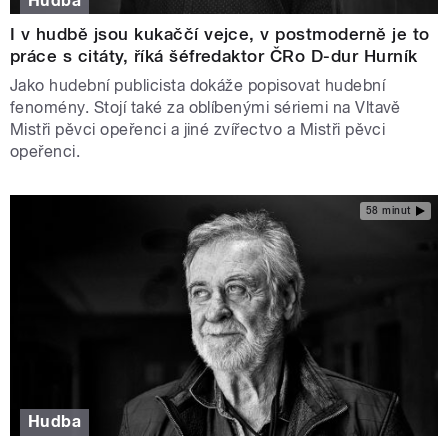
Hudba
I v hudbě jsou kukaččí vejce, v postmoderně je to
práce s citáty, říká šéfredaktor ČRo D-dur Hurník
Jako hudební publicista dokáže popisovat hudební
fenomény. Stojí také za oblíbenými sériemi na Vltavě
Mistři pěvci opeřenci a jiné zvířectvo a Mistři pěvci
opeřenci.
58 minut
Hudba