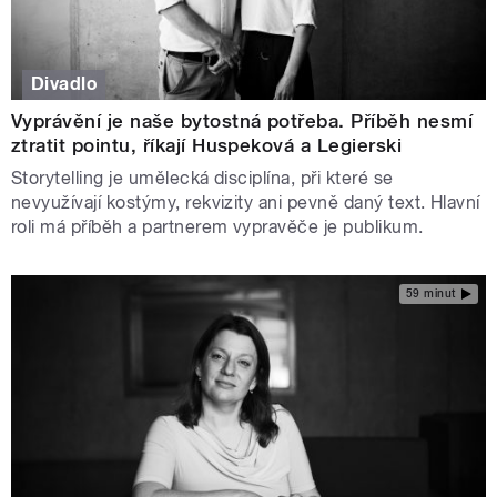
Divadlo
Vyprávění je naše bytostná potřeba. Příběh nesmí
ztratit pointu, říkají Huspeková a Legierski
Storytelling je umělecká disciplína, při které se
nevyužívají kostýmy, rekvizity ani pevně daný text. Hlavní
roli má příběh a partnerem vypravěče je publikum.
59 minut