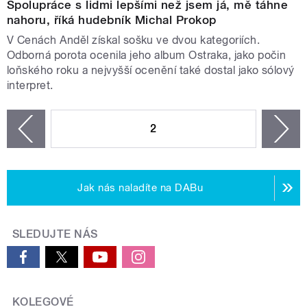
Spolupráce s lidmi lepšími než jsem já, mě táhne
nahoru, říká hudebník Michal Prokop
V Cenách Anděl získal sošku ve dvou kategoriích.
Odborná porota ocenila jeho album Ostraka, jako počin
loňského roku a nejvyšší ocenění také dostal jako sólový
interpret.
STRÁNKY
2
n
zí
Jak nás naladíte na DABu
SLEDUJTE NÁS
KOLEGOVÉ