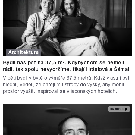
Architektura
Bydlí nás pět na 37,5 m². Kdybychom se neměli
rádi, tak spolu nevydržíme, říkají Hršalová a Šámal
V pěti bydlí v bytě o výměře 37,5 metrů. Když vlastní byt
hledali, věděli, že chtějí mít stropy do výšky, aby mohli
prostor využít. Inspirovali se v japonských hotelích.
58 minut