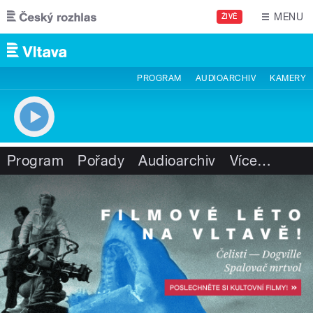
Přejít k hlavnímu obsahu
MENU
ŽIVĚ
PROGRAM
AUDIOARCHIV
KAMERY
Program
Pořady
Audioarchiv
Více
…