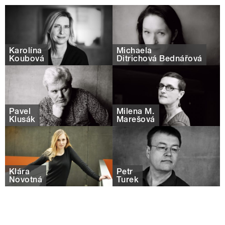
Karolína
Michaela
Koubová
Ditrichová Bednářová
Pavel
Milena M.
Klusák
Marešová
Klára
Petr
Novotná
Turek