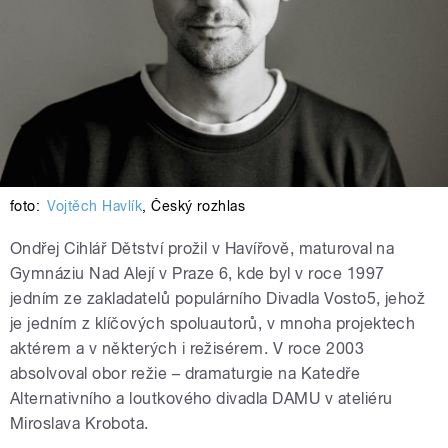
foto:
Vojtěch Havlík
,
Český rozhlas
Ondřej Cihlář Dětství prožil v Havířově, maturoval na
Gymnáziu Nad Alejí v Praze 6, kde byl v roce 1997
jedním ze zakladatelů populárního Divadla Vosto5, jehož
je jedním z klíčových spoluautorů, v mnoha projektech
aktérem a v některých i režisérem. V roce 2003
absolvoval obor režie – dramaturgie na Katedře
Alternativního a loutkového divadla DAMU v ateliéru
Miroslava Krobota.