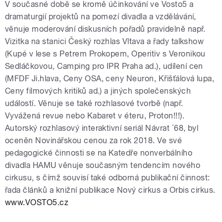
V současné době se kromě účinkování ve Vosto5 a
dramaturgií projektů na pomezí divadla a vzdělávání,
věnuje moderování diskusních pořadů pravidelně např.
Vizitka na stanici Český rozhlas Vltava a řady talkshow
(Kupé v lese s Petrem Prokopem, Operitiv s Veronikou
Sedláčkovou, Camping pro IPR Praha ad.), udílení cen
(MFDF Ji.hlava, Ceny OSA, ceny Neuron, Křišťálová lupa,
Ceny filmových kritiků ad.) a jiných společenských
událostí. Věnuje se také rozhlasové tvorbě (např.
Vyvážená revue nebo Kabaret v éteru, Proton!!!).
Autorský rozhlasový interaktivní seriál Návrat ´68, byl
oceněn Novinářskou cenou za rok 2018. Ve své
pedagogické činnosti se na Katedře nonverbálního
divadla HAMU věnuje současným tendencím nového
cirkusu, s čímž souvisí také odborná publikační činnost:
řada článků a knižní publikace Nový cirkus a Orbis cirkus.
www.VOSTO5.cz