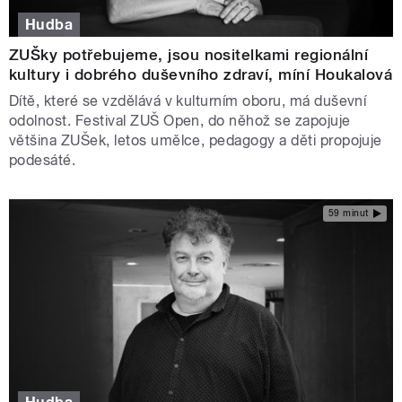
Hudba
ZUŠky potřebujeme, jsou nositelkami regionální
kultury i dobrého duševního zdraví, míní Houkalová
Dítě, které se vzdělává v kulturním oboru, má duševní
odolnost. Festival ZUŠ Open, do něhož se zapojuje
většina ZUŠek, letos umělce, pedagogy a děti propojuje
podesáté.
59 minut