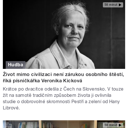
58 minut
Hudba
Život mimo civilizaci není zárukou osobního štěstí,
říká písničkářka Veronika Kicková
Krátce po dvacítce odešla z Čech na Slovensko. V touze
žít na samotě tradičním způsobem života ji ovlivnila
studie o dobrovolné skromnosti Pestří a zelení od Hany
Librové.
58 minut