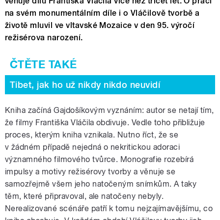
věnuje dílu Františka Vláčila více než třicet let. O práci
na svém monumentálním díle i o Vláčilově tvorbě a
životě mluvil ve vltavské Mozaice v den 95. výročí
režisérova narození.
Tibet, jak ho už nikdy nikdo neuvidí
Kniha začíná Gajdošíkovým vyznáním: autor se netají tím,
že filmy Františka Vláčila obdivuje. Vedle toho přibližuje
proces, kterým kniha vznikala. Nutno říct, že se
v žádném případě nejedná o nekritickou adoraci
významného filmového tvůrce. Monografie rozebírá
impulsy a motivy režisérovy tvorby a věnuje se
samozřejmě všem jeho natočeným snímkům. A taky
těm, které připravoval, ale natočeny nebyly.
Nerealizované scénáře patří k tomu nejzajímavějšímu, co