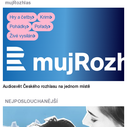
mujRozhlas
Hry a četby
Krimi
Pohádky
Pořady
Živé vysílání
Audiosvět Českého rozhlasu na jednom místě
NEJPOSLOUCHANĚJŠÍ