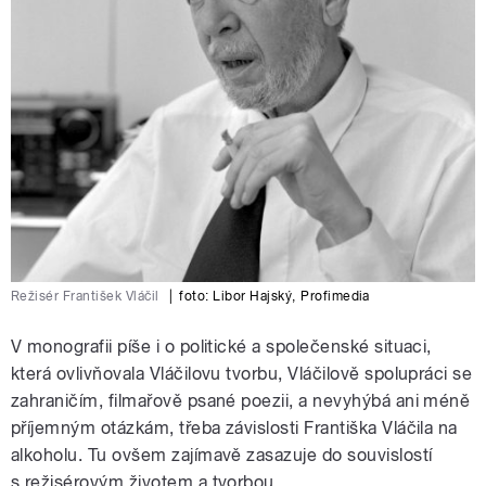
Režisér František Vláčil
|
foto:
Libor Hajský
,
Profimedia
V monografii píše i o politické a společenské situaci,
která ovlivňovala Vláčilovu tvorbu, Vláčilově spolupráci se
zahraničím, filmařově psané poezii, a nevyhýbá ani méně
příjemným otázkám, třeba závislosti Františka Vláčila na
alkoholu. Tu ovšem zajímavě zasazuje do souvislostí
s režisérovým životem a tvorbou.