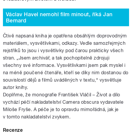
Václav Havel nemohl film minout, říká Jan
Bernard
Čtivě napsaná kniha je opatřena obsáhlým doprovodným
materiálem, vysvětlivkami, odkazy. Vedle samozřejmých
rejstříků to jsou i vysvětlivky pod čarou prakticky všech
stran. „Jsem archivář, a tak pochopitelně zdrojuji
všechny své informace. Vysvětlivkami jsem pak myslel i
na méně poučené čtenáře, kteří se díky nim dostanou do
souvislostí dějů a filmů uváděných v textu,“ vysvětluje
autor knihy.
Doplňme, že monografie František Vláčil – Život a dílo
vychází péčí nakladatelství Camera obscura vydavatele
Miloše Fryše. A péče je to opravdu mimořádná, jak je
v tomto nakladatelství zvykem.
Recenze