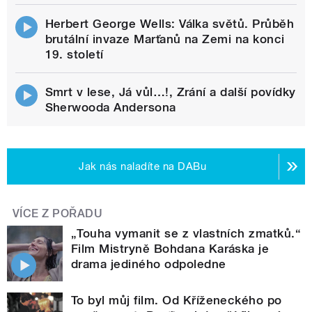
Herbert George Wells: Válka světů. Průběh
brutální invaze Marťanů na Zemi na konci
19. století
Smrt v lese, Já vůl…!, Zrání a další povídky
Sherwooda Andersona
Jak nás naladíte na DABu
VÍCE Z POŘADU
„Touha vymanit se z vlastních zmatků.“
Film Mistryně Bohdana Karáska je
drama jediného odpoledne
To byl můj film. Od Kříženeckého po