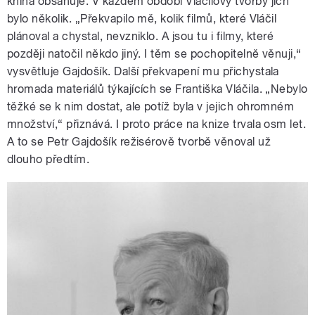
kniha obsahuje. V každém období Vláčilovy tvorby jich
bylo několik. „Překvapilo mě, kolik filmů, které Vláčil
plánoval a chystal, nevzniklo. A jsou tu i filmy, které
později natočil někdo jiný. I těm se pochopitelně věnuji,“
vysvětluje Gajdošík. Další překvapení mu přichystala
hromada materiálů týkajících se Františka Vláčila. „Nebylo
těžké se k nim dostat, ale potíž byla v jejich ohromném
množství,“ přiznává. I proto práce na knize trvala osm let.
A to se Petr Gajdošík režisérově tvorbě věnoval už
dlouho předtím.