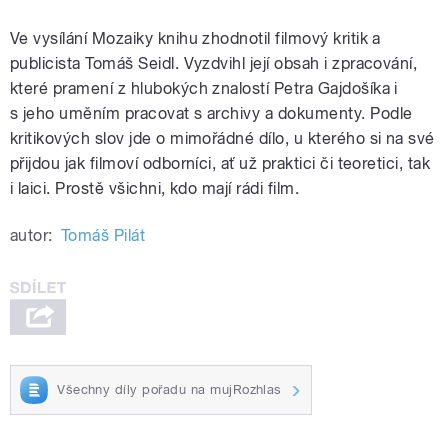
Ve vysílání Mozaiky knihu zhodnotil filmový kritik a
publicista Tomáš Seidl. Vyzdvihl její obsah i zpracování,
které pramení z hlubokých znalostí Petra Gajdošíka i
s jeho uměním pracovat s archivy a dokumenty. Podle
kritikových slov jde o mimořádné dílo, u kterého si na své
přijdou jak filmoví odborníci, ať už praktici či teoretici, tak
i laici. Prostě všichni, kdo mají rádi film.
autor:
Tomáš Pilát
Všechny díly pořadu na mujRozhlas