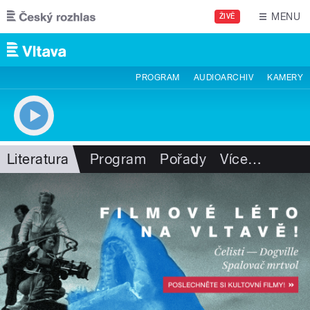
Přejít k hlavnímu obsahu
MENU
ŽIVĚ
PROGRAM
AUDIOARCHIV
KAMERY
Literatura
Program
Pořady
Více
…