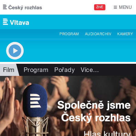
Přejít k hlavnímu obsahu
MENU
ŽIVĚ
PROGRAM
AUDIOARCHIV
KAMERY
Film
Program
Pořady
Více
…