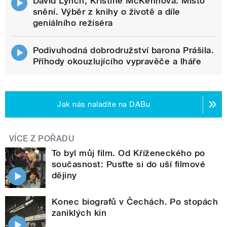
David Lynch, Kristine McKennová: Místo
snění. Výběr z knihy o životě a díle
geniálního režiséra
Podivuhodná dobrodružství barona Prášila.
Příhody okouzlujícího vypravěče a lháře
Jak nás naladíte na DABu
VÍCE Z POŘADU
To byl můj film. Od Kříženeckého po
současnost: Pusťte si do uší filmové
dějiny
Konec biografů v Čechách. Po stopách
zaniklých kin