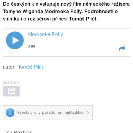
Do českých kin vstupuje nový film německého režiséra
Tomyho Wiganda Modrooká Polly. Podrobnosti o
snímku i o režisérovi přinesl Tomáš Pilát.
Modrooká Polly
Modrooká Polly
3:55
Play /
Modrooká Polly
autor:
Tomáš Pilát
Všechny díly pořadu na mujRozhlas
pause
mujRozhlas