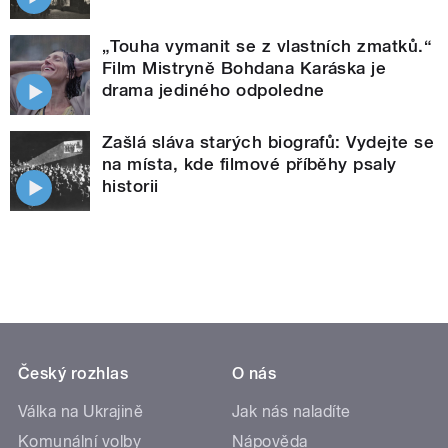
„Touha vymanit se z vlastních zmatků.“
Film Mistryně Bohdana Karáska je
drama jediného odpoledne
Zašlá sláva starých biografů: Vydejte se
na místa, kde filmové příběhy psaly
historii
Český rozhlas
O nás
Válka na Ukrajině
Jak nás naladíte
Komunální volby
Nápověda