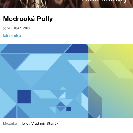
Modrooká Polly
20. říjen 2006
Mozaika
Mozaika
|
foto:
Vladimír Staněk