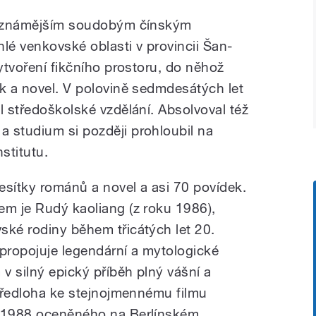
nejznámějším soudobým čínským
lé venkovské oblasti v provincii Šan-
vytvoření fikčního prostoru, do něhož
ek a novel. V polovině sedmdesátých let
l středoškolské vzdělání. Absolvoval též
 studium si později prohloubil na
stitutu.
esítky románů a novel a asi 70 povídek.
em je Rudý kaoliang (z roku 1986),
ské rodiny během třicátých let 20.
 propojuje legendární a mytologické
v silný epický příběh plný vášní a
 předloha ke stejnojmennému filmu
e 1988 oceněného na Berlínském