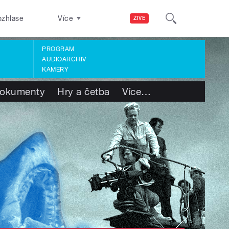
ozhlase
Více
ŽIVĚ
PROGRAM
AUDIOARCHIV
KAMERY
okumenty
Hry a četba
Více
…