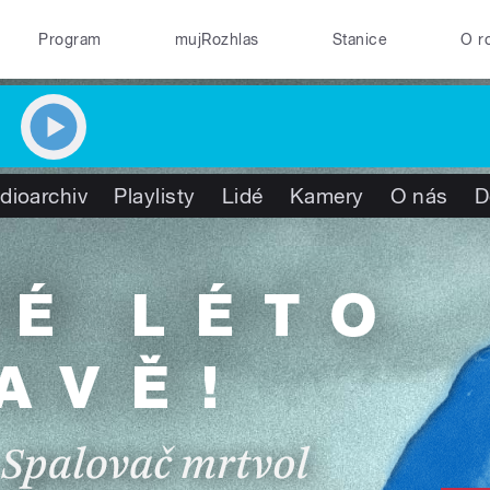
Program
mujRozhlas
Stanice
O r
dioarchiv
Playlisty
Lidé
Kamery
O nás
D