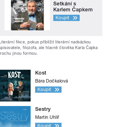
Setkání s
Karlem Čapkem
Koupit
Literární fikce, pokus přiblížit literární nadsázkou
spisovatele, filozofa, ale hlavně člověka Karla Čapka
trochu jinou formou.
Kost
Bára Dočkalová
Koupit
Sestry
Martin Uhlíř
Koupit