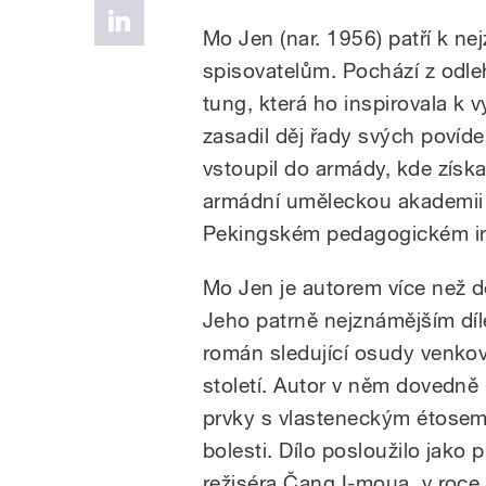
Mo Jen (nar. 1956) patří k 
spisovatelům. Pochází z odleh
tung, která ho inspirovala k 
zasadil děj řady svých povíd
vstoupil do armády, kde získa
armádní uměleckou akademii a
Pekingském pedagogickém in
Mo Jen je autorem více než d
Jeho patrně nejznámějším díl
román sledující osudy venkov
století. Autor v něm dovedně
prvky s vlasteneckým étosem 
bolesti. Dílo posloužilo jako
režiséra Čang I-moua, v roc