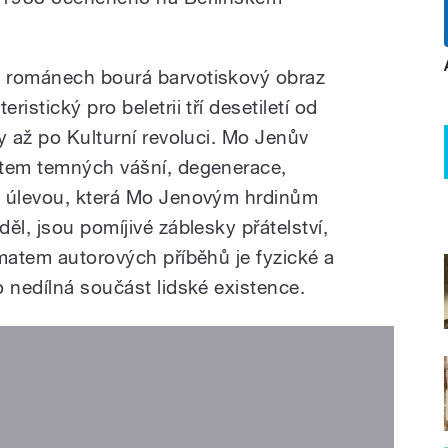
 románech bourá barvotiskový obraz
istický pro beletrii tří desetiletí od
y až po Kulturní revoluci. Mo Jenův
ětem temných vášní, degenerace,
u úlevou, která Mo Jenovým hrdinům
ěl, jsou pomíjivé záblesky přátelství,
ématem autorových příběhů je fyzické a
 nedílná součást lidské existence.