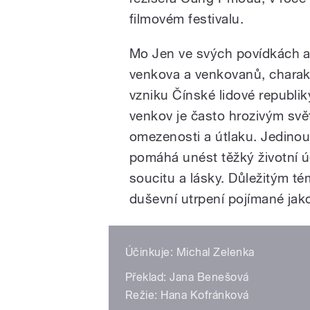
filmovém festivalu.
Mo Jen ve svých povídkách a
venkova a venkovanů, charakter
vzniku Čínské lidové republik
venkov je často hrozivým sv
omezenosti a útlaku. Jedino
pomáhá unést těžký životní úd
soucitu a lásky. Důležitým t
duševní utrpení pojímané jako
Účinkuje: Michal Zelenka
Překlad: Jana Benešová
Režie: Hana Kofránková