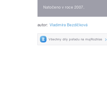
Natočeno v roce 2007.
autor:
Vladimíra Bezdíčková
Všechny díly pořadu na mujRozhlas