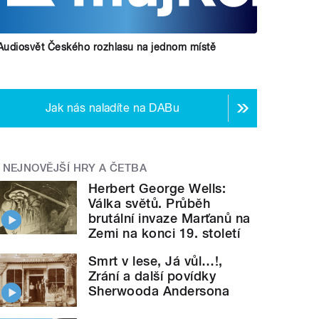
Audiosvět Českého rozhlasu na jednom místě
Jak nás naladíte na DABu
NEJNOVĚJŠÍ HRY A ČETBA
Herbert George Wells:
Válka světů. Průběh
brutální invaze Marťanů na
Zemi na konci 19. století
Smrt v lese, Já vůl…!,
Zrání a další povídky
Sherwooda Andersona