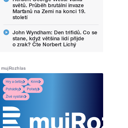
světů. Průběh brutální invaze
Marťanů na Zemi na konci 19.
století
John Wyndham: Den trifidů. Co se
stane, když většina lidí přijde
o zrak? Čte Norbert Lichý
mujRozhlas
Hry a četby
Krimi
Pohádky
Pořady
Živé vysílání