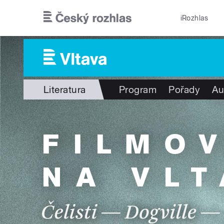
Přejít k hlavnímu obsahu
iRozhlas
Literatura
Program
Pořady
Au