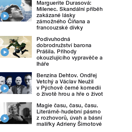
Marguerite Durasová:
Milenec. Skandální příběh
zakázané lásky
zámožného Číňana a
francouzské dívky
Podivuhodná
dobrodružství barona
Prášila. Příhody
okouzlujícího vypravěče a
lháře
Benzína Dehtov. Ondřej
Vetchý a Václav Neužil
v Pýchově černé komedii
o životě hrou a hře o život
Magie času, času, času.
Literárně-hudební pásmo
z rozhovorů, úvah a básní
malířky Adrieny Šimotové