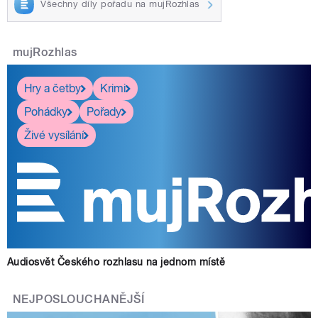
Všechny díly pořadu na mujRozhlas
pause
mujRozhlas
Hry a četby
Krimi
Pohádky
Pořady
Živé vysílání
Audiosvět Českého rozhlasu na jednom místě
NEJPOSLOUCHANĚJŠÍ