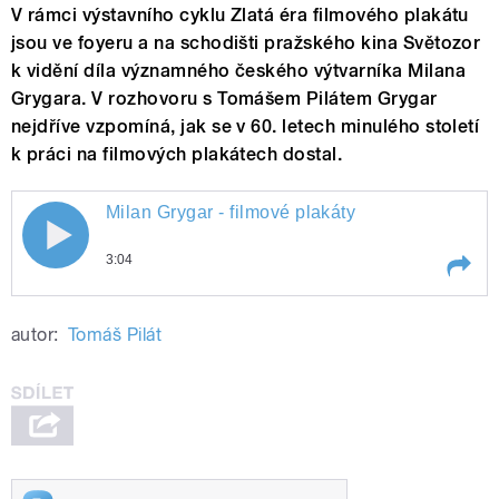
V rámci výstavního cyklu Zlatá éra filmového plakátu
jsou ve foyeru a na schodišti pražského kina Světozor
k vidění díla významného českého výtvarníka Milana
Grygara. V rozhovoru s Tomášem Pilátem Grygar
nejdříve vzpomíná, jak se v 60. letech minulého století
k práci na filmových plakátech dostal.
Milan Grygar - filmové plakáty
Milan Grygar - filmové plakáty
3:04
Play /
Milan Grygar - filmové plakáty
autor:
Tomáš Pilát