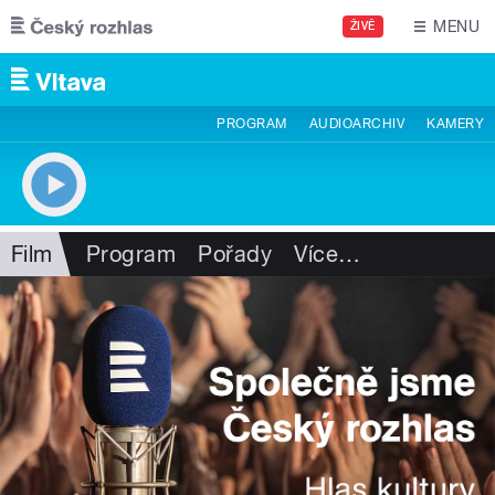
Přejít k hlavnímu obsahu
MENU
ŽIVĚ
PROGRAM
AUDIOARCHIV
KAMERY
Film
Program
Pořady
Více
…