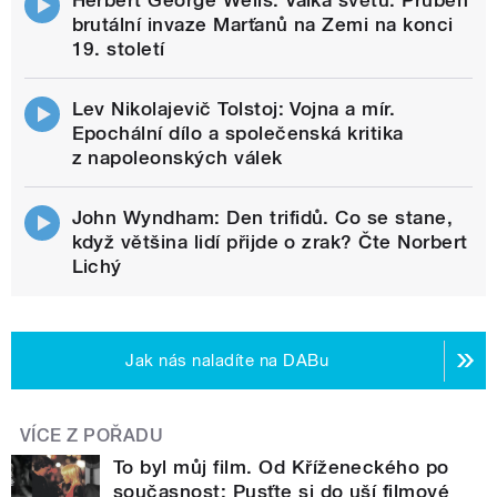
Herbert George Wells: Válka světů. Průběh
brutální invaze Marťanů na Zemi na konci
19. století
Lev Nikolajevič Tolstoj: Vojna a mír.
Epochální dílo a společenská kritika
z napoleonských válek
John Wyndham: Den trifidů. Co se stane,
když většina lidí přijde o zrak? Čte Norbert
Lichý
Jak nás naladíte na DABu
VÍCE Z POŘADU
To byl můj film. Od Kříženeckého po
současnost: Pusťte si do uší filmové