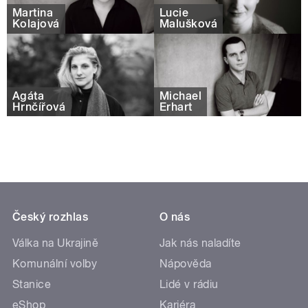
Martina
Lucie
Kolajová
Malušková
Agáta
Michael
Hrnčířová
Erhart
Český rozhlas
O nás
Válka na Ukrajině
Jak nás naladíte
Komunální volby
Nápověda
Stanice
Lidé v rádiu
eShop
Kariéra