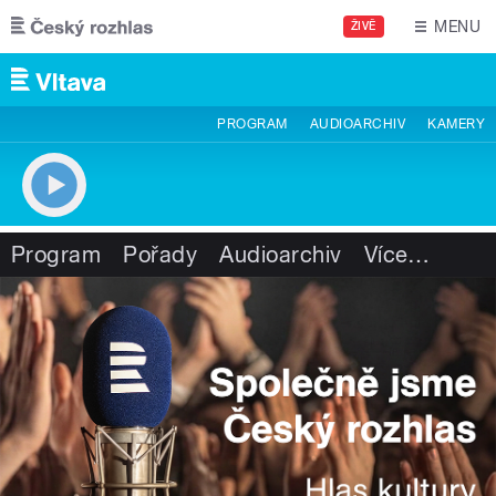
Přejít k hlavnímu obsahu
MENU
ŽIVĚ
PROGRAM
AUDIOARCHIV
KAMERY
Program
Pořady
Audioarchiv
Více
…