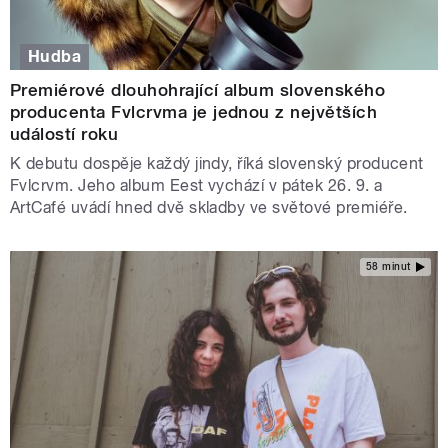
Hudba
Premiérové dlouhohrající album slovenského
producenta Fvlcrvma je jednou z největších
událostí roku
K debutu dospěje každý jindy, říká slovenský producent
Fvlcrvm. Jeho album Eest vychází v pátek 26. 9. a
ArtCafé uvádí hned dvě skladby ve světové premiéře.
58 minut