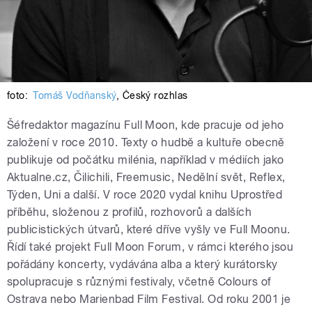
foto:
Tomáš Vodňanský
,
Český rozhlas
Šéfredaktor magazínu Full Moon, kde pracuje od jeho
založení v roce 2010. Texty o hudbě a kultuře obecně
publikuje od počátku milénia, například v médiích jako
Aktualne.cz, Čilichili, Freemusic, Nedělní svět, Reflex,
Týden, Uni a další. V roce 2020 vydal knihu Uprostřed
příběhu, složenou z profilů, rozhovorů a dalších
publicistických útvarů, které dříve vyšly ve Full Moonu.
Řídí také projekt Full Moon Forum, v rámci kterého jsou
pořádány koncerty, vydávána alba a který kurátorsky
spolupracuje s různými festivaly, včetně Colours of
Ostrava nebo Marienbad Film Festival. Od roku 2001 je