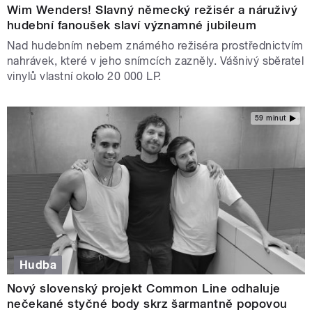
Wim Wenders! Slavný německý režisér a náruživý
hudební fanoušek slaví významné jubileum
Nad hudebním nebem známého režiséra prostřednictvím
nahrávek, které v jeho snímcích zazněly. Vášnivý sběratel
vinylů vlastní okolo 20 000 LP.
59 minut
Hudba
Nový slovenský projekt Common Line odhaluje
nečekané styčné body skrz šarmantně popovou