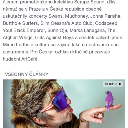
členem promotérského kolektivu Scrape Sound, díky
němuž se v Praze a v České republice obecně
uskutečnily koncerty Swans, Mudhoney, Johna Parishe,
Butthole Surfers, Slim Cessna’s Auto Club, Godspeed
You! Black Emperor, Sunn O))), Marka Lanegana, The
Afghan Whigs, Girls Against Boys a desítek dalších jmen.
Mimo hudbu a kulturu se zajímá také o cestování nebo
gastronomii. Pro Český rozhlas aktuálně připravuje
hudební ArtCafé.
VŠECHNY ČLÁNKY
58 minut