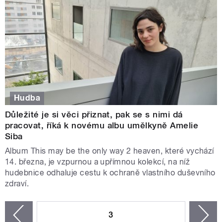
Hudba
Důležité je si věci přiznat, pak se s nimi dá
pracovat, říká k novému albu umělkyně Amelie
Siba
Album This may be the only way 2 heaven, které vychází
14. března, je vzpurnou a upřímnou kolekcí, na níž
hudebnice odhaluje cestu k ochraně vlastního duševního
zdraví.
STRÁNKY
3
n
zí