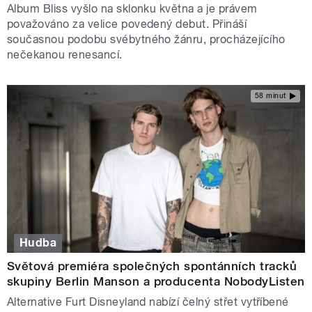
Album Bliss vyšlo na sklonku května a je právem
považováno za velice povedený debut. Přináší
současnou podobu svébytného žánru, procházejícího
nečekanou renesancí.
58 minut
Hudba
Světová premiéra společných spontánních tracků
skupiny Berlin Manson a producenta NobodyListen
Alternative Furt Disneyland nabízí čelný střet vytříbené