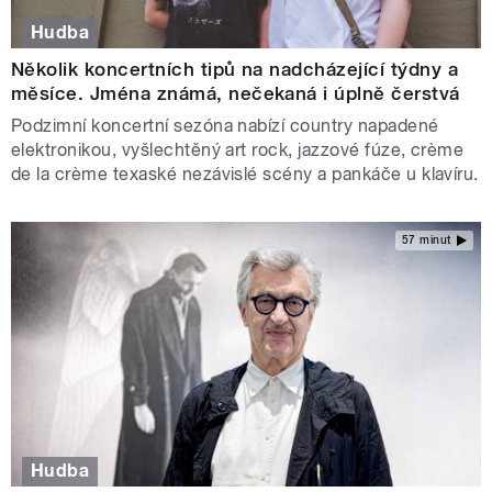
Hudba
Několik koncertních tipů na nadcházející týdny a
měsíce. Jména známá, nečekaná i úplně čerstvá
Podzimní koncertní sezóna nabízí country napadené
elektronikou, vyšlechtěný art rock, jazzové fúze, crème
de la crème texaské nezávislé scény a pankáče u klavíru.
57 minut
Hudba