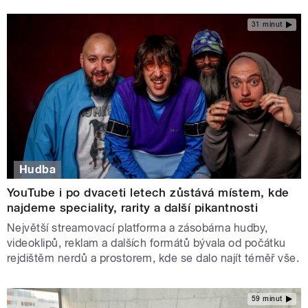
31 minut
Hudba
YouTube i po dvaceti letech zůstává místem, kde
najdeme speciality, rarity a další pikantnosti
Největší streamovací platforma a zásobárna hudby,
videoklipů, reklam a dalších formátů bývala od počátku
rejdištěm nerdů a prostorem, kde se dalo najít téměř vše.
59 minut