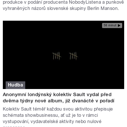
produkce v podání producenta NobodyListena a punkově
vyhraněných názorů slovenské skupiny Berlin Manson.
58 minut
Hudba
Anonymní londýnský kolektiv Sault vydal před
dvěma týdny nové album, již dvanácté v pořadí
Kolektiv Sault téměř každou svou aktivitou přepisuje
schémata showbusinessu, ať už je to v rámci
vystupování, vydavatelské aktivity nebo nulové