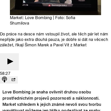
Market: Love Bombing | Foto: Sofia
Shumilova
Do práce na desce nám vstoupil život, ale těch pár let nám
nepřijde jako extra dlouhá pauza, je dobře si dát na věcech
záležet, říkají Šimon Marek a Pavel Vít z Market
58:27
Love Bombing je snaha ovlivnit druhou osobu
prostřednictvím projevů pozornosti a náklonnosti.
Market vzhledem k jejich známé nevoli svou tvorbu
vysvětlovat můžeme jen těžko podezřívat ze snahy