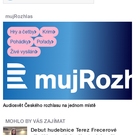
mujRozhlas
Hry a četby
Krimi
Pohádky
Pořady
Živé vysílání
Audiosvět Českého rozhlasu na jednom místě
MOHLO BY VÁS ZAJÍMAT
Debut hudebnice Terez Frecerové