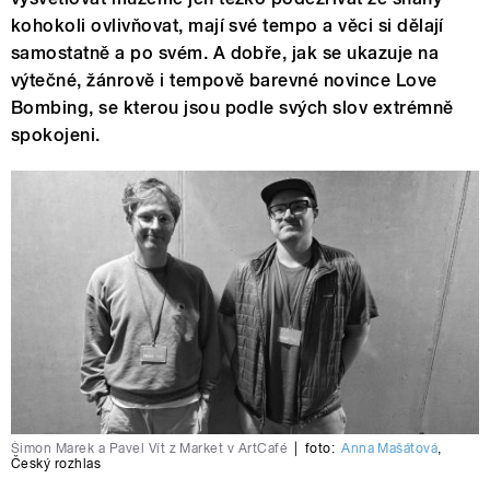
kohokoli ovlivňovat, mají své tempo a věci si dělají
samostatně a po svém. A dobře, jak se ukazuje na
výtečné, žánrově i tempově barevné novince Love
Bombing, se kterou jsou podle svých slov extrémně
spokojeni.
Šimon Marek a Pavel Vít z Market v ArtCafé
|
foto:
Anna Mašátová
,
Český rozhlas