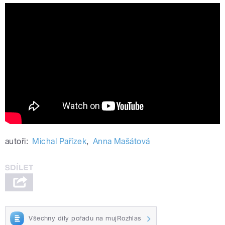
Market–Rizla
autoři:
Michal Pařízek
,
Anna Mašátová
Všechny díly pořadu na mujRozhlas