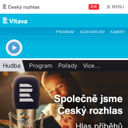
Přejít k hlavnímu obsahu
MENU
ŽIVĚ
PROGRAM
AUDIOARCHIV
KAMERY
Hudba
Program
Pořady
Více
…