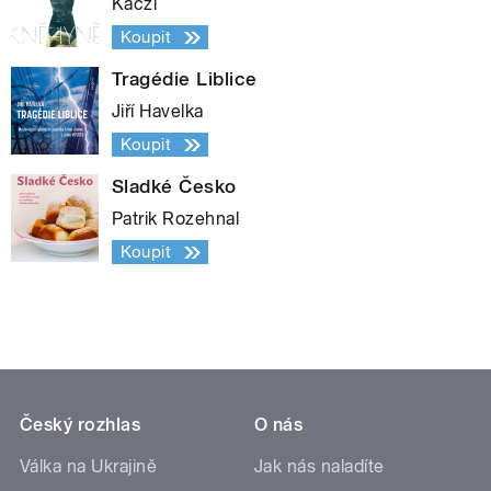
Kaczi
Koupit
Tragédie Liblice
Jiří Havelka
Koupit
Sladké Česko
Patrik Rozehnal
Koupit
Český rozhlas
O nás
Válka na Ukrajině
Jak nás naladíte