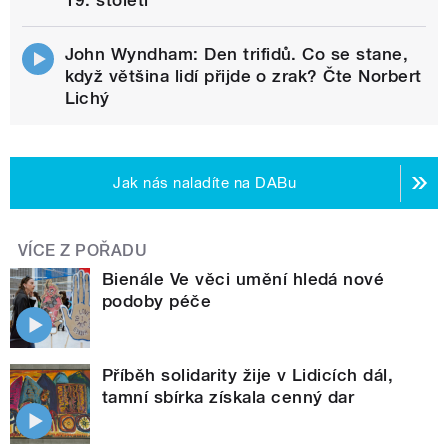
19. století
John Wyndham: Den trifidů. Co se stane,
když většina lidí přijde o zrak? Čte Norbert
Lichý
Jak nás naladíte na DABu
VÍCE Z POŘADU
Bienále Ve věci umění hledá nové
podoby péče
Příběh solidarity žije v Lidicích dál,
tamní sbírka získala cenný dar