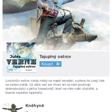
Tajuplný ostrov
Koupit
Lincolnův ostrov nikdo nikdy na mapě nenašel, a přece ho znají lidé
na celém světě. Už déle než sto třicet let na něm prožívají
dobrodružství s pěticí trosečníků, kteří na něm našli útočiště, a
hlavně nejedno tajemství.
Kněhyně