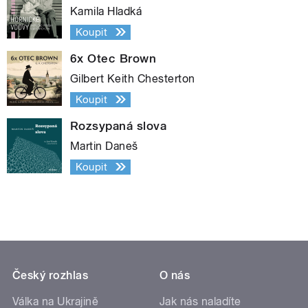
Kamila Hladká
Koupit
6x Otec Brown
Gilbert Keith Chesterton
Koupit
Rozsypaná slova
Martin Daneš
Koupit
Český rozhlas
O nás
Válka na Ukrajině
Jak nás naladíte