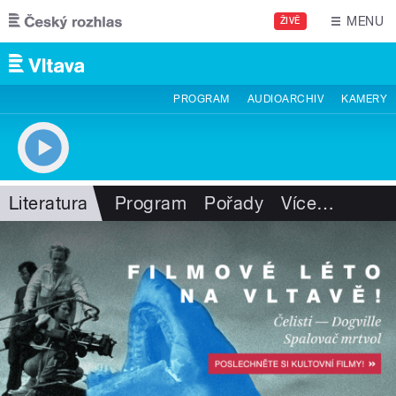
Přejít k hlavnímu obsahu
MENU
ŽIVĚ
PROGRAM
AUDIOARCHIV
KAMERY
Literatura
Program
Pořady
Více
…