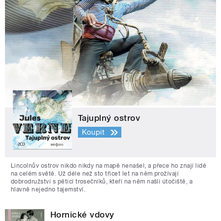
Tajuplný ostrov
Koupit
Lincolnův ostrov nikdo nikdy na mapě nenašel, a přece ho znají lidé
na celém světě. Už déle než sto třicet let na něm prožívají
dobrodružství s pěticí trosečníků, kteří na něm našli útočiště, a
hlavně nejedno tajemství.
Hornické vdovy