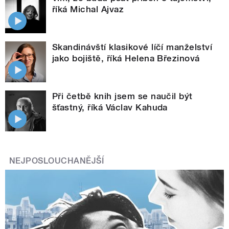
říká Michal Ajvaz
Skandinávští klasikové líčí manželství
jako bojiště, říká Helena Březinová
Při četbě knih jsem se naučil být
šťastný, říká Václav Kahuda
NEJPOSLOUCHANĚJŠÍ