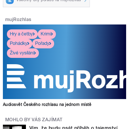
mujRozhlas
Hry a četby
Krimi
Pohádky
Pořady
Živé vysílání
Audiosvět Českého rozhlasu na jednom místě
MOHLO BY VÁS ZAJÍMAT
Vím, že budu psát příběh o tajemství,