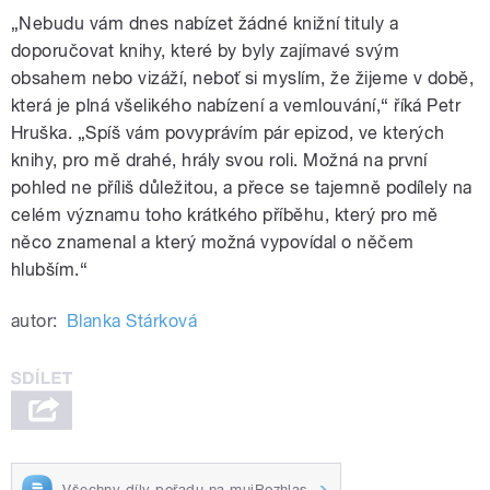
„Nebudu vám dnes nabízet žádné knižní tituly a
doporučovat knihy, které by byly zajímavé svým
obsahem nebo vizáží, neboť si myslím, že žijeme v době,
která je plná všelikého nabízení a vemlouvání,“ říká Petr
Hruška. „Spíš vám povyprávím pár epizod, ve kterých
knihy, pro mě drahé, hrály svou roli. Možná na první
pohled ne příliš důležitou, a přece se tajemně podílely na
celém významu toho krátkého příběhu, který pro mě
něco znamenal a který možná vypovídal o něčem
hlubším.“
autor:
Blanka Stárková
Všechny díly pořadu na mujRozhlas