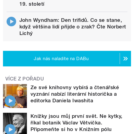
19. století
John Wyndham: Den trifidů. Co se stane,
když většina lidí přijde o zrak? Čte Norbert
Lichý
Jak nás naladíte na DABu
VÍCE Z POŘADU
Ze své knihovny vybírá a čtenářské
vyznání nabízí literární historička a
editorka Daniela Iwashita
Knížky jsou můj první svět. Ne kytky,
říkal botanik Václav Větvička.
Připomeňte si ho v Knižním pólu