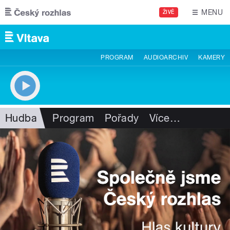
Přejít k hlavnímu obsahu
MENU
ŽIVĚ
PROGRAM
AUDIOARCHIV
KAMERY
Hudba
Program
Pořady
Více
…