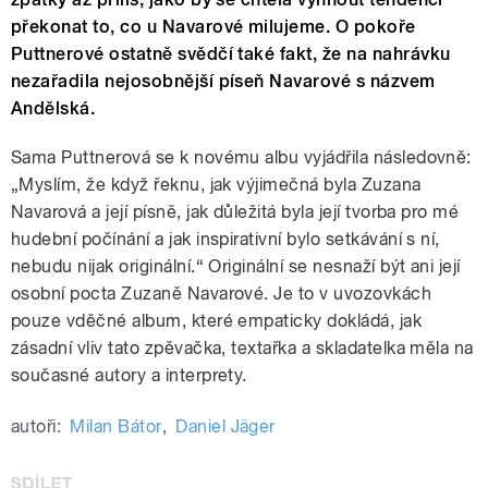
překonat to, co u Navarové milujeme. O pokoře
Puttnerové ostatně svědčí také fakt, že na nahrávku
nezařadila nejosobnější píseň Navarové s názvem
Andělská.
Sama Puttnerová se k novému albu vyjádřila následovně:
„Myslím, že když řeknu, jak výjimečná byla Zuzana
Navarová a její písně, jak důležitá byla její tvorba pro mé
hudební počínání a jak inspirativní bylo setkávání s ní,
nebudu nijak originální.“ Originální se nesnaží být ani její
osobní pocta Zuzaně Navarové. Je to v uvozovkách
pouze vděčné album, které empaticky dokládá, jak
zásadní vliv tato zpěvačka, textařka a skladatelka měla na
současné autory a interprety.
autoři:
Milan Bátor
,
Daniel Jäger