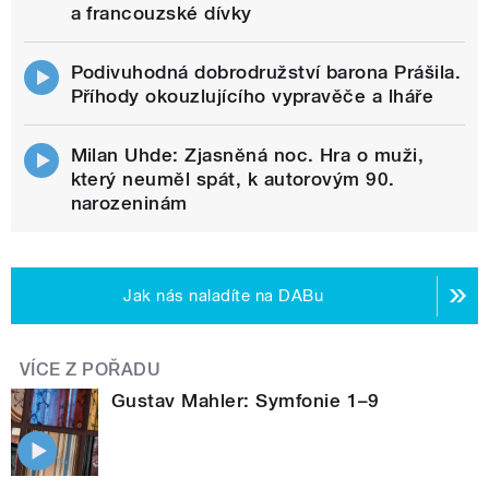
a francouzské dívky
Podivuhodná dobrodružství barona Prášila.
Příhody okouzlujícího vypravěče a lháře
Milan Uhde: Zjasněná noc. Hra o muži,
který neuměl spát, k autorovým 90.
narozeninám
Jak nás naladíte na DABu
VÍCE Z POŘADU
Gustav Mahler: Symfonie 1–9