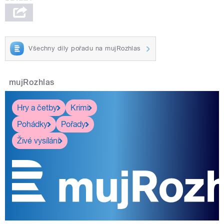
Všechny díly pořadu na mujRozhlas
mujRozhlas
Hry a četby
Krimi
Pohádky
Pořady
Živé vysílání