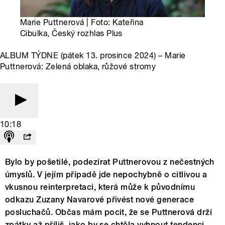
Marie Puttnerová | Foto: Kateřina
Cibulka, Český rozhlas Plus
ALBUM TÝDNE (pátek 13. prosince 2024) – Marie
Puttnerová: Zelená oblaka, růžové stromy
10:18
Bylo by pošetilé, podezírat Puttnerovou z nečestných
úmyslů. V jejím případě jde nepochybně o citlivou a
vkusnou reinterpretaci, která může k původnímu
odkazu Zuzany Navarové přivést nové generace
posluchačů. Občas mám pocit, že se Puttnerová drží
zpátky až příliš, jako by se chtěla vyhnout tendenci