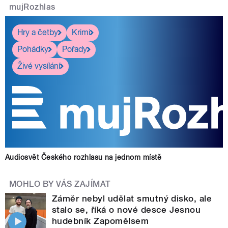
mujRozhlas
Hry a četby
Krimi
Pohádky
Pořady
Živé vysílání
Audiosvět Českého rozhlasu na jednom místě
MOHLO BY VÁS ZAJÍMAT
Záměr nebyl udělat smutný disko, ale
stalo se, říká o nové desce Jesnou
hudebník Zapomělsem