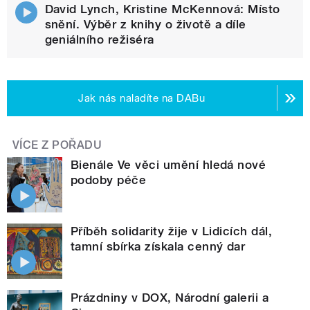
David Lynch, Kristine McKennová: Místo
snění. Výběr z knihy o životě a díle
geniálního režiséra
Jak nás naladíte na DABu
VÍCE Z POŘADU
Bienále Ve věci umění hledá nové
podoby péče
Příběh solidarity žije v Lidicích dál,
tamní sbírka získala cenný dar
Prázdniny v DOX, Národní galerii a