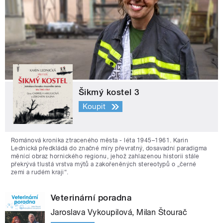
Šikmý kostel 3
Koupit
Románová kronika ztraceného města - léta 1945–1961. Karin
Lednická předkládá do značné míry převratný, dosavadní paradigma
měnící obraz hornického regionu, jehož zahlazenou historii stále
překrývá tlustá vrstva mýtů a zakořeněných stereotypů o „černé
zemi a rudém kraji“.
Veterinární poradna
Jaroslava Vykoupilová, Milan Štourač