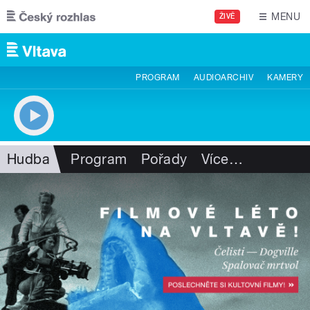
Přejít k hlavnímu obsahu
MENU
ŽIVĚ
PROGRAM
AUDIOARCHIV
KAMERY
Hudba
Program
Pořady
Více
…