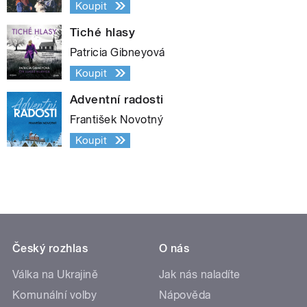
Koupit
Tiché hlasy
Patricia Gibneyová
Koupit
Adventní radosti
František Novotný
Koupit
Český rozhlas
O nás
Válka na Ukrajině
Jak nás naladíte
Komunální volby
Nápověda