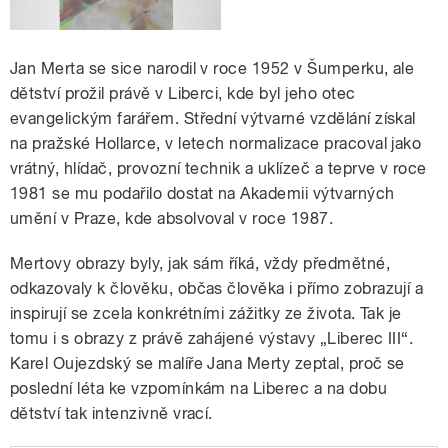
Jan Merta se sice narodil v roce 1952 v Šumperku, ale
dětství prožil právě v Liberci, kde byl jeho otec
evangelickým farářem. Střední výtvarné vzdělání získal
na pražské Hollarce, v letech normalizace pracoval jako
vrátný, hlídač, provozní technik a uklízeč a teprve v roce
1981 se mu podařilo dostat na Akademii výtvarných
umění v Praze, kde absolvoval v roce 1987.
Mertovy obrazy byly, jak sám říká, vždy předmětné,
odkazovaly k člověku, občas člověka i přímo zobrazují a
inspirují se zcela konkrétními zážitky ze života. Tak je
tomu i s obrazy z právě zahájené výstavy „Liberec III“.
Karel Oujezdský se malíře Jana Merty zeptal, proč se
poslední léta ke vzpomínkám na Liberec a na dobu
dětství tak intenzivně vrací.