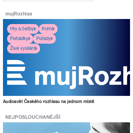
mujRozhlas
Hry a četby
Krimi
Pohádky
Pořady
Živé vysílání
Audiosvět Českého rozhlasu na jednom místě
NEJPOSLOUCHANĚJŠÍ