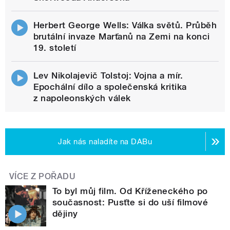
Herbert George Wells: Válka světů. Průběh
brutální invaze Marťanů na Zemi na konci
19. století
Lev Nikolajevič Tolstoj: Vojna a mír.
Epochální dílo a společenská kritika
z napoleonských válek
Jak nás naladíte na DABu
VÍCE Z POŘADU
To byl můj film. Od Kříženeckého po
současnost: Pusťte si do uší filmové
dějiny