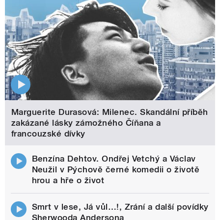
Marguerite Durasová: Milenec. Skandální příběh
zakázané lásky zámožného Číňana a
francouzské dívky
Benzína Dehtov. Ondřej Vetchý a Václav
Neužil v Pýchově černé komedii o životě
hrou a hře o život
Smrt v lese, Já vůl…!, Zrání a další povídky
Sherwooda Andersona