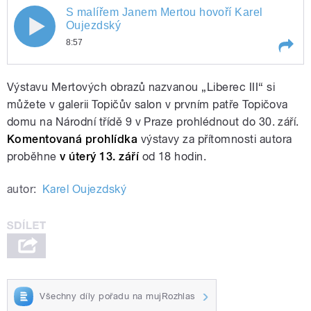
S malířem Janem Mertou hovoří Karel
S malířem Janem Mertou hovoří Karel
Oujezdský
8:57
Oujezdský
Play /
S malířem Janem Mertou hovoří Karel
Výstavu Mertových obrazů nazvanou „Liberec III“ si
Oujezdský
můžete v galerii Topičův salon v prvním patře Topičova
domu na Národní třídě 9 v Praze prohlédnout do 30. září.
Komentovaná prohlídka
výstavy za přítomnosti autora
proběhne
v úterý 13. září
od 18 hodin.
autor:
Karel Oujezdský
pause
Všechny díly pořadu na mujRozhlas