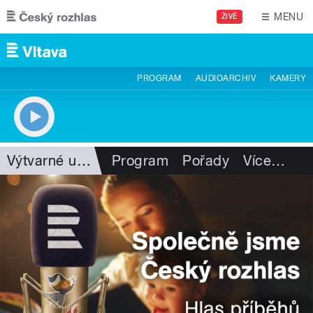
Přejít k hlavnímu obsahu
MENU
ŽIVĚ
PROGRAM
AUDIOARCHIV
KAMERY
Výtvarné umění
Program
Pořady
Více
…