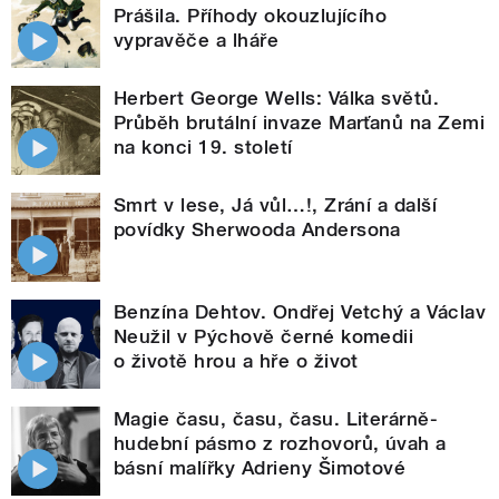
Prášila. Příhody okouzlujícího
vypravěče a lháře
Herbert George Wells: Válka světů.
Průběh brutální invaze Marťanů na Zemi
na konci 19. století
Smrt v lese, Já vůl…!, Zrání a další
povídky Sherwooda Andersona
Benzína Dehtov. Ondřej Vetchý a Václav
Neužil v Pýchově černé komedii
o životě hrou a hře o život
Magie času, času, času. Literárně-
hudební pásmo z rozhovorů, úvah a
básní malířky Adrieny Šimotové