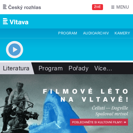
Přejít k hlavnímu obsahu
MENU
ŽIVĚ
PROGRAM
AUDIOARCHIV
KAMERY
Literatura
Program
Pořady
Více
…