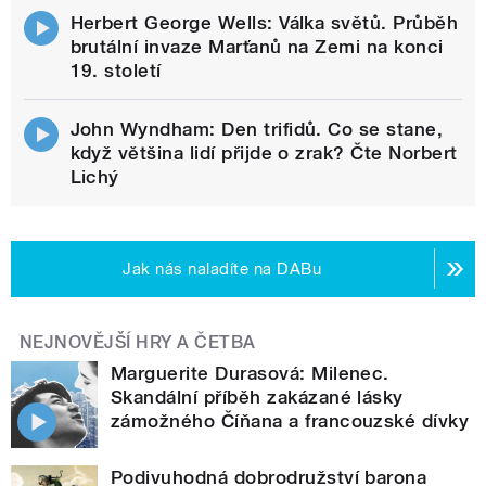
Herbert George Wells: Válka světů. Průběh
brutální invaze Marťanů na Zemi na konci
19. století
John Wyndham: Den trifidů. Co se stane,
když většina lidí přijde o zrak? Čte Norbert
Lichý
Jak nás naladíte na DABu
NEJNOVĚJŠÍ HRY A ČETBA
Marguerite Durasová: Milenec.
Skandální příběh zakázané lásky
zámožného Číňana a francouzské dívky
Podivuhodná dobrodružství barona