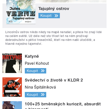
Tajuplný ostrov
Koupit
Lincolnův ostrov nikdo nikdy na mapě nenašel, a přece ho znají lidé
na celém světě. Už déle než sto třicet let na něm prožívají
dobrodružství s pěticí trosečníků, kteří na něm našli útočiště, a
hlavně nejedno tajemství.
Katyně
Pavel Kohout
Koupit
Svědectví o životě v KLDR 2
Nina Špitálníková
Koupit
100+25 brněnských kuriozit, absurdit