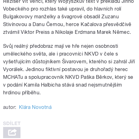
Režisér Vít Vencl, který Wojtyszkův text v překladu Jiřího
Vobeckého pro rozhlas také upravil, do hlavních rolí
Bulgakovovy manželky a švagrové obsadil Zuzanu
Stivínovou a Danu Černou, herce Kačalova přesvědčivě
ztvárnil Viktor Preiss a Nikolaje Erdmana Marek Němec.
Svůj reálný předobraz mají ve hře nejen osobnosti
uměleckého světa, ale i pracovníci NKVD v čele s
vyšetřujícím důstojníkem Šivarovem, kterého si zahrál Jiří
Vyorálek. Jedinou fiktivní postavou je druhořadý herec
MCHATu a spolupracovník NKVD Paška Běrkov, který se
v podání Kamila Halbicha stává snad nejsmutnějším
hrdinou příběhu.
autor:
Klára Novotná