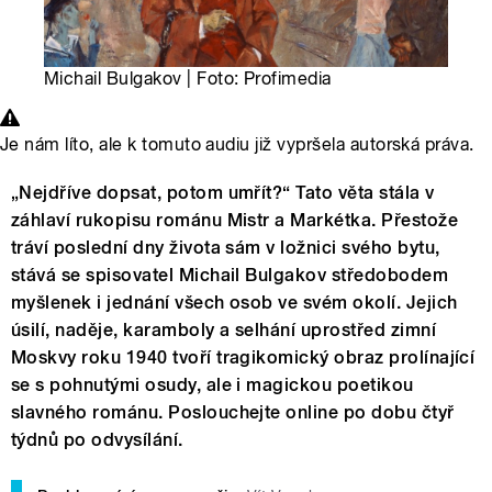
Michail Bulgakov | Foto: Profimedia
Je nám líto, ale k tomuto audiu již vypršela autorská práva.
„Nejdříve dopsat, potom umřít?“ Tato věta stála v
záhlaví rukopisu románu Mistr a Markétka. Přestože
tráví poslední dny života sám v ložnici svého bytu,
stává se spisovatel Michail Bulgakov středobodem
myšlenek i jednání všech osob ve svém okolí. Jejich
úsilí, naděje, karamboly a selhání uprostřed zimní
Moskvy roku 1940 tvoří tragikomický obraz prolínající
se s pohnutými osudy, ale i magickou poetikou
slavného románu. Poslouchejte online po dobu čtyř
týdnů po odvysílání.