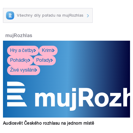
Všechny díly pořadu na mujRozhlas
mujRozhlas
Hry a četby
Krimi
Pohádky
Pořady
Živé vysílání
Audiosvět Českého rozhlasu na jednom místě