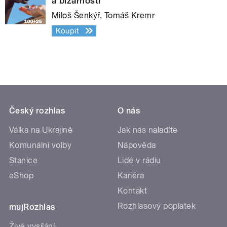
a bizarností
Miloš Šenkýř, Tomáš Kremr
Koupit
Český rozhlas
O nás
Válka na Ukrajině
Jak nás naladíte
Komunální volby
Nápověda
Stanice
Lidé v rádiu
eShop
Kariéra
Kontakt
Rozhlasový poplatek
mujRozhlas
Živé vysílání