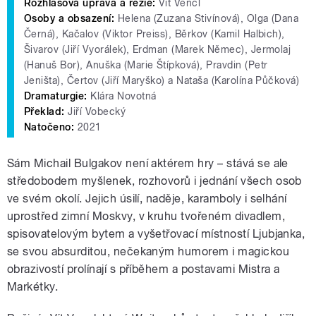
Rozhlasová úprava a režie:
Vít Vencl
Osoby a obsazení:
Helena (Zuzana Stivínová), Olga (Dana
Černá), Kačalov (Viktor Preiss), Běrkov (Kamil Halbich),
Šivarov (Jiří Vyorálek), Erdman (Marek Němec), Jermolaj
(Hanuš Bor), Anuška (Marie Štípková), Pravdin (Petr
Jeništa), Čertov (Jiří Maryško) a Nataša (Karolína Půčková)
Dramaturgie:
Klára Novotná
Překlad:
Jiří Vobecký
Natočeno:
2021
Sám Michail Bulgakov není aktérem hry – stává se ale
středobodem myšlenek, rozhovorů i jednání všech osob
ve svém okolí. Jejich úsilí, naděje, karamboly i selhání
uprostřed zimní Moskvy, v kruhu tvořeném divadlem,
spisovatelovým bytem a vyšetřovací místností Ljubjanka,
se svou absurditou, nečekaným humorem i magickou
obrazivostí prolínají s příběhem a postavami Mistra a
Markétky.