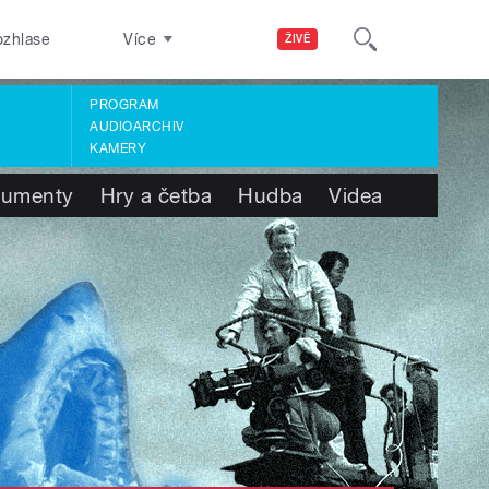
ozhlase
Více
ŽIVĚ
PROGRAM
AUDIOARCHIV
KAMERY
umenty
Hry a četba
Hudba
Videa