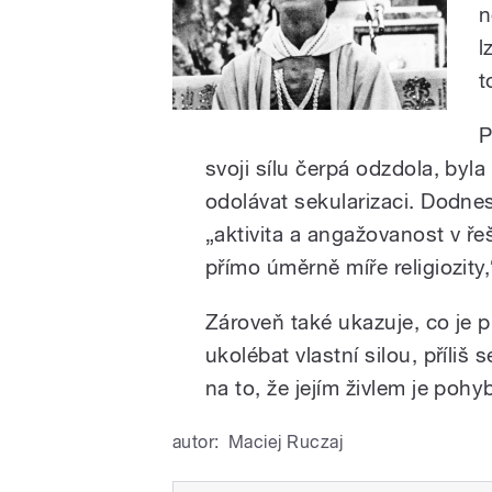
n
l
t
P
svoji sílu čerpá odzdola, byl
odolávat sekularizaci. Dodne
„aktivita a angažovanost v ře
přímo úměrně míře religiozity,
Zároveň také ukazuje, co je p
ukolébat vlastní silou, příli
na to, že jejím živlem je pohyb
autor:
Maciej Ruczaj