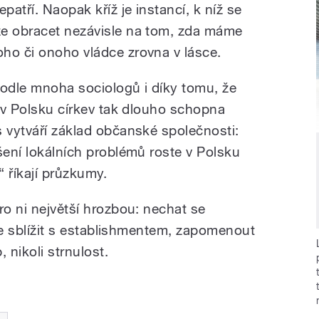
epatří. Naopak kříž je instancí, k níž se
ze obracet nezávisle na tom, zda máme
oho či onoho vládce zrovna v lásce.
odle mnoha sociologů i díky tomu, že
a v Polsku církev tak dlouho schopna
s vytváří základ občanské společnosti:
šení lokálních problémů roste v Polsku
“ říkají průzkumy.
ro ni největší hrozbou: nechat se
š se sblížit s establishmentem, zapomenout
, nikoli strnulost.