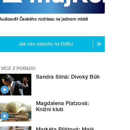
Audiosvět Českého rozhlasu na jednom místě
Jak nás naladíte na DABu
VÍCE Z POŘADU
Sandra Silná: Divoký Bůh
Magdalena Platzová:
Knižní klub
Markéta Pilátová: Malá