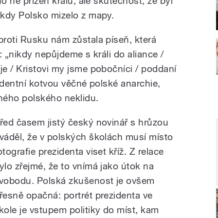
o ne přízeň králů, ale skutečnost, že byl
 kdy Polsko mizelo z mapy.
roti Rusku nám zůstala píseň, která
: „nikdy nepůjdeme s králi do aliance /
e / Kristovi my jsme pobočníci / poddaní
ndentní kotvou věčné polské anarchie,
ého polského neklidu.
řed časem jistý český novinář s hrůzou
váděl, že v polských školách musí místo
otografie prezidenta viset kříž. Z relace
ylo zřejmé, že to vnímá jako útok na
vobodu. Polská zkušenost je ovšem
řesně opačná: portrét prezidenta ve
kole je vstupem politiky do míst, kam