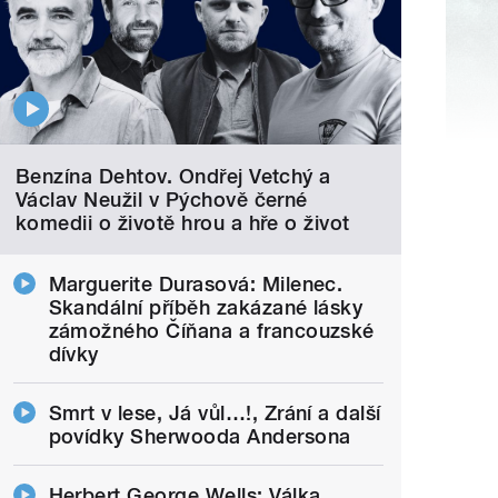
Benzína Dehtov. Ondřej Vetchý a
Václav Neužil v Pýchově černé
komedii o životě hrou a hře o život
Marguerite Durasová: Milenec.
Skandální příběh zakázané lásky
zámožného Číňana a francouzské
dívky
Smrt v lese, Já vůl…!, Zrání a další
povídky Sherwooda Andersona
Herbert George Wells: Válka