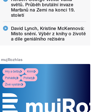
světů. Průběh brutální invaze
Marťanů na Zemi na konci 19.
století
David Lynch, Kristine McKennová:
Místo snění. Výběr z knihy o životě
a díle geniálního režiséra
mujRozhlas
Hry a četby
Krimi
Pohádky
Pořady
Živé vysílání