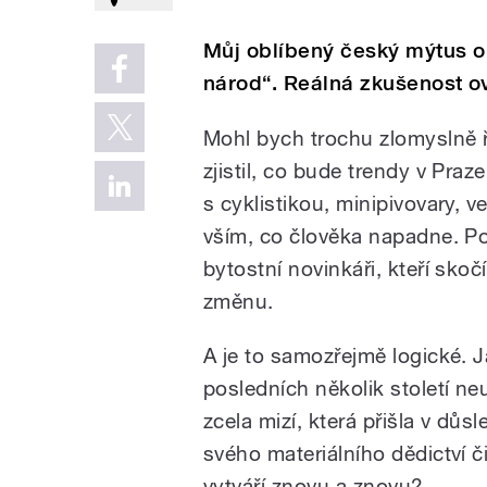
Můj oblíbený český mýtus o 
národ“. Reálná zkušenost 
Mohl bych trochu zlomyslně ř
zjistil, co bude trendy v Praz
s cyklistikou, minipivovary, 
vším, co člověka napadne. Po
bytostní novinkáři, kteří skoč
změnu.
A je to samozřejmě logické. 
posledních několik století n
zcela mizí, která přišla v důs
svého materiálního dědictví č
vytváří znovu a znovu?