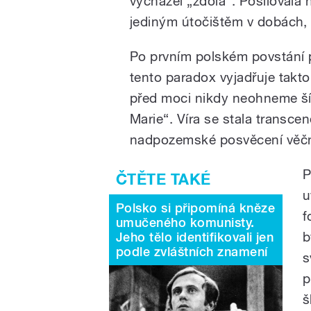
vycházel „zdola“. Posilovala h
jediným útočištěm v dobách,
Po prvním polském povstání p
tento paradox vyjadřuje takto
před moci nikdy neohneme šíj
Marie“. Víra se stala transce
nadpozemské posvěcení věčn
P
u
Polsko si připomíná kněze
f
umučeného komunisty.
b
Jeho tělo identifikovali jen
podle zvláštních znamení
s
p
š