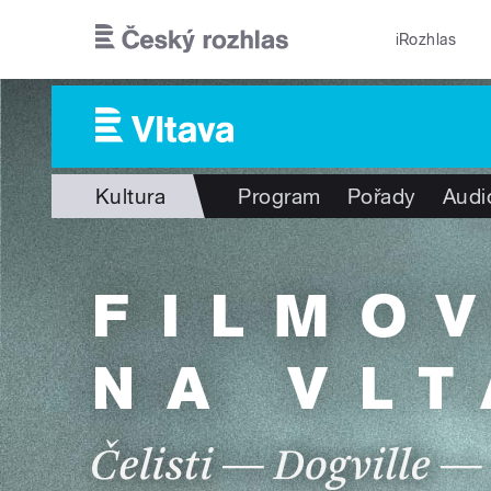
Přejít k hlavnímu obsahu
iRozhlas
Kultura
Program
Pořady
Audi