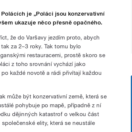
Polácích je „Poláci jsou konzervativní
ovšem ukazuje něco přesně opačného.
íct, že do Varšavy jezdím proto, abych
e tak za 2–3 roky. Tak tomu bylo
veganskými restauracemi, prostě skoro se
láci z toho srovnání vychází jako
í po každé novotě a rádi přivítají každou
Jak může být konzervativní země, která se
eustálé pohybuje po mapě, případně z ní
ledku dějinných katastrof o velkou část
i společenské elity, která se neustále