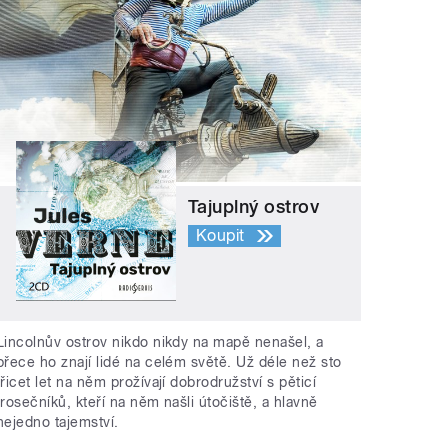
Tajuplný ostrov
Koupit
Lincolnův ostrov nikdo nikdy na mapě nenašel, a
přece ho znají lidé na celém světě. Už déle než sto
třicet let na něm prožívají dobrodružství s pěticí
trosečníků, kteří na něm našli útočiště, a hlavně
nejedno tajemství.