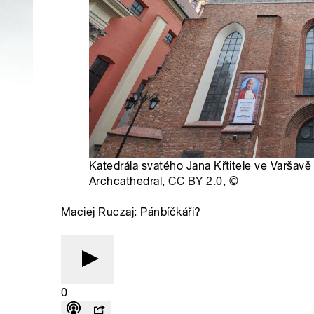
Katedrála svatého Jana Křtitele ve Varšavě 
Archcathedral,
CC BY 2.0
,
©
Maciej Ruczaj: Pánbíčkáři?
0