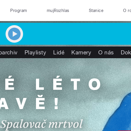
Program
mujRozhlas
Stanice
O r
oarchiv
Playlisty
Lidé
Kamery
O nás
Dok