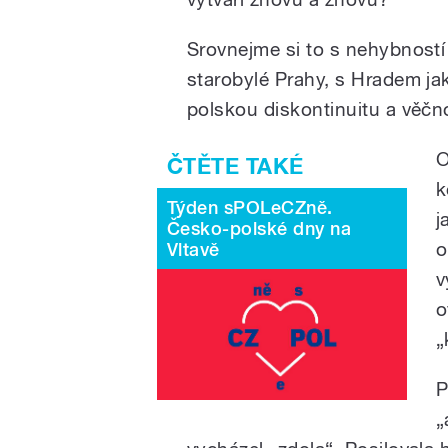
Srovnejme si to s nehybností
starobylé Prahy, s Hradem j
polskou diskontinuitu a věčn
O
k
Týden sPOLeCZně.
j
Česko-polské dny na
o
Vltavě
v
o
„
P
„