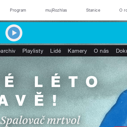
Program
mujRozhlas
Stanice
O r
archiv
Playlisty
Lidé
Kamery
O nás
Dok