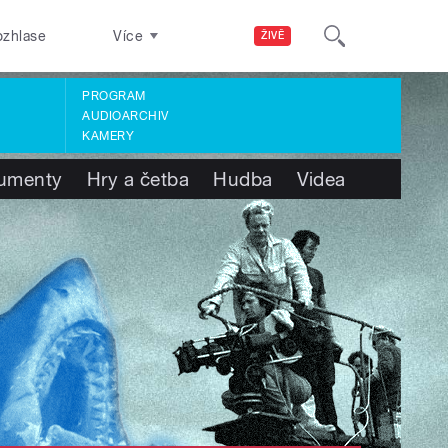
ozhlase
Více
ŽIVĚ
PROGRAM
AUDIOARCHIV
KAMERY
umenty
Hry a četba
Hudba
Videa