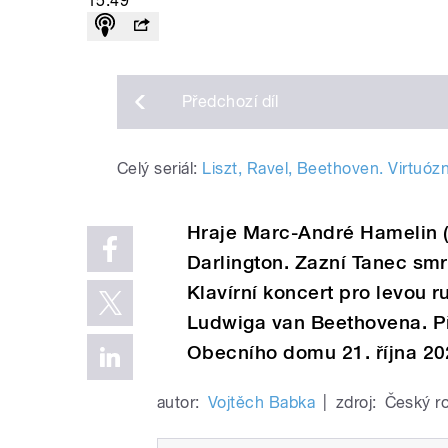
15:49
Předchozí
díl
Celý seriál:
Liszt, Ravel, Beethoven. Virtuóz
Hraje Marc-André Hamelin (
Darlington. Zazní Tanec smrt
Klavírní koncert pro levou 
Ludwiga van Beethovena. P
Obecního domu 21. října 20
autor:
Vojtěch Babka
|
zdroj:
Český r