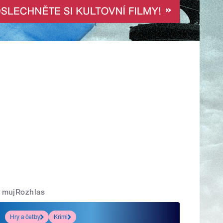
mujRozhlas
Hry a četby
Krimi