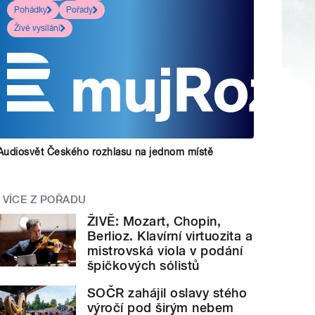
Pohádky
Pořady
Živé vysílání
Audiosvět Českého rozhlasu na jednom místě
VÍCE Z POŘADU
ŽIVĚ: Mozart, Chopin,
Berlioz. Klavírní virtuozita a
mistrovská viola v podání
špičkových sólistů
SOČR zahájil oslavy stého
výročí pod širým nebem