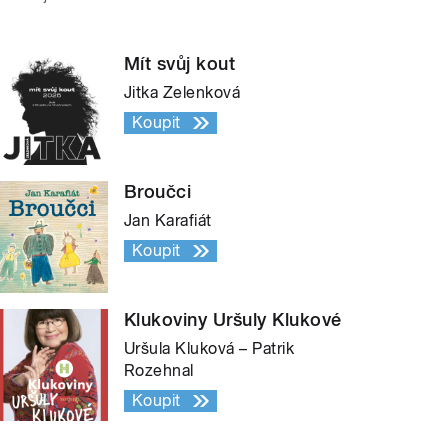
Mít svůj kout
Jitka Zelenková
Koupit
Broučci
Jan Karafiát
Koupit
Klukoviny Uršuly Klukové
Uršula Kluková – Patrik
Rozehnal
Koupit