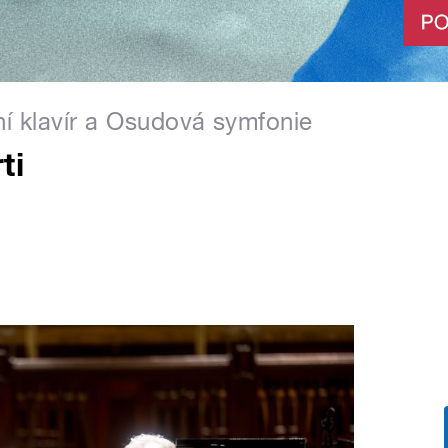
ní klavír a Osudová symfonie
ti