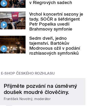
v Riegrových sadech
Vrchol koncertní sezony je
tady. SOČR a šéfdirigent
Petr Popelka uvedli
Brahmsovy symfonie
Sedm dveří, jedno
tajemství. Bartókův
Modrovous ožil v podání
rozhlasových symfoniků
E-SHOP ČESKÉHO ROZHLASU
Přijměte pozvání na úsměvný
doušek moudré člověčiny.
František Novotný, moderátor