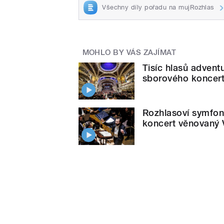
Všechny díly pořadu na mujRozhlas
MOHLO BY VÁS ZAJÍMAT
Tisíc hlasů advent
sborového koncer
Rozhlasoví symfoni
koncert věnovaný V