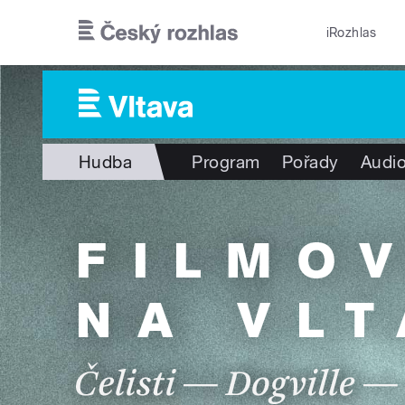
Přejít k hlavnímu obsahu
iRozhlas
Hudba
Program
Pořady
Audio