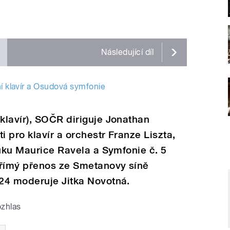
Následující
díl
ní klavír a Osudová symfonie
klavír), SOČR diriguje Jonathan
i pro klavír a orchestr Franze Liszta,
ruku Maurice Ravela a Symfonie č. 5
římý přenos ze Smetanovy síně
24 moderuje Jitka Novotná.
ozhlas