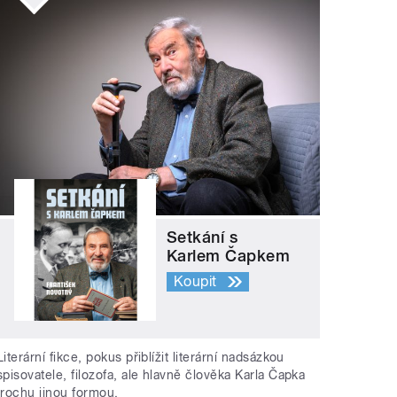
Setkání s
Karlem Čapkem
Koupit
Literární fikce, pokus přiblížit literární nadsázkou
spisovatele, filozofa, ale hlavně člověka Karla Čapka
trochu jinou formou.