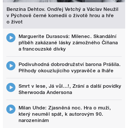
Benzína Dehtov. Ondřej Vetchý a Václav Neužil
v Pýchově černé komedii o životě hrou a hře
o život
Marguerite Durasová: Milenec. Skandální
příběh zakázané lásky zámožného Číňana
a francouzské dívky
Podivuhodná dobrodružství barona Prášila.
Příhody okouzlujícího vypravěče a lháře
Smrt v lese, Já vůl…!, Zrání a další povídky
Sherwooda Andersona
Milan Uhde: Zjasněná noc. Hra o muži,
který neuměl spát, k autorovým 90.
narozeninám