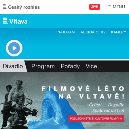
Přejít k hlavnímu obsahu
MENU
ŽIVĚ
PROGRAM
AUDIOARCHIV
KAMERY
Divadlo
Program
Pořady
Více
…