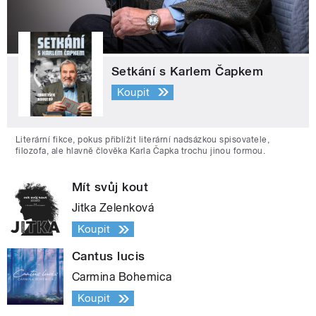
Setkání s Karlem Čapkem
Koupit
Literární fikce, pokus přiblížit literární nadsázkou spisovatele,
filozofa, ale hlavně člověka Karla Čapka trochu jinou formou.
Mít svůj kout
Jitka Zelenková
Koupit
Cantus lucis
Carmina Bohemica
Koupit