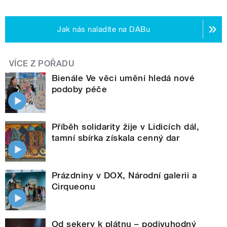
Jak nás naladíte na DABu
VÍCE Z POŘADU
Bienále Ve věci umění hledá nové
podoby péče
Příběh solidarity žije v Lidicích dál,
tamní sbírka získala cenný dar
Prázdniny v DOX, Národní galerii a
Cirqueonu
Od sekery k plátnu – podivuhodný