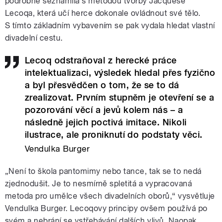
podrobně seznámila s metodou tvorby Jacquese
Lecoqa, která učí herce dokonale ovládnout své tělo.
S tímto základním vybavením se pak vydala hledat vlastní
divadelní cestu.
Lecoq odstraňoval z herecké práce
intelektualizaci, výsledek hledal přes fyzično
a byl přesvědčen o tom, že se to dá
zrealizovat. Prvním stupněm je otevření se a
pozorování věcí a jevů kolem nás – a
následně jejich poctivá imitace. Nikoli
ilustrace, ale proniknutí do podstaty věci.
Vendulka Burger
„Není to škola pantomimy nebo tance, tak se to nedá
zjednodušit. Je to nesmírně spletitá a vypracovaná
metoda pro umělce všech divadelních oborů,“ vysvětluje
Vendulka Burger. Lecoqovy principy ovšem používá po
svém a nebrání se vstřebávání dalších vlivů. Naopak,