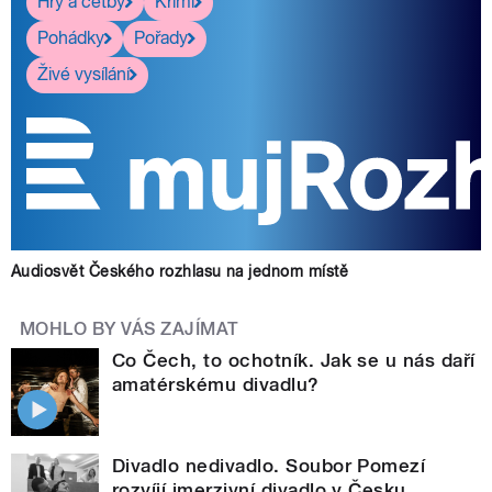
Hry a četby
Krimi
Pohádky
Pořady
Živé vysílání
Audiosvět Českého rozhlasu na jednom místě
MOHLO BY VÁS ZAJÍMAT
Co Čech, to ochotník. Jak se u nás daří
amatérskému divadlu?
Divadlo nedivadlo. Soubor Pomezí
rozvíjí imerzivní divadlo v Česku