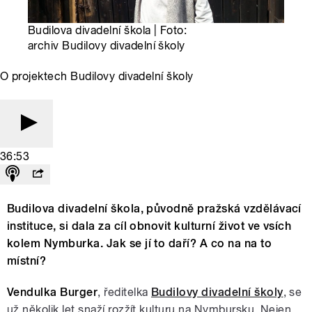
Budilova divadelní škola | Foto:
archiv Budilovy divadelní školy
O projektech Budilovy divadelní školy
36:53
Budilova divadelní škola, původně pražská vzdělávací
instituce, si dala za cíl obnovit kulturní život ve vsích
kolem Nymburka. Jak se jí to daří? A co na na to
místní?
Vendulka Burger
, ředitelka
Budilovy divadelní školy
, se
už několik let snaží rozžít kulturu na Nymbursku. Nejen