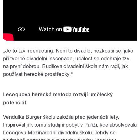
„Je to tzv. reenacting. Není to divadlo, nezkouší se, jako
při tvorbě divadelní inscenace, událost se odehraje tzv.
na první dobrou. Budilova divadelní škola nám radí, jak
používat herecké prostředky.“
Lecoquova herecká metoda rozvíjí umělecký
potenciál
Vendulka Burger školu založila před jedenácti lety.
Inspiroval jí k tomu studijní pobyt v Paříži, kde absolvovala
Lecoqovu Mezinárodní divadelní školu. Tehdy se