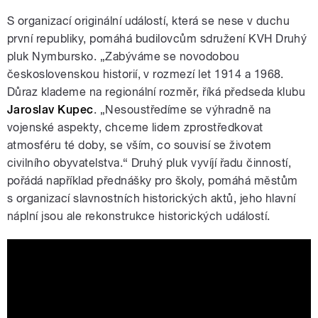
S organizací originální událostí, která se nese v duchu
první republiky, pomáhá budilovcům sdružení KVH Druhý
pluk Nymbursko. „Zabýváme se novodobou
československou historií, v rozmezí let 1914 a 1968.
Důraz klademe na regionální rozměr, říká předseda klubu
Jaroslav Kupec
. „Nesoustředíme se výhradně na
vojenské aspekty, chceme lidem zprostředkovat
atmosféru té doby, se vším, co souvisí se životem
civilního obyvatelstva.“ Druhý pluk vyvíjí řadu činností,
pořádá například přednášky pro školy, pomáhá městům
s organizací slavnostních historických aktů, jeho hlavní
náplní jsou ale rekonstrukce historických událostí.
RETRO Festival na ROHU