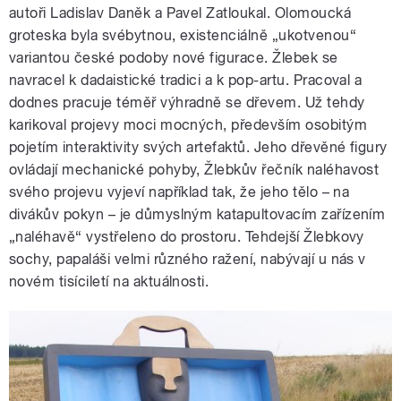
autoři Ladislav Daněk a Pavel Zatloukal. Olomoucká
groteska byla svébytnou, existenciálně „ukotvenou“
variantou české podoby nové figurace. Žlebek se
navracel k dadaistické tradici a k pop-artu. Pracoval a
dodnes pracuje téměř výhradně se dřevem. Už tehdy
karikoval projevy moci mocných, především osobitým
pojetím interaktivity svých artefaktů. Jeho dřevěné figury
ovládají mechanické pohyby, Žlebkův řečník naléhavost
svého projevu vyjeví například tak, že jeho tělo – na
divákův pokyn – je důmyslným katapultovacím zařízením
„naléhavě“ vystřeleno do prostoru. Tehdejší Žlebkovy
sochy, papaláši velmi různého ražení, nabývají u nás v
novém tisíciletí na aktuálnosti.