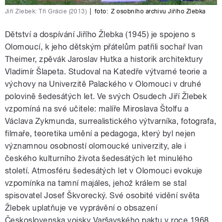
Jiří Žlebek: Tři Grácie (2013)
|
foto:
Z osobního archivu Jiřího Žlebka
Dětství a dospívání Jiřího Žlebka (1945) je spojeno s
Olomoucí, k jeho dětským přátelům patřili sochař Ivan
Theimer, zpěvák Jaroslav Hutka a historik architektury
Vladimír Šlapeta. Studoval na Katedře výtvarné teorie a
výchovy na Univerzitě Palackého v Olomouci v druhé
polovině šedesátých let. Ve svých Osudech Jiří Žlebek
vzpomíná na své učitele: malíře Miroslava Štolfu a
Václava Zykmunda, surrealistického výtvarníka, fotografa,
filmaře, teoretika umění a pedagoga, který byl nejen
významnou osobností olomoucké univerzity, ale i
českého kulturního života šedesátých let minulého
století. Atmosféru šedesátých let v Olomouci evokuje
vzpomínka na tamní majáles, jehož králem se stal
spisovatel Josef Škvorecký. Své osobité vidění světa
Žlebek uplatňuje ve vyprávění o obsazení
Československa vojsky Varšavského paktu v roce 1968.