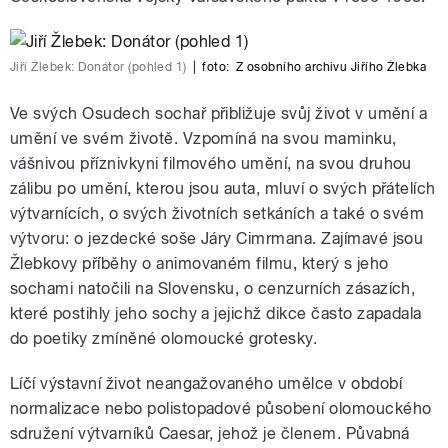
Jiří Žlebek: Donátor (pohled 1)
|
foto:
Z osobního archivu Jiřího Žlebka
Ve svých Osudech sochař přibližuje svůj život v umění a
umění ve svém životě. Vzpomíná na svou maminku,
vášnivou příznivkyni filmového umění, na svou druhou
zálibu po umění, kterou jsou auta, mluví o svých přátelích
výtvarnících, o svých životních setkáních a také o svém
výtvoru: o jezdecké soše Járy Cimrmana. Zajímavé jsou
Žlebkovy příběhy o animovaném filmu, který s jeho
sochami natočili na Slovensku, o cenzurních zásazích,
které postihly jeho sochy a jejichž dikce často zapadala
do poetiky zmíněné olomoucké grotesky.
Líčí výstavní život neangažovaného umělce v období
normalizace nebo polistopadové působení olomouckého
sdružení výtvarníků Caesar, jehož je členem. Půvabná