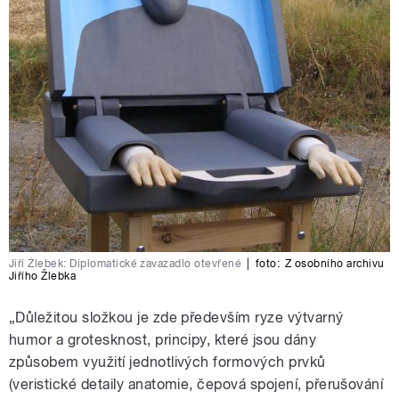
Jiří Žlebek: Diplomatické zavazadlo otevřené
|
foto:
Z osobního archivu
Jiřího Žlebka
„Důležitou složkou je zde především ryze výtvarný
humor a grotesknost, principy, které jsou dány
způsobem využití jednotlivých formových prvků
(veristické detaily anatomie, čepová spojení, přerušování