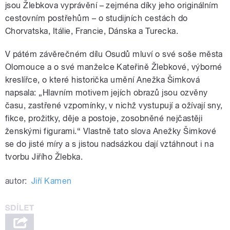
jsou Žlebkova vyprávění – zejména díky jeho originálním
cestovním postřehům – o studijních cestách do
Chorvatska, Itálie, Francie, Dánska a Turecka.
V pátém závěrečném dílu Osudů mluví o své soše města
Olomouce a o své manželce Kateřině Žlebkové, výborné
kreslířce, o které historička umění Anežka Šimková
napsala: „Hlavním motivem jejích obrazů jsou ozvěny
času, zastřené vzpomínky, v nichž vystupují a ožívají sny,
fikce, prožitky, děje a postoje, zosobněné nejčastěji
ženskými figurami.“ Vlastně tato slova Anežky Šimkové
se do jisté míry a s jistou nadsázkou dají vztáhnout i na
tvorbu Jiřího Žlebka.
autor:
Jiří Kamen