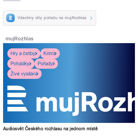
Všechny díly pořadu na mujRozhlas
mujRozhlas
Hry a četby
Krimi
Pohádky
Pořady
Živé vysílání
Audiosvět Českého rozhlasu na jednom místě