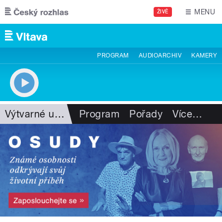
Přejít k hlavnímu obsahu
MENU
ŽIVĚ
PROGRAM
AUDIOARCHIV
KAMERY
Výtvarné umění
Program
Pořady
Více
…