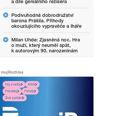
a díle geniálního režiséra
Podivuhodná dobrodružství
barona Prášila. Příhody
okouzlujícího vypravěče a lháře
Milan Uhde: Zjasněná noc. Hra
o muži, který neuměl spát,
k autorovým 90. narozeninám
mujRozhlas
Hry a četby
Krimi
Pohádky
Pořady
Živé vysílání