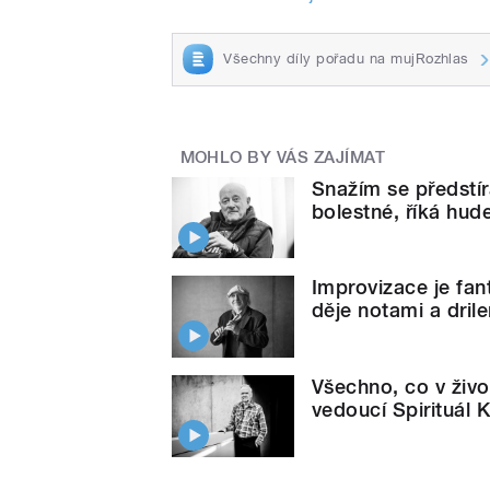
Všechny díly pořadu na mujRozhlas
MOHLO BY VÁS ZAJÍMAT
Snažím se předstíra
bolestné, říká hud
Improvizace je fant
děje notami a drilem
Všechno, co v živ
vedoucí Spirituál K