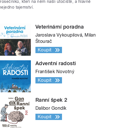
trosečníků, kteří na něm našli útočiště, a hlavně
nejedno tajemství.
Veterinární poradna
Jaroslava Vykoupilová, Milan
Štourač
Koupit
Adventní radosti
František Novotný
Koupit
Ranní špek 2
Dalibor Gondík
Koupit