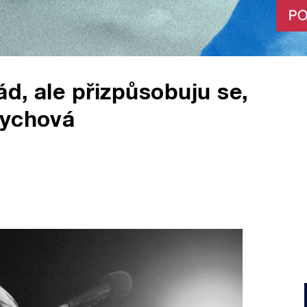
d, ale přizpůsobuju se,
rychová