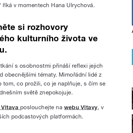
,“ říká v momentech Hana Ulrychová.
ěte si rozhovory
ho kulturního života ve
u.
ání s osobnostmi přináší reflexi jejich
ad obecnějšími tématy. Mimořádní lidé z
tom, co prožili, co je naplňuje, s čím se
v dnešním světě znepokojuje.
 Vltava
poslouchejte na
webu Vltavy
, v
ších podcastových platformách.