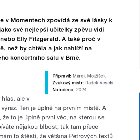
e v Momentech zpovídá ze své lásky k
 jako své nejlepší učitelky zpěvu vidí
nebo Elly Fitzgerald. A také proč v
, než by chtěla a jak nahlíží na
ho koncertního sálu v Brně.
Připravil:
Marek Mojžíšek
Zvukový mistr:
Radek Veselý
Natočeno:
2024
hlas, ale v
je výraz. Ten je úplně na prvním místě. A
 že to je úplně první věc, na kterou se
íváte nějakou blbost, tak tam přece
mám to štěstí, že většina Petrových textů