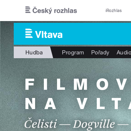
Přejít k hlavnímu obsahu
iRozhlas
Hudba
Program
Pořady
Audio