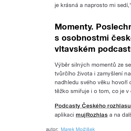
je krásná a naprosto mi sedí
Momenty. Poslechn
s osobnostmi české
vltavském podcast
Výběr silných momentů ze setk
tvůrčího života i zamyšlení n
nadhledu svého věku hovoří o 
těžko smiřuje i o tom, co je 
Podcasty Českého rozhlasu
aplikaci
mujRozhlas
a na dal
autor:
Marek Mojžíšek