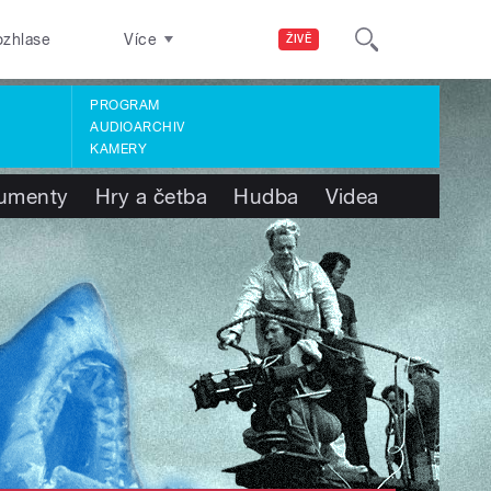
ozhlase
Více
ŽIVĚ
PROGRAM
AUDIOARCHIV
KAMERY
umenty
Hry a četba
Hudba
Videa