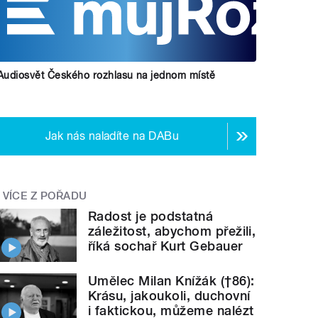
Audiosvět Českého rozhlasu na jednom místě
Jak nás naladíte na DABu
VÍCE Z POŘADU
Radost je podstatná
záležitost, abychom přežili,
říká sochař Kurt Gebauer
Umělec Milan Knížák (†86):
Krásu, jakoukoli, duchovní
i faktickou, můžeme nalézt