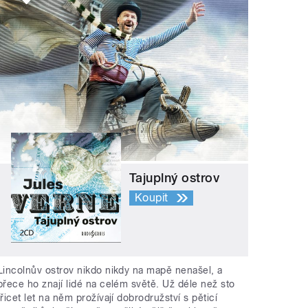
Tajuplný ostrov
Koupit
Lincolnův ostrov nikdo nikdy na mapě nenašel, a
přece ho znají lidé na celém světě. Už déle než sto
třicet let na něm prožívají dobrodružství s pěticí