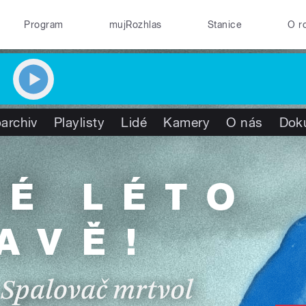
Program
mujRozhlas
Stanice
O r
archiv
Playlisty
Lidé
Kamery
O nás
Dok