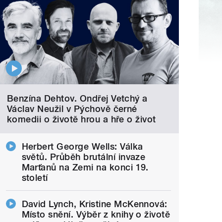
Benzína Dehtov. Ondřej Vetchý a
Václav Neužil v Pýchově černé
komedii o životě hrou a hře o život
Herbert George Wells: Válka
světů. Průběh brutální invaze
Marťanů na Zemi na konci 19.
století
David Lynch, Kristine McKennová:
Místo snění. Výběr z knihy o životě