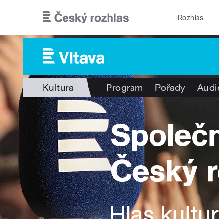
Přejít k hlavnímu obsahu
iRozhlas
Kultura
Program
Pořady
Audi