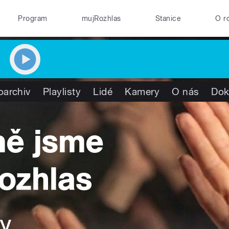
Program
mujRozhlas
Stanice
O r
oarchiv
Playlisty
Lidé
Kamery
O nás
Dok