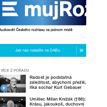
Audiosvět Českého rozhlasu na jednom místě
Jak nás naladíte na DABu
VÍCE Z POŘADU
Radost je podstatná
záležitost, abychom přežili,
říká sochař Kurt Gebauer
Umělec Milan Knížák (†86):
Krásu, jakoukoli, duchovní