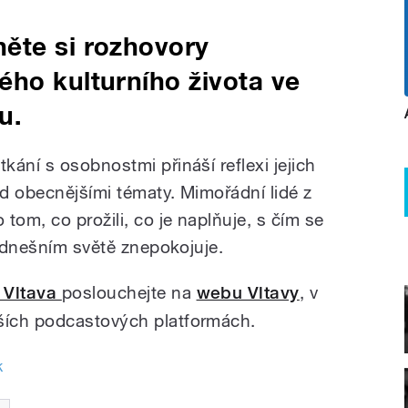
ěte si rozhovory
ho kulturního života ve
u.
ání s osobnostmi přináší reflexi jejich
ad obecnějšími tématy. Mimořádní lidé z
tom, co prožili, co je naplňuje, s čím se
v dnešním světě znepokojuje.
 Vltava
poslouchejte na
webu Vltavy
, v
ších podcastových platformách.
k