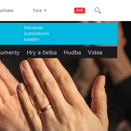
ozhlase
Více
ŽIVĚ
PROGRAM
AUDIOARCHIV
KAMERY
umenty
Hry a četba
Hudba
Videa