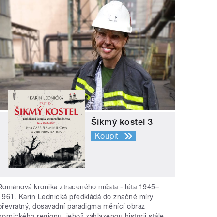
Šikmý kostel 3
Koupit
Románová kronika ztraceného města - léta 1945–
1961. Karin Lednická předkládá do značné míry
převratný, dosavadní paradigma měnící obraz
hornického regionu, jehož zahlazenou historii stále