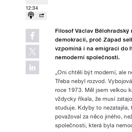
12:34
Filosof Václav Bělohradský 
demokracii, proč Západ selh
vzpomíná i na emigraci do It
nemoderní společnosti.
„Oni chtěli být moderní, ale n
Třeba nebyl rozvod. Vybojová
roce 1973. Měl jsem velkou 
vždycky říkala, že musí zatajo
studuje. Kdyby to nezatajila, 
považoval za něco jiného, než
společnosti, která byla nemo