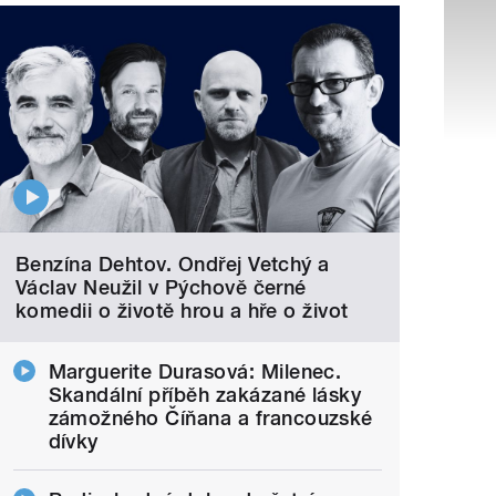
Benzína Dehtov. Ondřej Vetchý a
Václav Neužil v Pýchově černé
komedii o životě hrou a hře o život
Marguerite Durasová: Milenec.
Skandální příběh zakázané lásky
zámožného Číňana a francouzské
dívky