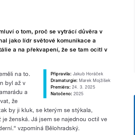
mluví o tom, proč se vytrácí důvěra v
al jako lídr světové komunikace a
álie a na překvapení, že se tam ocitl v
eměli na to.
Připravila:
Jakub Horáček
Dramaturgie:
Marek Mojžíšek
n byl až v
Premiéra:
24. 3. 2025
kamarádu a
Natočeno:
2025
vat, že
tak by ji kluk, se kterým se stýkala,
 je ženská. Já jsem se najednou octil ve
derní.“ vzpomíná Bělohradský.