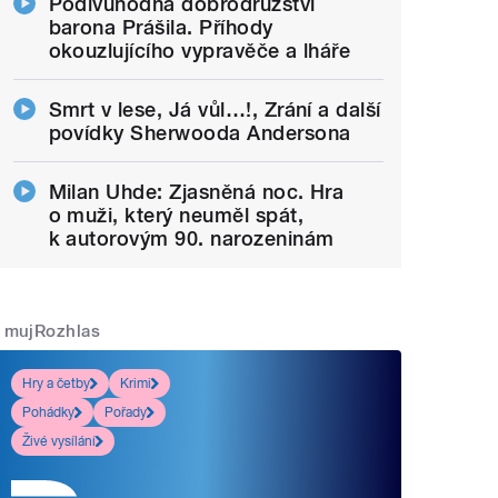
Podivuhodná dobrodružství
barona Prášila. Příhody
okouzlujícího vypravěče a lháře
Smrt v lese, Já vůl…!, Zrání a další
povídky Sherwooda Andersona
Milan Uhde: Zjasněná noc. Hra
o muži, který neuměl spát,
k autorovým 90. narozeninám
mujRozhlas
Hry a četby
Krimi
Pohádky
Pořady
Živé vysílání