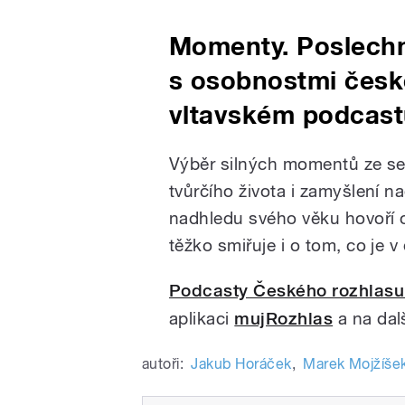
Momenty. Poslechn
s osobnostmi české
vltavském podcast
Výběr silných momentů ze setk
tvůrčího života i zamyšlení n
nadhledu svého věku hovoří o 
těžko smiřuje i o tom, co je 
Podcasty Českého rozhlasu
aplikaci
mujRozhlas
a na dal
autoři:
Jakub Horáček
,
Marek Mojžíše