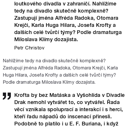
loutkového divadla v zahraničí. Nahlížíme
tedy na divadlo skutečně komplexně?
Zastupují jména Alfréda Radoka, Otomara
Krejči, Karla Huga Hilara, Josefa Krofty a
dalších celé tvůrčí týmy? Podle dramaturga
Miloslava Klímy dozajista.
Petr Christov
Nahlížíme tedy na divadlo skutečně komplexně?
Zastupují jména Alfréda Radoka, Otomara Krejči, Karla
Huga Hilara, Josefa Krofty a dalších celé tvůrčí týmy?
Podle dramaturga Miloslava Klímy dozajista.
Krofta by bez Matáska a Vyšohlída v Divadle
Drak nemohl vytvářet to, co vytvářel. Řada
věcí vznikala spoluprací a interakcí i s herci,
kteří řadu nápadů do inscenací přinesli.
Podobně to platilo i u E. F. Buriana, i když