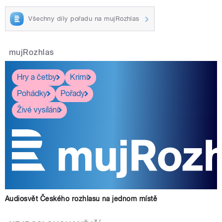
Všechny díly pořadu na mujRozhlas
mujRozhlas
Hry a četby
Krimi
Pohádky
Pořady
Živé vysílání
Audiosvět Českého rozhlasu na jednom místě