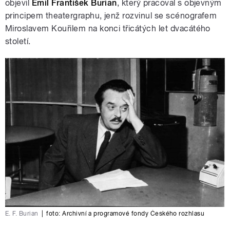
objevil
Emil František Burian
, který pracoval s objevným
principem theatergraphu, jenž rozvinul se scénografem
Miroslavem Kouřilem na konci třicátých let dvacátého
století.
E. F. Burian
|
foto:
Archivní a programové fondy Českého rozhlasu