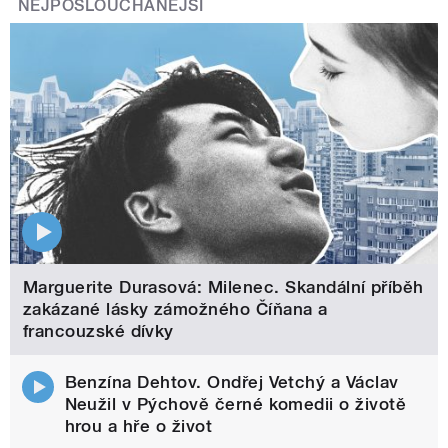
NEJPOSLOUCHANĚJŠÍ
Marguerite Durasová: Milenec. Skandální příběh
zakázané lásky zámožného Číňana a
francouzské dívky
Benzína Dehtov. Ondřej Vetchý a Václav
Neužil v Pýchově černé komedii o životě
hrou a hře o život