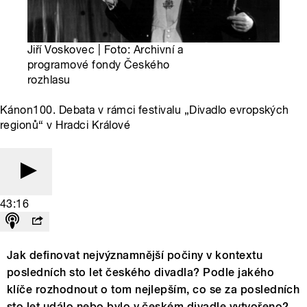
Jiří Voskovec | Foto: Archivní a
programové fondy Českého
rozhlasu
Kánon100. Debata v rámci festivalu „Divadlo evropských
regionů“ v Hradci Králové
43:16
Jak definovat nejvýznamnější počiny v kontextu
posledních sto let českého divadla? Podle jakého
klíče rozhodnout o tom nejlepším, co se za posledních
sto let událo nebo bylo v českém divadle vytvořeno?