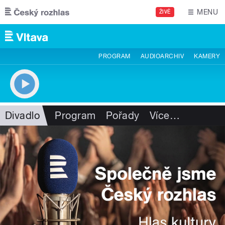
Přejít k hlavnímu obsahu
MENU
ŽIVĚ
PROGRAM
AUDIOARCHIV
KAMERY
Divadlo
Program
Pořady
Více
…