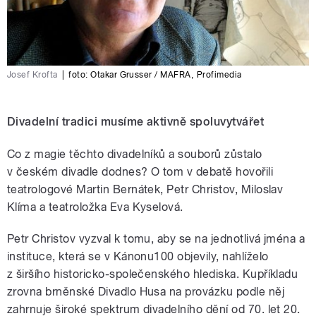
Josef Krofta
|
foto:
Otakar Grusser / MAFRA
,
Profimedia
Divadelní tradici musíme aktivně spoluvytvářet
Co z magie těchto divadelníků a souborů zůstalo
v českém divadle dodnes? O tom v debatě hovořili
teatrologové Martin Bernátek, Petr Christov, Miloslav
Klíma a teatroložka Eva Kyselová.
Petr Christov vyzval k tomu, aby se na jednotlivá jména a
instituce, která se v Kánonu100 objevily, nahlíželo
z širšího historicko-společenského hlediska. Kupříkladu
zrovna brněnské Divadlo Husa na provázku podle něj
zahrnuje široké spektrum divadelního dění od 70. let 20.