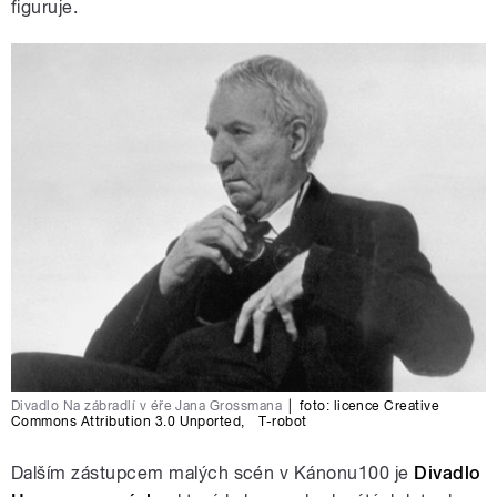
figuruje.
Divadlo Na zábradlí v éře Jana Grossmana
|
foto:
licence Creative
Commons Attribution 3.0 Unported
,
T-robot
Dalším zástupcem malých scén v Kánonu100 je
Divadlo