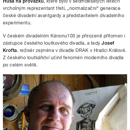
Husa na provázku
, které bylo v sedmdesátých letech
vrcholným reprezentant třetí, „normalizační“ generace
české divadelní avantgardy a představitelem divadelního
experimentu.
V českém divadelním Kánonu100 je přirozeně přítomen i
zástupce českého loutkového divadla, a tedy
Josef
Krofta
, režisér zejména v divadle DRAK v Hradci Králové.
Z českého loutkářství učinil fenomén moderního divadla
po celém světě.