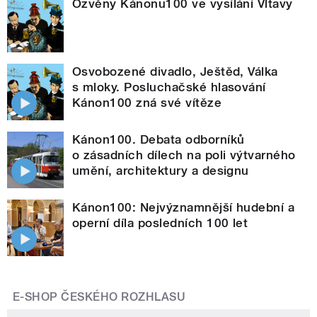
Ozvěny Kánonu100 ve vysílání Vltavy
Osvobozené divadlo, Ještěd, Válka
s mloky. Posluchačské hlasování
Kánon100 zná své vítěze
Kánon100. Debata odborníků
o zásadních dílech na poli výtvarného
umění, architektury a designu
Kánon100: Nejvýznamnější hudební a
operní díla posledních 100 let
E-SHOP ČESKÉHO ROZHLASU