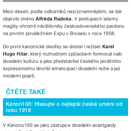
Mezi deseti, podle odborníků nejvýznamnějšími, se tak
objevilo jméno
Alfréda Radoka
. V postupech laterny
magiky ohromil návštěvníky československého pavilonu
na prvním poválečném Expu v Bruselu v roce 1958.
Do první kanonické desítky se dostal i režisér
Karel
Hugo Hilar
, který rozhodným způsobem formoval naši
divadelní kulturu a jako představitel českého jevištního
expresionismu dovršil emancipaci divadelní režie a její
moderní pojetí.
Kánon100: Hlasujte o nejlepší české umění od
roku 1918
V Kánonu100 se jako zástupce divadelní avantgardy