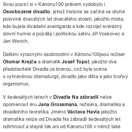
Svou pozici si v Kánonu100 právem vydobylo i
Osvobozené divadlo
, jehož historie se začíná ve druhé
polovině dvacátých let dvacátého století, jakožto místa,
kde bujela divadelní avantgarda a kde rozvíjel svérázný
slovní humor a později i politickou satiru Jiří Voskovec a
Jan Werich.
Dalšími výraznými osobnostmi v Kánonu100jsou režisér
Otomar Krejča
a dramatik
Josef Topol
, jakožto dva
představitelé Divadla za branou, což byla scéna
s vyhraněnou dramaturgií, divadlo jako dílna a jako tvořivý
organismus.
V šedesátých letech v
Divadle Na zábradlí
nelze
opomenout éru
Jana Grossmana
, režiséra, dramatika a
divadelního teoretika. Jméno
Václava Havla
jakožto
dramatika nelze od Divadla Na zábradlí šedesátých let
odtrhnout a stejně tak ani od Kánonu100 v němž také