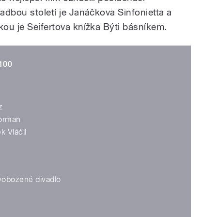
ladbou století je Janáčkova Sinfonietta a
kou je Seifertova knížka Býti básníkem.
100
z
Forman
k Vláčil
svobozené divadlo