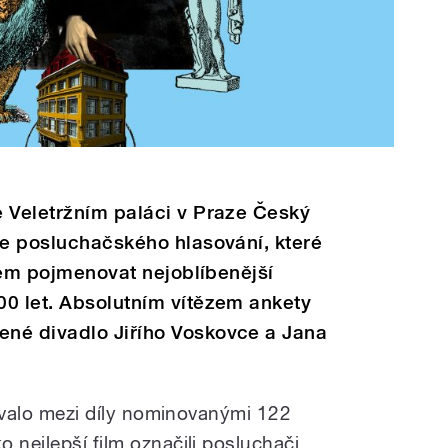
e Veletržním paláci v Praze Český
ze posluchačského hlasování, které
ílem pojmenovat nejoblíbenější
00 let. Absolutním vítězem ankety
né divadlo Jiřího Voskovce a Jana
odovalo mezi díly nominovanými 122
o nejlepší film označili posluchači