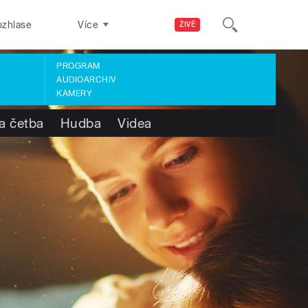
ozhlase
Více
ŽIVĚ
PROGRAM
AUDIOARCHIV
KAMERY
a četba
Hudba
Videa