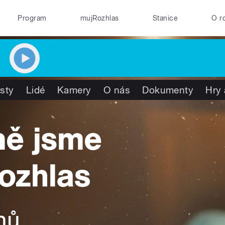
Program
mujRozhlas
Stanice
O r
isty
Lidé
Kamery
O nás
Dokumenty
Hry 