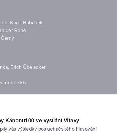
erec, Karel Hubáček
van der Rohe
a Černý
nka, Erich Übelacker
 varného skla
y Kánonu100 ve vysílání Vltavy
pily vás výsledky posluchačského hlasování