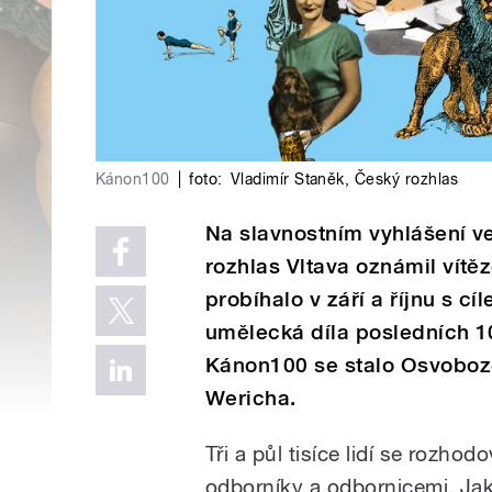
Kánon100
|
foto:
Vladimír Staněk
,
Český rozhlas
Na slavnostním vyhlášení v
rozhlas Vltava oznámil vítě
probíhalo v září a říjnu s c
umělecká díla posledních 1
Kánon100 se stalo Osvoboze
Wericha.
Tři a půl tisíce lidí se rozh
odborníky a
odbornic
emi. Jak