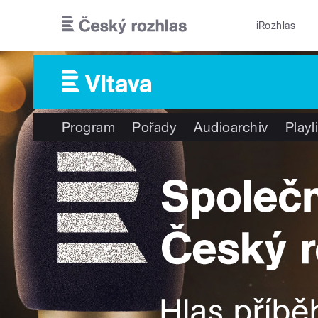
Přejít k hlavnímu obsahu
iRozhlas
Program
Pořady
Audioarchiv
Playl