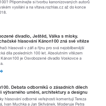
00? Připomínejte si tvorbu kanonizovaných autorů
avském vysílání a na vltava.rozhlas.cz až do konce
018.
ozené divadlo, Ještěd, Válka s mloky.
chačské hlasování Kánon100 zná své vítěze
ači hlasovali v září a říjnu pro svá nejoblíbenější
ká díla posledních 100 let. Absolutním vítězem
 Kánon100 je Osvobozené divadlo Voskovce a
a.
100. Debata odborníků o zásadních dílech
li výtvarného umění, architektury a designu
ky hlasování odborné veřejnosti komentují Tereza
á, Ivan Muchka a Jan Skřivánek. Moderuje Petra