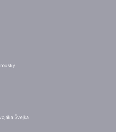
troušky
vojáka Švejka