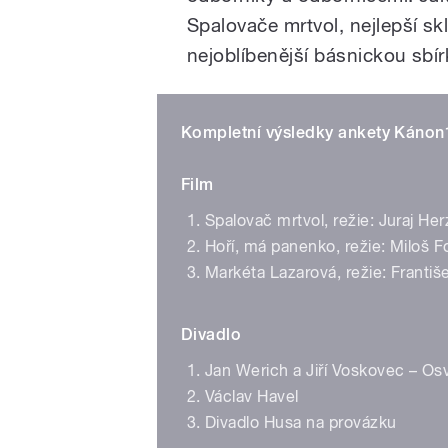
Spalovače mrtvol, nejlepší sk
nejoblíbenější básnickou sbír
Kompletní výsledky ankety Kánon
Film
Spalovač mrtvol, režie: Juraj Her
Hoří, má panenko, režie: Miloš 
Markéta Lazarová, režie: Františe
Divadlo
Jan Werich a Jiří Voskovec – O
Václav Havel
Divadlo Husa na provázku