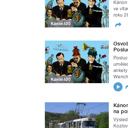
Kánon1
ve vlt
roku 2
Kánon100
Osvob
Poslu
Posluch
umělec
ankety
Werich
Kánon100
Kánon
na po
Výsled
Kozlov