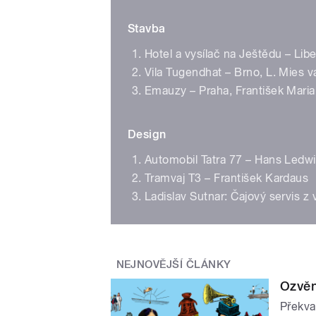
Stavba
Hotel a vysílač na Ještědu – Lib
Vila Tugendhat – Brno, L. Mies 
Emauzy – Praha, František Mari
Design
Automobil Tatra 77 – Hans Ledwi
Tramvaj T3 – František Kardaus
Ladislav Sutnar: Čajový servis z
NEJNOVĚJŠÍ ČLÁNKY
Ozvěn
Překva