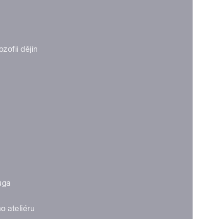
zofii dějin
uga
o ateliéru