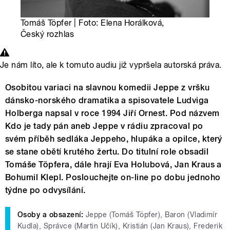
Tomáš Töpfer | Foto: Elena Horálková,
Český rozhlas
Je nám líto, ale k tomuto audiu již vypršela autorská práva.
Osobitou variaci na slavnou komedii Jeppe z vršku
dánsko-norského dramatika a spisovatele Ludviga
Holberga napsal v roce 1994 Jiří Ornest. Pod názvem
Kdo je tady pán aneb Jeppe v rádiu zpracoval po
svém příběh sedláka Jeppeho, hlupáka a opilce, který
se stane obětí krutého žertu. Do titulní role obsadil
Tomáše Töpfera, dále hrají Eva Holubová, Jan Kraus a
Bohumil Klepl. Poslouchejte on-line po dobu jednoho
týdne po odvysílání.
Osoby a obsazení:
Jeppe (Tomáš Töpfer), Baron (Vladimír
Kudla), Správce (Martin Učík), Kristián (Jan Kraus), Frederik