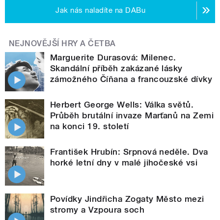
Jak nás naladíte na DABu
NEJNOVĚJŠÍ HRY A ČETBA
Marguerite Durasová: Milenec.
Skandální příběh zakázané lásky
zámožného Číňana a francouzské dívky
Herbert George Wells: Válka světů.
Průběh brutální invaze Marťanů na Zemi
na konci 19. století
František Hrubín: Srpnová neděle. Dva
horké letní dny v malé jihočeské vsi
Povídky Jindřicha Zogaty Město mezi
stromy a Vzpoura soch