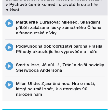
v Pýchově černé komedii o životě hrou a hře
o život
Marguerite Durasová: Milenec. Skandální
příběh zakázané lásky zámožného Číňana
a francouzské dívky
Podivuhodná dobrodružství barona Prášila.
Příhody okouzlujícího vypravěče a lháře
Smrt v lese, Já vůl…!, Zrání a další povídky
Sherwooda Andersona
Milan Uhde: Zjasněná noc. Hra o muži,
který neuměl spát, k autorovým 90.
narozeninám