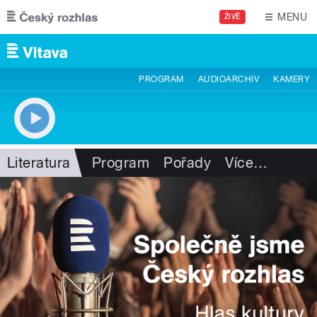
Přejít k hlavnímu obsahu
MENU
ŽIVĚ
PROGRAM
AUDIOARCHIV
KAMERY
Literatura
Program
Pořady
Více
…