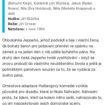
(Bohumil Klepl), Kostelník (Jiří Růžička), Jakub (Radan
Rusev), Nila (Eva Holubová), Běta (Markéta Knappová) a
další
Hudba:
Jiří Růžička
Režie:
Jiří Ornest
Natočeno:
v roce 1994
Otloukánka Jeppeho, jehož podvádí a bije i vlastní žena,
dá bohatý baron pro pobavení přenést ve spánku na
zámek a na jeden den z něj udělá bohatého pána. Na
druhý den čeká Jeppeho tvrdé vystřízlivění – když se
znovu probudí do vlastního neutěšeného života a ještě je
potměšilým panstvem souzen za to, že se vydával za
svého pána.
Ornestova adaptace Holbergovy komedie vznikla
původně pro divadlo, které si říkalo Náhradní. Náhradní
proto, že lidem, kteří se kolem něho sešli, nahrazovalo to,
co jim neposkytovaly jejich domovské scény.