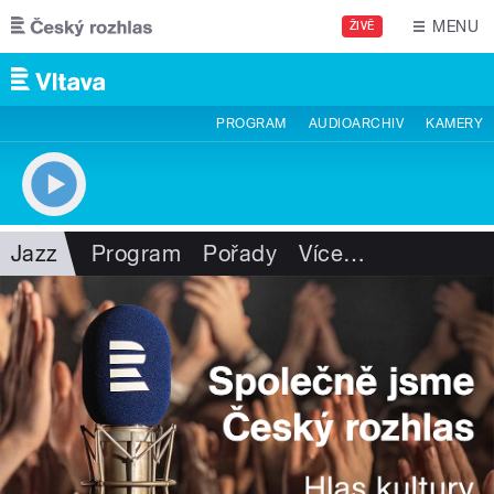
Přejít k hlavnímu obsahu
MENU
ŽIVĚ
PROGRAM
AUDIOARCHIV
KAMERY
Jazz
Program
Pořady
Více
…