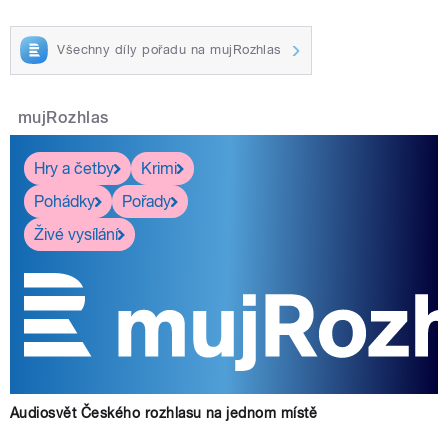
Všechny díly pořadu na mujRozhlas
mujRozhlas
Hry a četby
Krimi
Pohádky
Pořady
Živé vysílání
Audiosvět Českého rozhlasu na jednom místě