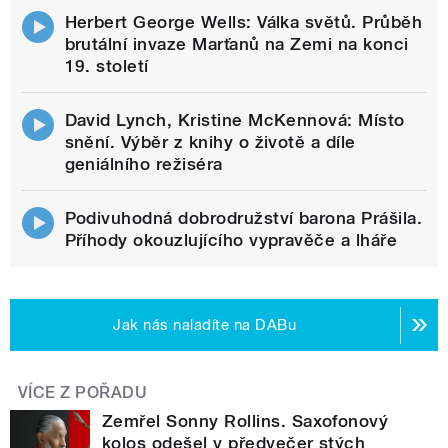
Herbert George Wells: Válka světů. Průběh
brutální invaze Marťanů na Zemi na konci
19. století
David Lynch, Kristine McKennová: Místo
snění. Výběr z knihy o životě a díle
geniálního režiséra
Podivuhodná dobrodružství barona Prášila.
Příhody okouzlujícího vypravěče a lháře
Jak nás naladíte na DABu
VÍCE Z POŘADU
Zemřel Sonny Rollins. Saxofonový
kolos odešel v předvečer stých