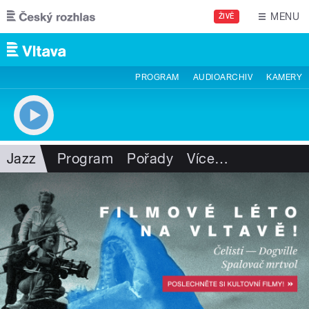
Přejít k hlavnímu obsahu
MENU
ŽIVĚ
PROGRAM
AUDIOARCHIV
KAMERY
Jazz
Program
Pořady
Více
…