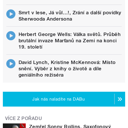
Smrt v lese, Já vůl…!, Zrání a další povídky
Sherwooda Andersona
Herbert George Wells: Válka světů. Průběh
brutální invaze Marťanů na Zemi na konci
19. století
David Lynch, Kristine McKennová: Místo
snění. Výběr z knihy o životě a díle
geniálního režiséra
Jak nás naladíte na DABu
VÍCE Z POŘADU
Zemřel Sonny Rollins. Saxofonový