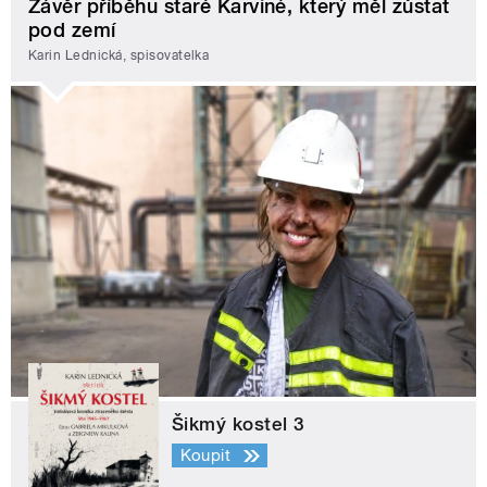
Závěr příběhu staré Karviné, který měl zůstat
pod zemí
Karin Lednická, spisovatelka
Šikmý kostel 3
Koupit