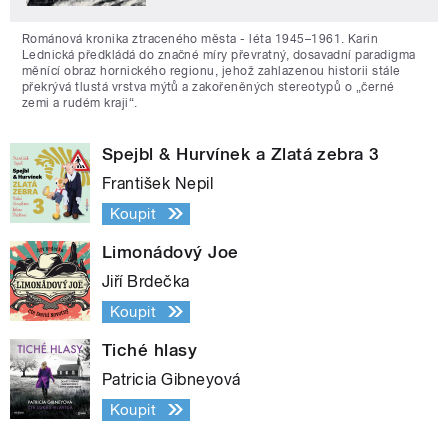
Románová kronika ztraceného města - léta 1945–1961. Karin
Lednická předkládá do značné míry převratný, dosavadní paradigma
měnící obraz hornického regionu, jehož zahlazenou historii stále
překrývá tlustá vrstva mýtů a zakořeněných stereotypů o „černé
zemi a rudém kraji“.
Spejbl & Hurvínek a Zlatá zebra 3
František Nepil
Koupit
Limonádový Joe
Jiří Brdečka
Koupit
Tiché hlasy
Patricia Gibneyová
Koupit