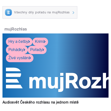
Všechny díly pořadu na mujRozhlas
mujRozhlas
Hry a četby
Krimi
Pohádky
Pořady
Živé vysílání
Audiosvět Českého rozhlasu na jednom místě