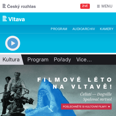
Přejít k hlavnímu obsahu
MENU
ŽIVĚ
PROGRAM
AUDIOARCHIV
KAMERY
Kultura
Program
Pořady
Více
…