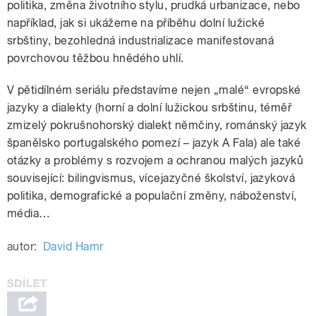
politika, změna životního stylu, prudká urbanizace, nebo
například, jak si ukážeme na příběhu dolní lužické
srbštiny, bezohledná industrializace manifestovaná
povrchovou těžbou hnědého uhlí.
V pětidílném seriálu představíme nejen „malé“ evropské
jazyky a dialekty (horní a dolní lužickou srbštinu, téměř
zmizelý pokrušnohorský dialekt němčiny, románský jazyk
španělsko portugalského pomezí – jazyk A Fala) ale také
otázky a problémy s rozvojem a ochranou malých jazyků
související: bilingvismus, vícejazyčné školství, jazyková
politika, demografické a populační změny, náboženství,
média…
autor:
David Hamr