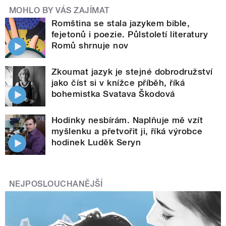
MOHLO BY VÁS ZAJÍMAT
Romština se stala jazykem bible,
fejetonů i poezie. Půlstoletí literatury
Romů shrnuje nov
Zkoumat jazyk je stejné dobrodružství
jako číst si v knížce příběh, říká
bohemistka Svatava Škodová
Hodinky nesbírám. Naplňuje mě vzít
myšlenku a přetvořit ji, říká výrobce
hodinek Luděk Seryn
NEJPOSLOUCHANĚJŠÍ