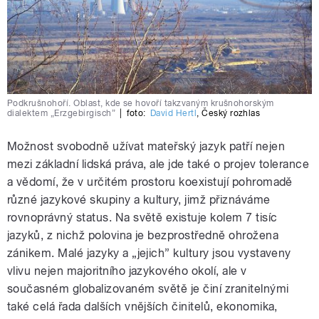
Podkrušnohoří. Oblast, kde se hovoří takzvaným krušnohorským
dialektem „Erzgebirgisch”
|
foto:
David Hertl
,
Český rozhlas
Možnost svobodně užívat mateřský jazyk patří nejen
mezi základní lidská práva, ale jde také o projev tolerance
a vědomí, že v určitém prostoru koexistují pohromadě
různé jazykové skupiny a kultury, jimž přiznáváme
rovnoprávný status.
Na světě existuje kolem 7 tisíc
jazyků, z nichž polovina je bezprostředně ohrožena
zánikem. Malé jazyky a „jejich” kultury jsou vystaveny
vlivu nejen majoritního jazykového okolí, ale v
současném globalizovaném světě je činí zranitelnými
také celá řada dalších vnějších činitelů, ekonomika,