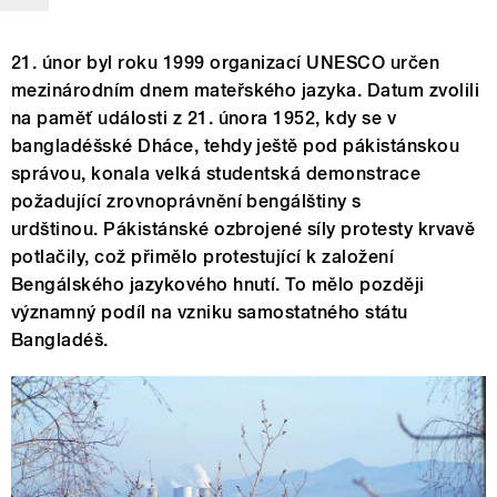
21. únor byl roku 1999 organizací UNESCO určen
mezinárodním dnem mateřského jazyka. Datum zvolili
na paměť události z 21. února 1952, kdy se v
bangladéšské Dháce, tehdy ještě pod pákistánskou
správou, konala velká studentská demonstrace
požadující zrovnoprávnění bengálštiny s
urdštinou. Pákistánské ozbrojené síly protesty krvavě
potlačily, což přimělo protestující k založení
Bengálského jazykového hnutí. To mělo později
významný podíl na vzniku samostatného státu
Bangladéš.