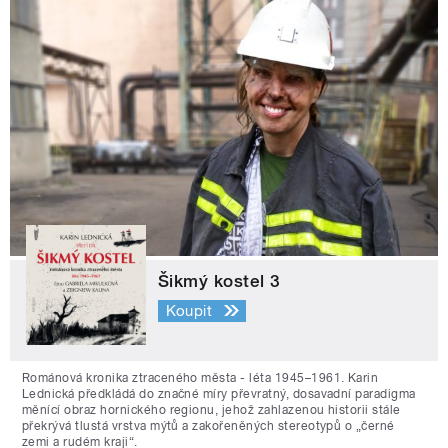
Šikmý kostel 3
Koupit
Románová kronika ztraceného města - léta 1945–1961. Karin
Lednická předkládá do značné míry převratný, dosavadní paradigma
měnící obraz hornického regionu, jehož zahlazenou historii stále
překrývá tlustá vrstva mýtů a zakořeněných stereotypů o „černé
zemi a rudém kraji“.