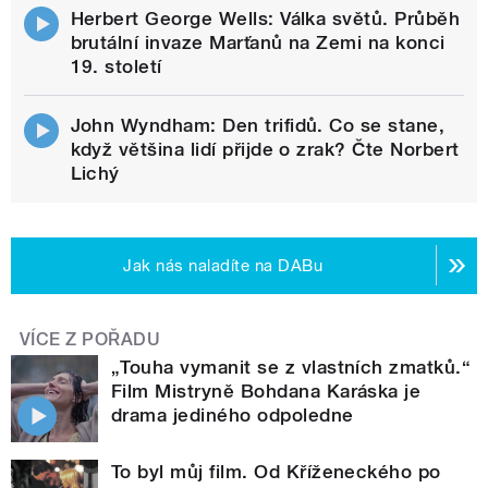
Herbert George Wells: Válka světů. Průběh
brutální invaze Marťanů na Zemi na konci
19. století
John Wyndham: Den trifidů. Co se stane,
když většina lidí přijde o zrak? Čte Norbert
Lichý
Jak nás naladíte na DABu
VÍCE Z POŘADU
„Touha vymanit se z vlastních zmatků.“
Film Mistryně Bohdana Karáska je
drama jediného odpoledne
To byl můj film. Od Kříženeckého po