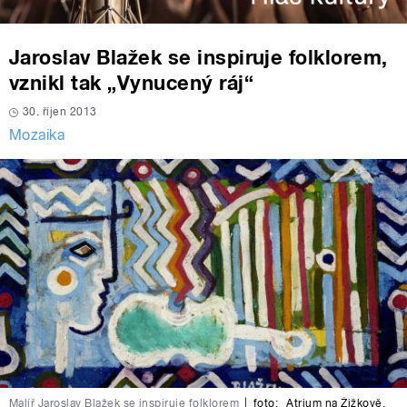
Jaroslav Blažek se inspiruje folklorem,
vznikl tak „Vynucený ráj“
30. říjen 2013
Mozaika
Malíř Jaroslav Blažek se inspiruje folklorem
|
foto:
Atrium na Žižkově
,