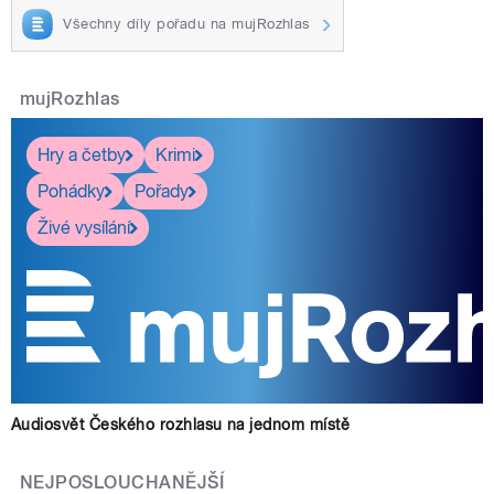
Všechny díly pořadu na mujRozhlas
mujRozhlas
Hry a četby
Krimi
Pohádky
Pořady
Živé vysílání
Audiosvět Českého rozhlasu na jednom místě
NEJPOSLOUCHANĚJŠÍ