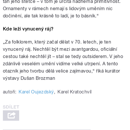
tah jeho štětce – v tom je určitá nádherná primitivnost.
Ornamenty v rámech nemají s lidovým uměním nic
dočinění, ale tak krásně to ladí, je to básník.“
Kde leží vynucený ráj?
„Za folklorem, který začal dělat v 70. letech, je ten
vynucený ráj. Nechtěl být mezi avantgardou, oficiální
cestou také nechtěl jít – stal se tedy outsiderem. V jeho
zdánlivě veselém umění vidíme velké utrpení. A tento
otazník jeho tvorbu dělá velice zajímavou,“ říká kurátor
výstavy Dušan Brozman
autoři:
Karel Oujezdský
,
Karel Kratochvíl