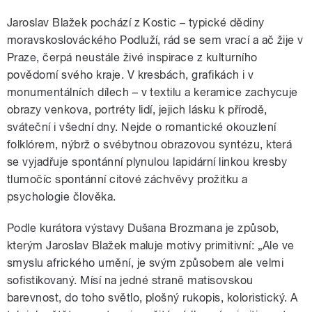
pause
Jaroslav Blažek pochází z Kostic – typické dědiny
moravskoslováckého Podluží, rád se sem vrací a ač žije v
Praze, čerpá neustále živé inspirace z kulturního
povědomí svého kraje. V kresbách, grafikách i v
monumentálních dílech – v textilu a keramice zachycuje
obrazy venkova, portréty lidí, jejich lásku k přírodě,
sváteční i všední dny. Nejde o romantické okouzlení
folklórem, nýbrž o svébytnou obrazovou syntézu, která
se vyjadřuje spontánní plynulou lapidární linkou kresby
tlumočíc spontánní citové záchvěvy prožitku a
psychologie člověka.
Podle kurátora výstavy Dušana Brozmana je způsob,
kterým Jaroslav Blažek maluje motivy primitivní: „Ale ve
smyslu afrického umění, je svým způsobem ale velmi
sofistikovaný. Mísí na jedné straně matisovskou
barevnost, do toho světlo, plošný rukopis, koloristický. A