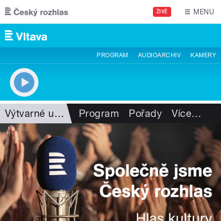
Přejít k hlavnímu obsahu
MENU
ŽIVĚ
PROGRAM
AUDIOARCHIV
KAMERY
Výtvarné umění
Program
Pořady
Více
…