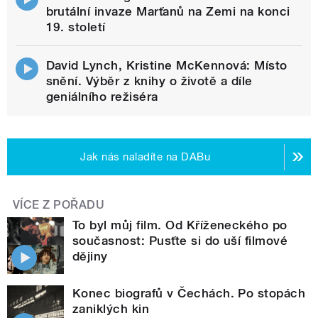
brutální invaze Marťanů na Zemi na konci
19. století
David Lynch, Kristine McKennová: Místo
snění. Výběr z knihy o životě a díle
geniálního režiséra
Jak nás naladíte na DABu
VÍCE Z POŘADU
To byl můj film. Od Kříženeckého po
současnost: Pusťte si do uší filmové
dějiny
Konec biografů v Čechách. Po stopách
zaniklých kin