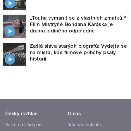
„Touha vymanit se z vlastních zmatků.“
Film Mistryně Bohdana Karáska je
drama jediného odpoledne
Zašlá sláva starých biografů: Vydejte se
na místa, kde filmové příběhy psaly
historii
Český rozhlas
O nás
Válka na Ukrajině
Jak nás naladíte