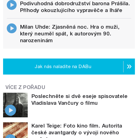
Podivuhodná dobrodružství barona Prášila.
Příhody okouzlujícího vypravěče a lháře
Milan Uhde: Zjasněná noc. Hra o muži,
který neuměl spát, k autorovým 90.
narozeninám
Jak nás naladíte na DABu
VÍCE Z POŘADU
Poslechněte si dvě eseje spisovatele
Vladislava Vančury o filmu
Karel Teige: Foto kino film. Autorita
české avantgardy o vývoji nového