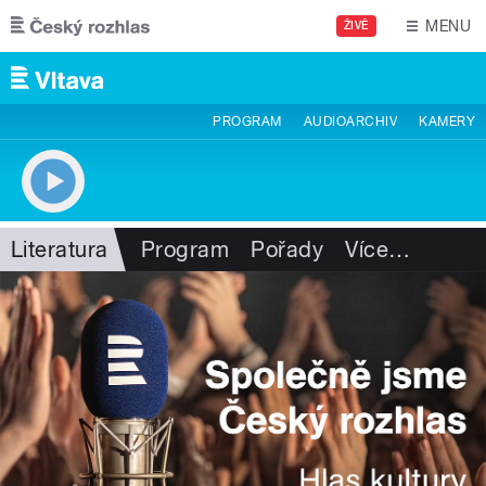
Přejít k hlavnímu obsahu
MENU
ŽIVĚ
PROGRAM
AUDIOARCHIV
KAMERY
Literatura
Program
Pořady
Více
…