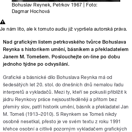
Bohuslav Reynek, Petrkov 1967 | Foto:
Dagmar Hochová
Je nám líto, ale k tomuto audiu již vypršela autorská práva.
Nad grafickým listem petrkovského tvůrce Bohuslava
Reynka s historikem umění, básníkem a překladatelem
Janem M. Tomešem. Poslouchejte on-line po dobu
jednoho týdne po odvysílání.
Grafické a básnické dílo Bohuslava Reynka má od
šedesátých let 20. stol. do dnešních dnů nemalou řadu
interpretů a vykladačů. Mezi ty, kteří se pokusili přiblížit k
jádru Reynkovy práce nejsoustředěněji a přitom bez
přemíry slov, patří historik umění, básník a překladatel Jan
M. Tomeš (1913–2010). S Reynkem se Tomeš nikdy
osobně nesetkal, přesto je ve svém textu z roku 1991
křehce osobní a citlivě pozorným vykladačem grafických