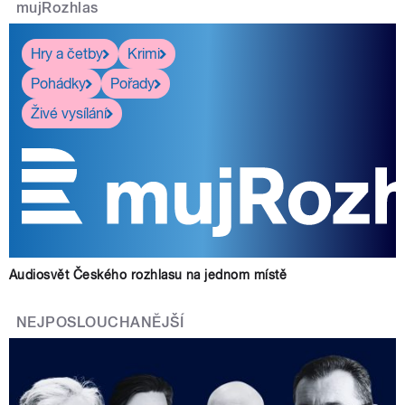
mujRozhlas
Hry a četby
Krimi
Pohádky
Pořady
Živé vysílání
Audiosvět Českého rozhlasu na jednom místě
NEJPOSLOUCHANĚJŠÍ