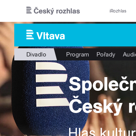
Přejít k hlavnímu obsahu
iRozhlas
Divadlo
Program
Pořady
Audi