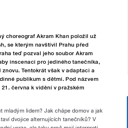
mý choreograf Akram Khan položil už
h, se kterým navštívil Prahu před
 Praha teď pozval jeho soubor Akram
y inscenaci pro jediného tanečníka,
 znovu. Tentokrát však v adaptaci a
odinné publikum s dětmi. Pod názvem
k 21. června k vidění v pražském
t mladým lidem? Jak chápe domov a jak
staví dvojice alternujících tanečníků? V
odní verze, ale taky proč mají interpreti