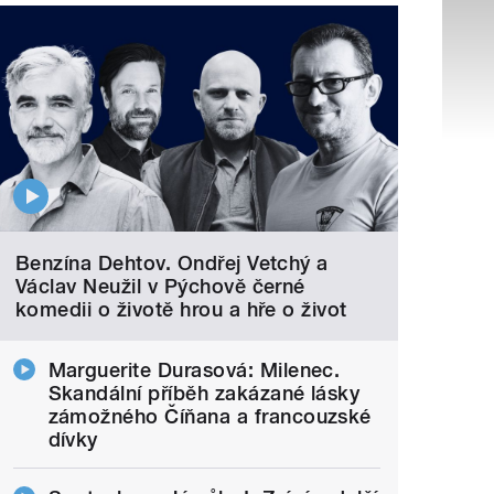
Benzína Dehtov. Ondřej Vetchý a
Václav Neužil v Pýchově černé
komedii o životě hrou a hře o život
Marguerite Durasová: Milenec.
Skandální příběh zakázané lásky
zámožného Číňana a francouzské
dívky