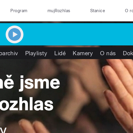
Program
mujRozhlas
Stanice
O r
oarchiv
Playlisty
Lidé
Kamery
O nás
Do