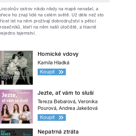
Lincolnův ostrov nikdo nikdy na mapě nenašel, a
přece ho znají lidé na celém světě. Už déle než sto
třicet let na něm prožívají dobrodružství s pěticí
trosečníků, kteří na něm našli útočiště, a hlavně
nejedno tajemství.
Hornické vdovy
Kamila Hladká
Koupit
Jezte, ať vám to sluší
Tereza Bebarová, Veronika
Pourová, Andrea Jakešová
Koupit
Nepatrná ztráta