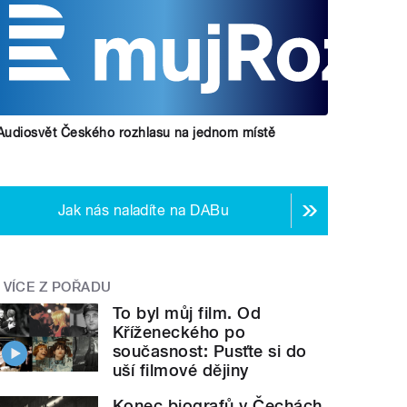
Audiosvět Českého rozhlasu na jednom místě
Jak nás naladíte na DABu
VÍCE Z POŘADU
To byl můj film. Od
Kříženeckého po
současnost: Pusťte si do
uší filmové dějiny
Konec biografů v Čechách.