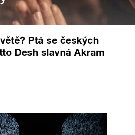
světě? Ptá se českých
otto Desh slavná Akram