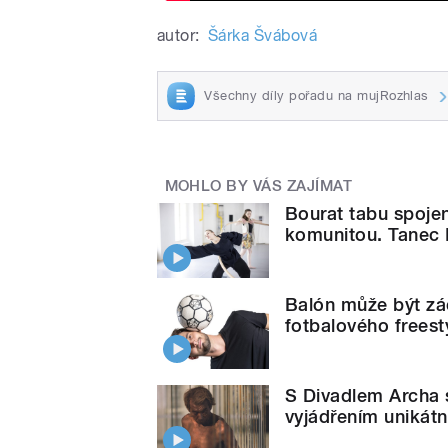
autor:
Šárka Švábová
Všechny díly pořadu na mujRozhlas
MOHLO BY VÁS ZAJÍMAT
Bourat tabu spoje
komunitou. Tanec 
Balón může být zác
fotbalového frees
S Divadlem Archa s
vyjádřením unikát