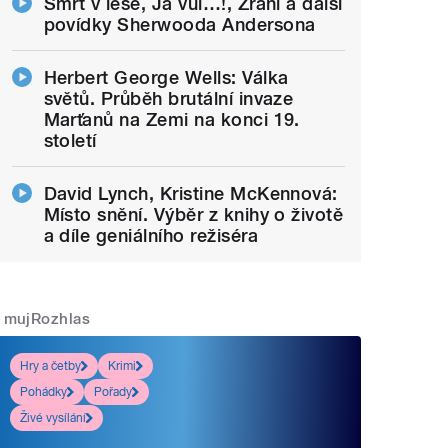
Smrt v lese, Já vůl…!, Zrání a další
povídky Sherwooda Andersona
Herbert George Wells: Válka
světů. Průběh brutální invaze
Marťanů na Zemi na konci 19.
století
David Lynch, Kristine McKennová:
Místo snění. Výběr z knihy o životě
a díle geniálního režiséra
mujRozhlas
Hry a četby
Krimi
Pohádky
Pořady
Živé vysílání