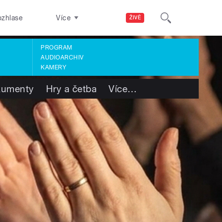
ozhlase
Více
ŽIVĚ
PROGRAM
AUDIOARCHIV
KAMERY
kumenty
Hry a četba
Více
…