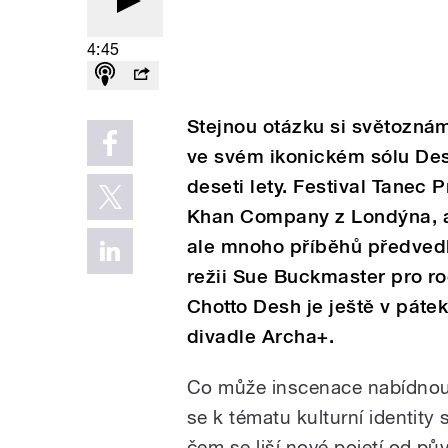
4:45
Stejnou otázku si světozná
ve svém ikonickém sólu Des
deseti lety. Festival Tanec
Khan Company z Londýna, ab
ale mnoho příběhů předvedl
režii Sue Buckmaster pro r
Chotto Desh je ještě v páte
divadle Archa+.
Co může inscenace nabídnou
se k tématu kulturní identity 
čem se liší nové pojetí od pův