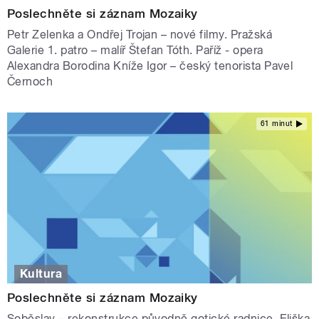
Poslechněte si záznam Mozaiky
Petr Zelenka a Ondřej Trojan – nové filmy. Pražská
Galerie 1. patro – malíř Štefan Tóth. Paříž - opera
Alexandra Borodina Kníže Igor – český tenorista Pavel
Černoch
61 minut
Kultura
Poslechněte si záznam Mozaiky
Soběslav – rekonstrukce původně gotické radnice. Eliška