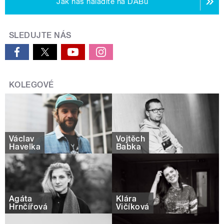
Jak nás naladíte na DABu
SLEDUJTE NÁS
KOLEGOVÉ
Václav
Vojtěch
Havelka
Babka
Agáta
Klára
Hrnčířová
Vičíková