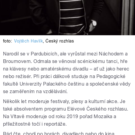
foto:
Vojtěch Havlík
,
Český rozhlas
Narodil se v Pardubicích, ale vyrůstal mezi Náchodem a
Broumovem. Odmala se věnoval scénickému tanci, hře
na klávesy nebo amatérskému divadlu – ať už jako herec
nebo režisér. Při práci dálkově studuje na Pedagogické
fakultě Univerzity Palackého češtinu a společenské vědy
se zaměřením na vzdělávání.
Několik let moderuje festivaly, plesy a kulturní akce. Je
také absolventem programu Elévové Českého rozhlasu.
Na Vltavě moderuje od roku 2019 pořad Mozaika a
příležitostně točí i reportáže.
Rád čte, chodí po horách, divadlech nebo do kina.