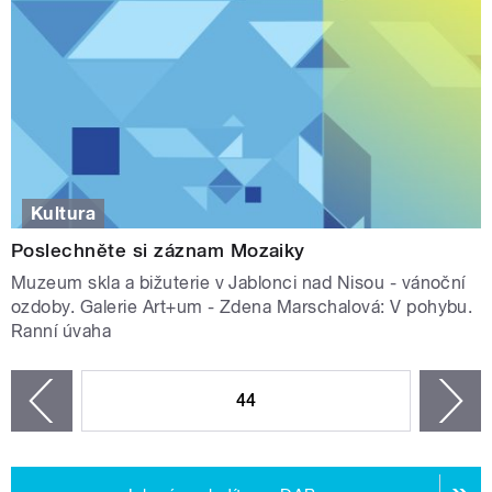
Kultura
Poslechněte si záznam Mozaiky
Muzeum skla a bižuterie v Jablonci nad Nisou - vánoční
ozdoby. Galerie Art+um - Zdena Marschalová: V pohybu.
Ranní úvaha
STRÁNKY
44
n
zí