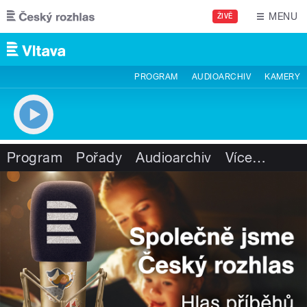
Přejít k hlavnímu obsahu
MENU
ŽIVĚ
PROGRAM
AUDIOARCHIV
KAMERY
Program
Pořady
Audioarchiv
Více
…