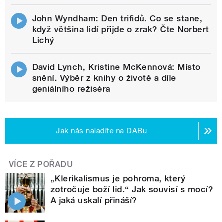
John Wyndham: Den trifidů. Co se stane,
když většina lidí přijde o zrak? Čte Norbert
Lichý
David Lynch, Kristine McKennová: Místo
snění. Výběr z knihy o životě a díle
geniálního režiséra
Jak nás naladíte na DABu
VÍCE Z POŘADU
„Klerikalismus je pohroma, který
zotročuje boží lid.“ Jak souvisí s mocí?
A jaká uskalí přináší?