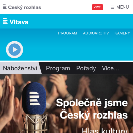
Přejít k hlavnímu obsahu
MENU
ŽIVĚ
PROGRAM
AUDIOARCHIV
KAMERY
Náboženství
Program
Pořady
Více
…