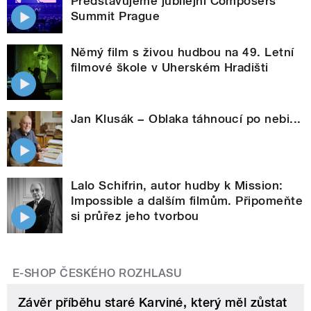
Představujeme jubilejní Composers
Summit Prague
Němý film s živou hudbou na 49. Letní
filmové škole v Uherském Hradišti
Jan Klusák − Oblaka táhnoucí po nebi...
Lalo Schifrin, autor hudby k Mission:
Impossible a dalším filmům. Připomeňte
si průřez jeho tvorbou
E-SHOP ČESKÉHO ROZHLASU
Závěr příběhu staré Karviné, který měl zůstat