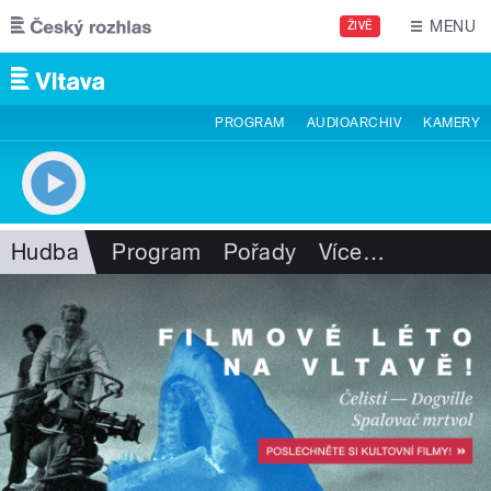
Přejít k hlavnímu obsahu
MENU
ŽIVĚ
PROGRAM
AUDIOARCHIV
KAMERY
Hudba
Program
Pořady
Více
…