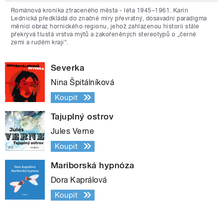
Románová kronika ztraceného města - léta 1945–1961. Karin
Lednická předkládá do značné míry převratný, dosavadní paradigma
měnící obraz hornického regionu, jehož zahlazenou historii stále
překrývá tlustá vrstva mýtů a zakořeněných stereotypů o „černé
zemi a rudém kraji“.
Severka
Nina Špitálníková
Koupit
Tajuplný ostrov
Jules Verne
Koupit
Mariborská hypnóza
Dora Kaprálová
Koupit