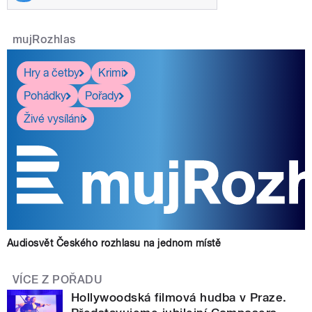
mujRozhlas
Hry a četby
Krimi
Pohádky
Pořady
Živé vysílání
Audiosvět Českého rozhlasu na jednom místě
VÍCE Z POŘADU
Hollywoodská filmová hudba v Praze.