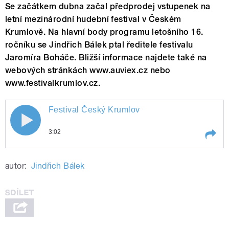
Se začátkem dubna začal předprodej vstupenek na
letní mezinárodní hudební festival v Českém
Krumlově. Na hlavní body programu letošního 16.
ročníku se Jindřich Bálek ptal ředitele festivalu
Jaromíra Boháče. Bližší informace najdete také na
webových stránkách www.auviex.cz nebo
www.festivalkrumlov.cz.
Festival Český Krumlov
Festival Český Krumlov
3:02
Play /
Festival Český Krumlov
autor:
Jindřich Bálek