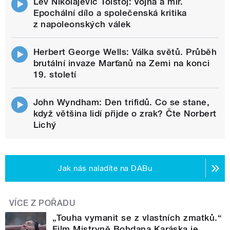
Lev Nikolajevič Tolstoj: Vojna a mír.
Epochální dílo a společenská kritika
z napoleonských válek
Herbert George Wells: Válka světů. Průběh
brutální invaze Marťanů na Zemi na konci
19. století
John Wyndham: Den trifidů. Co se stane,
když většina lidí přijde o zrak? Čte Norbert
Lichý
Jak nás naladíte na DABu
VÍCE Z POŘADU
„Touha vymanit se z vlastních zmatků.“
Film Mistryně Bohdana Karáska je