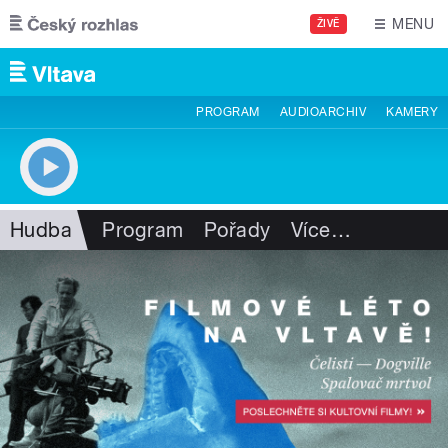
Přejít k hlavnímu obsahu
MENU
ŽIVĚ
PROGRAM
AUDIOARCHIV
KAMERY
Hudba
Program
Pořady
Více
…