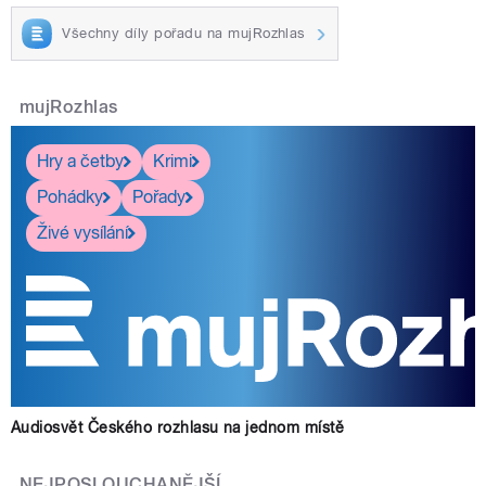
Všechny díly pořadu na mujRozhlas
pause
mujRozhlas
Hry a četby
Krimi
Pohádky
Pořady
Živé vysílání
Audiosvět Českého rozhlasu na jednom místě
NEJPOSLOUCHANĚJŠÍ