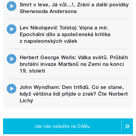
Smrt v lese, Já vůl…!, Zrání a další povídky
Sherwooda Andersona
Lev Nikolajevič Tolstoj: Vojna a mír.
Epochální dílo a společenská kritika
z napoleonských válek
Herbert George Wells: Válka světů. Průběh
brutální invaze Marťanů na Zemi na konci
19. století
John Wyndham: Den trifidů. Co se stane,
když většina lidí přijde o zrak? Čte Norbert
Lichý
Jak nás naladíte na DABu