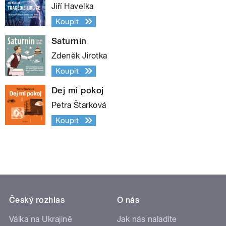
Jiří Havelka
Koupit
Saturnin
Zdeněk Jirotka
Koupit
Dej mi pokoj
Petra Štarková
Koupit
Český rozhlas
O nás
Válka na Ukrajině
Jak nás naladíte