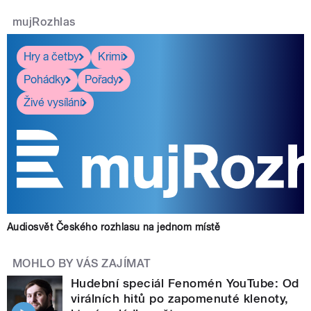
mujRozhlas
Hry a četby
Krimi
Pohádky
Pořady
Živé vysílání
Audiosvět Českého rozhlasu na jednom místě
MOHLO BY VÁS ZAJÍMAT
Hudební speciál Fenomén YouTube: Od
virálních hitů po zapomenuté klenoty,