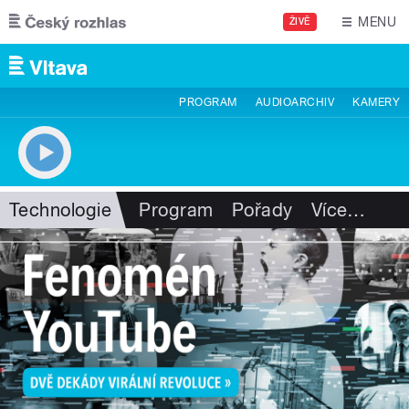
Přejít k hlavnímu obsahu
MENU
ŽIVĚ
PROGRAM
AUDIOARCHIV
KAMERY
Technologie
Program
Pořady
Více
…