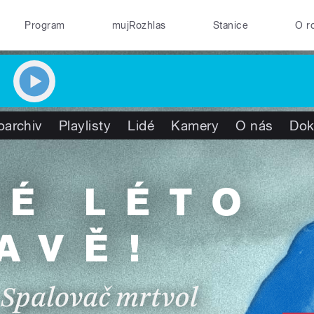
Program
mujRozhlas
Stanice
O r
oarchiv
Playlisty
Lidé
Kamery
O nás
Dok