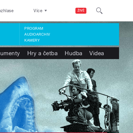
ozhlase
Více
ŽIVĚ
PROGRAM
AUDIOARCHIV
KAMERY
umenty
Hry a četba
Hudba
Videa