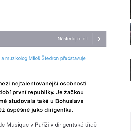
Následující
díl
 a muzikolog Miloš Štědroň představuje
mezi nejtalentovanější osobnosti
obí první republiky. Je žačkou
mě studovala také u Bohuslava
ěž úspěšně jako dirigentka.
 Musique v Paříži v dirigentské třídě