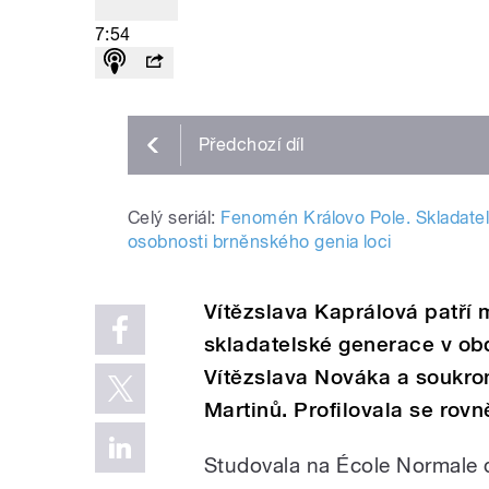
7:54
Předchozí
díl
Celý seriál:
Fenomén Královo Pole. Skladatel
osobnosti brněnského genia loci
Vítězslava Kaprálová patří 
skladatelské generace v obd
Vítězslava Nováka a soukro
Martinů. Profilovala se rovn
Studovala na École Normale de