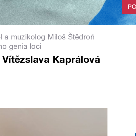
l a muzikolog Miloš Štědroň
o genia loci
 Vítězslava Kaprálová