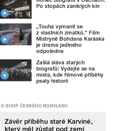
Po stopách zaniklých kin
„Touha vymanit se
z vlastních zmatků.“ Film
Mistryně Bohdana Karáska
je drama jediného
odpoledne
Zašlá sláva starých
biografů: Vydejte se na
místa, kde filmové příběhy
psaly historii
E-SHOP ČESKÉHO ROZHLASU
Závěr příběhu staré Karviné,
který měl zůstat pod zemí