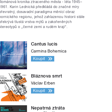
Románová kronika ztraceného města - léta 1945–
1961. Karin Lednická předkládá do značné míry
převratný, dosavadní paradigma měnící obraz
hornického regionu, jehož zahlazenou historii stále
překrývá tlustá vrstva mýtů a zakořeněných
stereotypů o „černé zemi a rudém kraji“.
Cantus lucis
Carmina Bohemica
Koupit
Bláznova smrt
Václav Erben
Koupit
Nepatrná ztráta