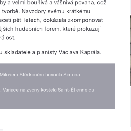
yla velmi bouřlivá a vášnivá povaha, což
ejí tvorbě. Navzdory svému krátkému
aceti pěti letech, dokázala zkomponovat
ějších hudebních forem, které prokazují
álost.
u skladatele a pianisty Václava Kaprála.
Milošem Štědroněm hovořila Simona
. Variace na zvony kostela Saint-Étienne du