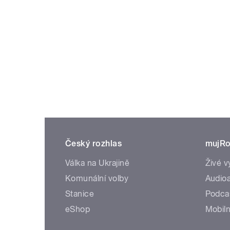
Český rozhlas
mujRo
Válka na Ukrajině
Živé v
Komunální volby
Audioa
Stanice
Podca
eShop
Mobiln