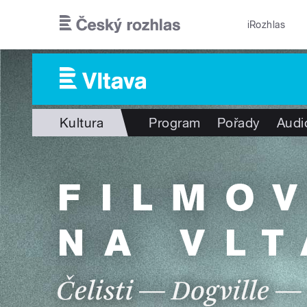
Přejít k hlavnímu obsahu
iRozhlas
Kultura
Program
Pořady
Audi