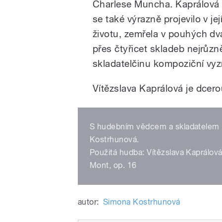
Charlese Muncha. Kaprálová b
se také výrazně projevilo v j
životu, zemřela v pouhých dv
přes čtyřicet skladeb nejrůzn
skladatelčinu kompoziční vyzr
Vítězslava Kaprálová je dcero
S hudebním vědcem a skladatelem 
Kostrhunová.
Použitá hudba: Vítězslava Kaprálová
Mont, op. 16
autor:
Simona Kostrhunová