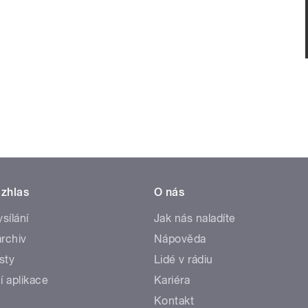
zhlas
O nás
ysílání
Jak nás naladíte
rchiv
Nápověda
sty
Lidé v rádiu
í aplikace
Kariéra
Kontakt