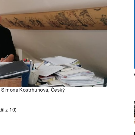
:
Simona Kostrhunová
, Český
íl z 10)