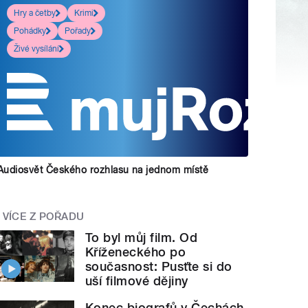
Hry a četby
Krimi
Pohádky
Pořady
Živé vysílání
Audiosvět Českého rozhlasu na jednom místě
VÍCE Z POŘADU
To byl můj film. Od
Kříženeckého po
současnost: Pusťte si do
uší filmové dějiny
Konec biografů v Čechách.