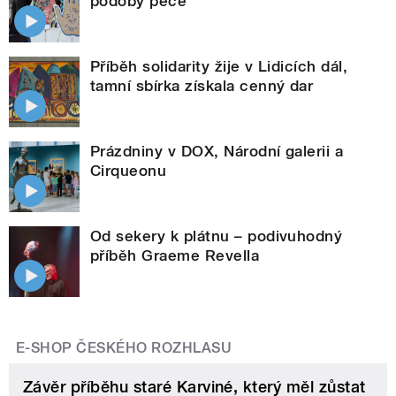
podoby péče
Příběh solidarity žije v Lidicích dál,
tamní sbírka získala cenný dar
Prázdniny v DOX, Národní galerii a
Cirqueonu
Od sekery k plátnu – podivuhodný
příběh Graeme Revella
E-SHOP ČESKÉHO ROZHLASU
Závěr příběhu staré Karviné, který měl zůstat