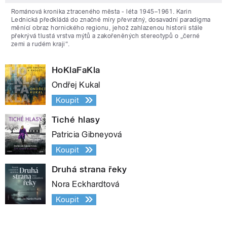
Románová kronika ztraceného města - léta 1945–1961. Karin
Lednická předkládá do značné míry převratný, dosavadní paradigma
měnící obraz hornického regionu, jehož zahlazenou historii stále
překrývá tlustá vrstva mýtů a zakořeněných stereotypů o „černé
zemi a rudém kraji“.
HoKlaFaKla
Ondřej Kukal
Koupit
Tiché hlasy
Patricia Gibneyová
Koupit
Druhá strana řeky
Nora Eckhardtová
Koupit