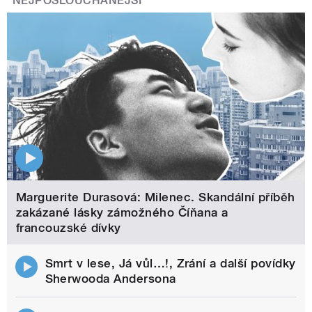
NEJPOSLOUCHANĚJŠÍ
Marguerite Durasová: Milenec. Skandální příběh
zakázané lásky zámožného Číňana a
francouzské dívky
Smrt v lese, Já vůl…!, Zrání a další povídky
Sherwooda Andersona