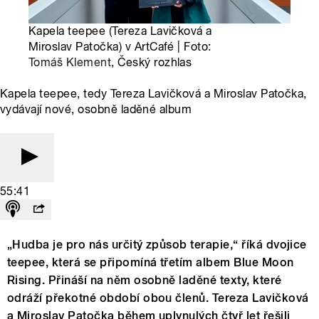
Kapela teepee (Tereza Lavičková a
Miroslav Patočka) v ArtCafé | Foto:
Tomáš Klement
, Český rozhlas
Kapela teepee, tedy Tereza Lavičková a Miroslav Patočka,
vydávají nové, osobně laděné album
55:41
„Hudba je pro nás určitý způsob terapie,“ říká dvojice
teepee, která se připomíná třetím albem Blue Moon
Rising. Přináší na něm osobně laděné texty, které
odráží překotné období obou členů. Tereza Lavičková
a Miroslav Patočka během uplynulých čtyř let řešili