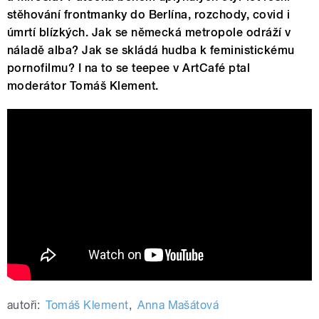
stěhování frontmanky do Berlína, rozchody, covid i
úmrtí blízkých. Jak se německá metropole odráží v
náladě alba? Jak se skládá hudba k feministickému
pornofilmu? I na to se teepee v ArtCafé ptal
moderátor Tomáš Klement.
teepee - baby soul (official music
video)
autoři:
Tomáš Klement
,
Anna Mašátová