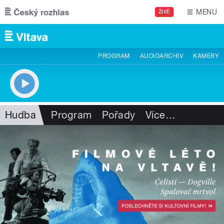
Přejít k hlavnímu obsahu
MENU
ŽIVĚ
PROGRAM
AUDIOARCHIV
KAMERY
Hudba
Program
Pořady
Více
…