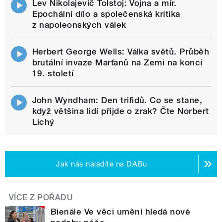
Lev Nikolajevič Tolstoj: Vojna a mír.
Epochální dílo a společenská kritika
z napoleonských válek
Herbert George Wells: Válka světů. Průběh
brutální invaze Marťanů na Zemi na konci
19. století
John Wyndham: Den trifidů. Co se stane,
když většina lidí přijde o zrak? Čte Norbert
Lichý
Jak nás naladíte na DABu
VÍCE Z POŘADU
Bienále Ve věci umění hledá nové