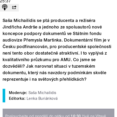
25:37
Saša Michailidis se ptá producenta a režiséra
Jindřicha Andrše a jednoho ze spoluautorů nové
koncepce podpory dokumentů ve Státním fondu
audiovize Přemysla Martinka. Dokumentární film je v
Česku podfinancován, pro producentské společnosti
není tento obor dostatečně atraktivní. I to vyplývá z
kvalitativního průzkumu pro AMU. Co jsme se
dozvěděli? Jak narovnat situaci v tuzemském
dokumentu, který nás navzdory podmínkám skvěle
reprezentuje i na světových přehlídkách?
Moderuje:
Saša Michailidis
Editorka:
Lenka Buriánková
Poslouchejte od pondělí do pátku od
16:30
živě na Vltavě