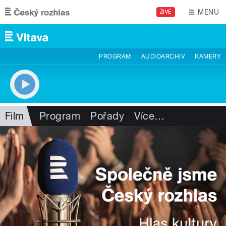
Přejít k hlavnímu obsahu
MENU
ŽIVĚ
PROGRAM
AUDIOARCHIV
KAMERY
Film
Program
Pořady
Více
…