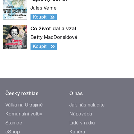
Jules Verne
Koupit
Co život dal a vzal
Betty MacDonaldová
Koupit
Český rozhlas
O nás
Válka na Ukrajině
Jak nás naladíte
Komunální volby
Nápověda
Stanice
Lidé v rádiu
eShop
Kariéra