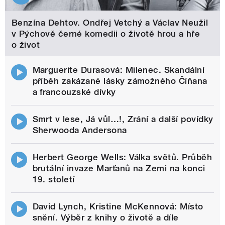
Benzína Dehtov. Ondřej Vetchý a Václav Neužil
v Pýchově černé komedii o životě hrou a hře
o život
Marguerite Durasová: Milenec. Skandální
příběh zakázané lásky zámožného Číňana
a francouzské dívky
Smrt v lese, Já vůl…!, Zrání a další povídky
Sherwooda Andersona
Herbert George Wells: Válka světů. Průběh
brutální invaze Marťanů na Zemi na konci
19. století
David Lynch, Kristine McKennová: Místo
snění. Výběr z knihy o životě a díle