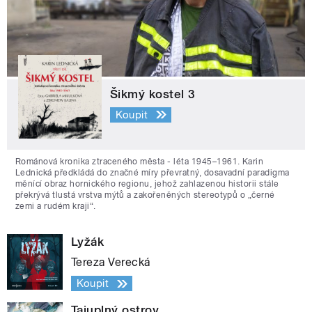
Šikmý kostel 3
Koupit
Románová kronika ztraceného města - léta 1945–1961. Karin
Lednická předkládá do značné míry převratný, dosavadní paradigma
měnící obraz hornického regionu, jehož zahlazenou historii stále
překrývá tlustá vrstva mýtů a zakořeněných stereotypů o „černé
zemi a rudém kraji“.
Lyžák
Tereza Verecká
Koupit
Tajuplný ostrov