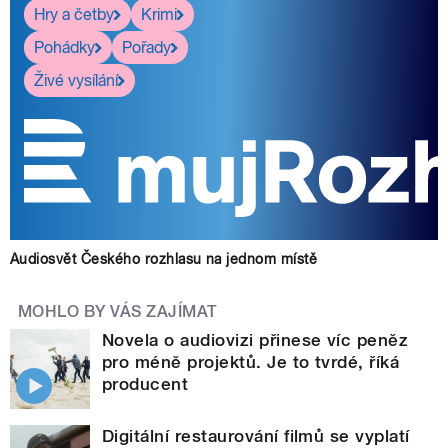
Hry a četby
Krimi
Pohádky
Pořady
Živé vysílání
Audiosvět Českého rozhlasu na jednom místě
MOHLO BY VÁS ZAJÍMAT
Novela o audiovizi přinese víc peněz
pro méně projektů. Je to tvrdé, říká
producent
Digitální restaurování filmů se vyplatí