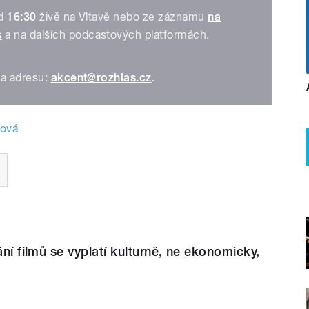
od
16:30
živě na Vltavě nebo ze záznamu
na
s
a na dalších podcastových platformách.
na adresu:
akcent@rozhlas.cz
.
ková
ání filmů se vyplatí kulturně, ne ekonomicky,