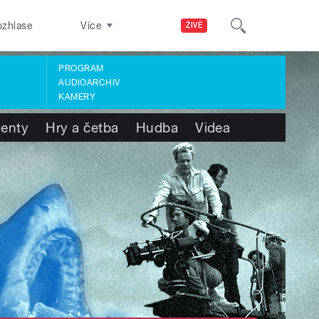
ozhlase
Více
ŽIVĚ
PROGRAM
AUDIOARCHIV
KAMERY
enty
Hry a četba
Hudba
Videa