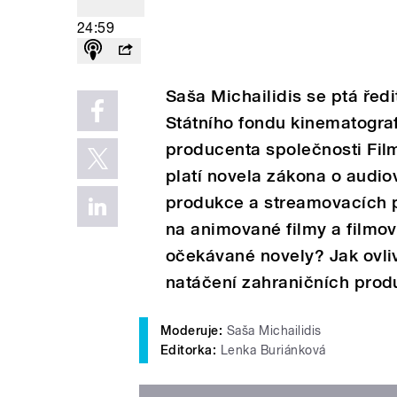
24:59
Saša Michailidis se ptá ředi
Státního fondu kinematogra
producenta společnosti Film
platí novela zákona o audio
produkce a streamovacích p
na animované filmy a filmov
očekávané novely? Jak ovliv
natáčení zahraničních prod
Moderuje:
Saša Michailidis
Editorka:
Lenka Buriánková