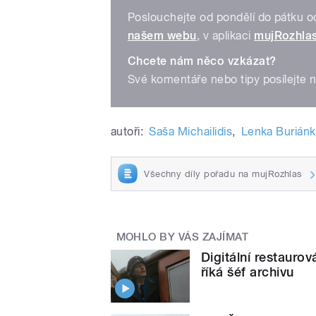
Poslouchejte od pondělí do pátku 
našem webu
, v aplikaci
mujRozhla
Chcete nám něco vzkázat?
Své komentáře nebo tipy posílejte 
autoři:
Saša Michailidis
,
Lenka Burián
Všechny díly pořadu na mujRozhlas
MOHLO BY VÁS ZAJÍMAT
Digitální restaurov
říká šéf archivu