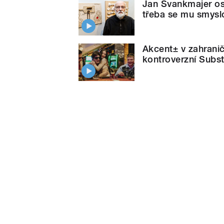
Jan Švankmajer osla
třeba se mu smyslo
Akcent± v zahranič
kontroverzní Subst