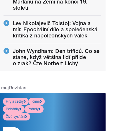
Marťanů na Zemi na konci 19.
století
Lev Nikolajevič Tolstoj: Vojna a
mír. Epochální dílo a společenská
kritika z napoleonských válek
John Wyndham: Den trifidů. Co se
stane, když většina lidí přijde
o zrak? Čte Norbert Lichý
mujRozhlas
Hry a četby
Krimi
Pohádky
Pořady
Živé vysílání