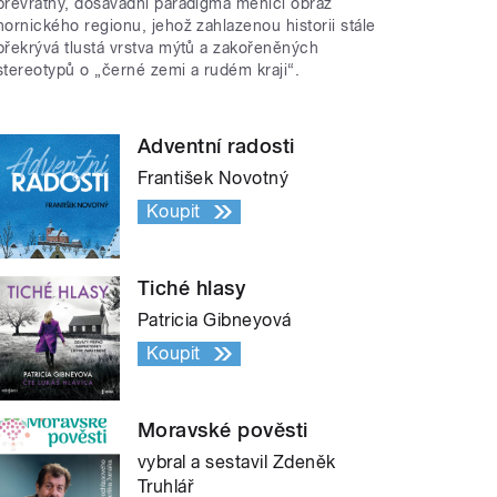
převratný, dosavadní paradigma měnící obraz
hornického regionu, jehož zahlazenou historii stále
překrývá tlustá vrstva mýtů a zakořeněných
stereotypů o „černé zemi a rudém kraji“.
Adventní radosti
František Novotný
Koupit
Tiché hlasy
Patricia Gibneyová
Koupit
Moravské pověsti
vybral a sestavil Zdeněk
Truhlář