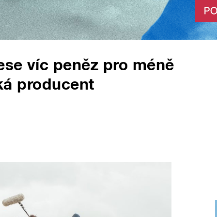
nese víc peněz pro méně
íká producent