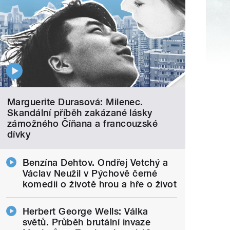
Marguerite Durasová: Milenec.
Skandální příběh zakázané lásky
zámožného Číňana a francouzské
dívky
Benzína Dehtov. Ondřej Vetchý a
Václav Neužil v Pýchově černé
komedii o životě hrou a hře o život
Herbert George Wells: Válka
světů. Průběh brutální invaze