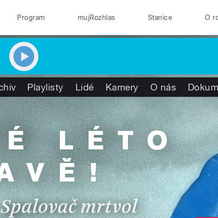
Program
mujRozhlas
Stanice
O r
chiv
Playlisty
Lidé
Kamery
O nás
Dokum