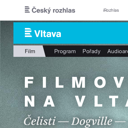
Přejít k hlavnímu obsahu
iRozhlas
Film
Program
Pořady
Audioar