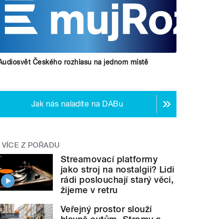
Audiosvět Českého rozhlasu na jednom místě
Jak nás naladíte na DABu
VÍCE Z POŘADU
Streamovací platformy
jako stroj na nostalgii? Lidi
rádi poslouchají starý věci,
žijeme v retru
Veřejný prostor slouží