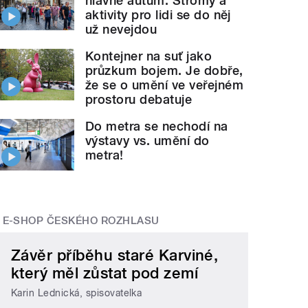
hlavně autům. Stromy a
aktivity pro lidi se do něj
už nevejdou
Kontejner na suť jako
průzkum bojem. Je dobře,
že se o umění ve veřejném
prostoru debatuje
Do metra se nechodí na
výstavy vs. umění do
metra!
E-SHOP ČESKÉHO ROZHLASU
Závěr příběhu staré Karviné,
který měl zůstat pod zemí
Karin Lednická, spisovatelka