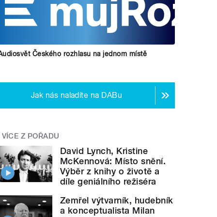
Audiosvět Českého rozhlasu na jednom místě
Jak nás naladíte na DABu
VÍCE Z POŘADU
David Lynch, Kristine
McKennová: Místo snění.
Výběr z knihy o životě a
díle geniálního režiséra
Zemřel výtvarník, hudebník
a konceptualista Milan