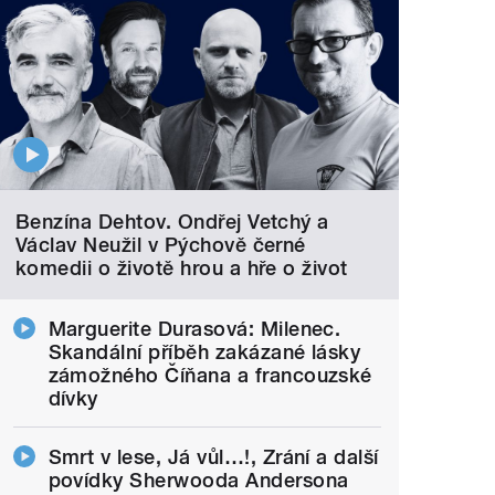
Benzína Dehtov. Ondřej Vetchý a
Václav Neužil v Pýchově černé
komedii o životě hrou a hře o život
Marguerite Durasová: Milenec.
Skandální příběh zakázané lásky
zámožného Číňana a francouzské
dívky
Smrt v lese, Já vůl…!, Zrání a další
povídky Sherwooda Andersona