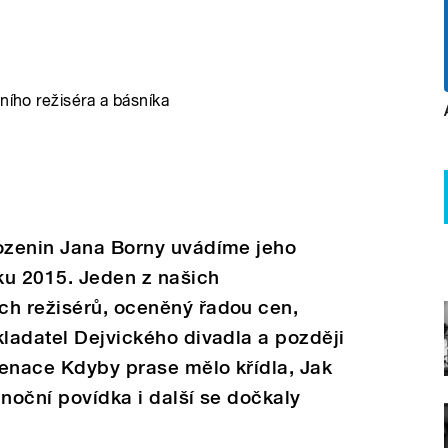
ního režiséra a básníka
rozenin Jana Borny uvádíme jeho
ku 2015. Jeden z našich
ch režisérů, oceněný řadou cen,
kladatel Dejvického divadla a později
cenace Kdyby prase mělo křídla, Jak
ánoční povídka i další se dočkaly