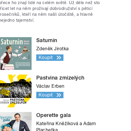
přece ho znají lidé na celém světě. Už déle než sto
třicet let na něm prožívají dobrodružství s pěticí
trosečníků, kteří na něm našli útočiště, a hlavně
nejedno tajemství.
Saturnin
Zdeněk Jirotka
Koupit
Pastvina zmizelých
Václav Erben
Koupit
Operette gala
Kateřina Kněžíková a Adam
Plachetka