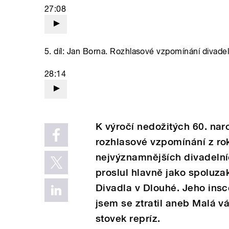
27:08
5. díl: Jan Borna. Rozhlasové vzpomínání divadel
28:14
K výročí nedožitých 60. na
rozhlasové vzpomínání z ro
nejvýznamnějších divadelní
proslul hlavně jako spoluza
Divadla v Dlouhé. Jeho ins
jsem se ztratil aneb Malá v
stovek repríz.