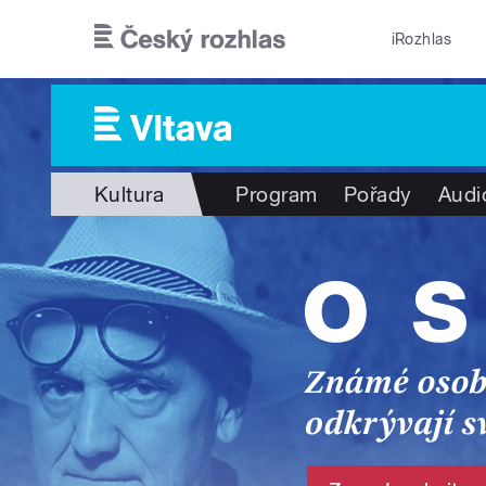
Přejít k hlavnímu obsahu
iRozhlas
Kultura
Program
Pořady
Audi