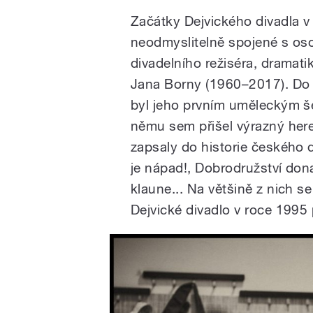
Začátky Dejvického divadla v
neodmyslitelně spojené s os
divadelního režiséra, dramati
Jana Borny (1960–2017). Do
byl jeho prvním uměleckým š
němu sem přišel výrazný here
zapsaly do historie českého d
je nápad!, Dobrodružství dona
klaune... Na většině z nich se
Dejvické divadlo v roce 1995 