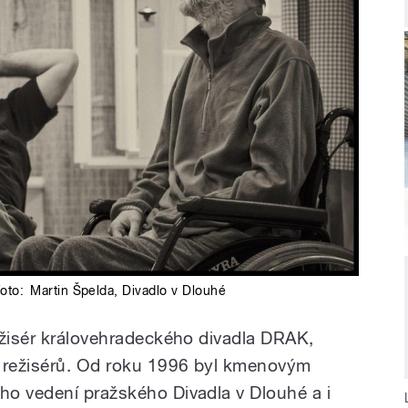
foto:
Martin Špelda
,
Divadlo v Dlouhé
ežisér královehradeckého divadla DRAK,
í režisérů. Od roku 1996 byl kmenovým
o vedení pražského Divadla v Dlouhé a i