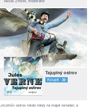
Václav Žmolík, moderátor
Tajuplný ostrov
Koupit
Lincolnův ostrov nikdo nikdy na mapě nenašel, a