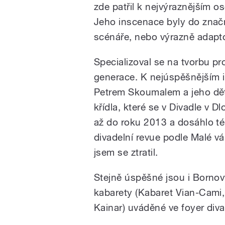
zde patřil k nejvýraznějším
Jeho inscenace byly do značn
scénáře, nebo výrazně adapto
Specializoval se na tvorbu pr
generace. K nejúspěšnějším i
Petrem Skoumalem a jeho dě
křídla, které se v Divadle v D
až do roku 2013 a dosáhlo té
divadelní revue podle Malé 
jsem se ztratil.
Stejně úspěšné jsou i Borno
kabarety (Kabaret Vian-Cami,
Kainar) uváděné ve foyer diva