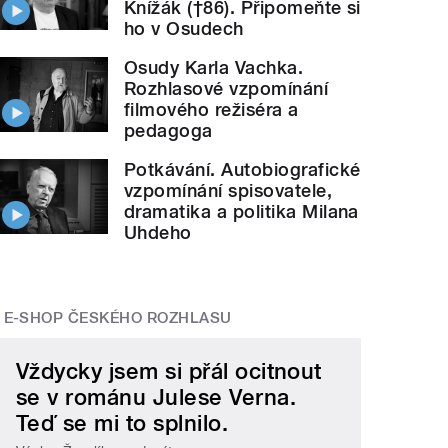
Knížák (†86). Připomeňte si
ho v Osudech
Osudy Karla Vachka.
Rozhlasové vzpomínání
filmového režiséra a
pedagoga
Potkávání. Autobiografické
vzpomínání spisovatele,
dramatika a politika Milana
Uhdeho
E-SHOP ČESKÉHO ROZHLASU
Vždycky jsem si přál ocitnout
se v románu Julese Verna.
Teď se mi to splnilo.