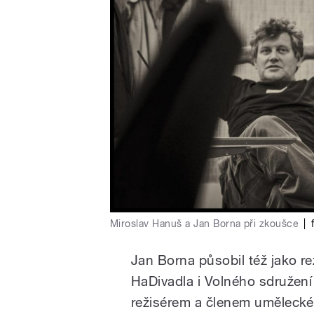
Miroslav Hanuš a Jan Borna při zkoušce
|
Jan Borna působil též jako r
HaDivadla i Volného sdružen
režisérem a členem uměleckéh