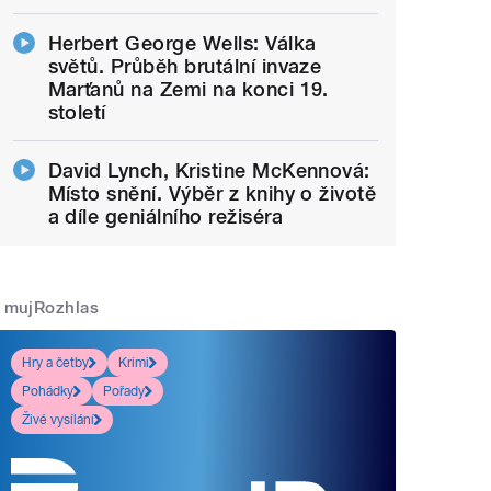
Herbert George Wells: Válka
světů. Průběh brutální invaze
Marťanů na Zemi na konci 19.
století
David Lynch, Kristine McKennová:
Místo snění. Výběr z knihy o životě
a díle geniálního režiséra
mujRozhlas
Hry a četby
Krimi
Pohádky
Pořady
Živé vysílání