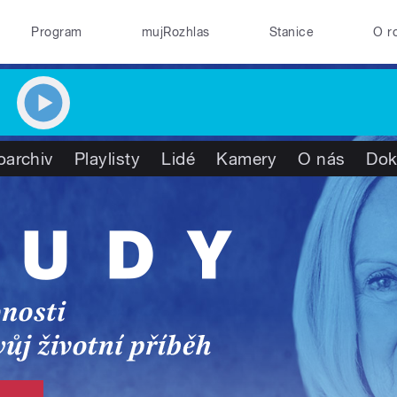
Program
mujRozhlas
Stanice
O r
oarchiv
Playlisty
Lidé
Kamery
O nás
Dok