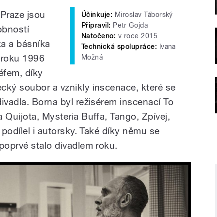
 Praze jsou
Účinkuje:
Miroslav Táborský
Připravil:
Petr Gojda
obností
Natočeno:
v roce 2015
ka a básníka
Technická spolupráce:
Ivana
 roku 1996
Možná
éfem, díky
cký soubor a vznikly inscenace, které se
ivadla. Borna byl režisérem inscenací To
 Quijota, Mysteria Buffa, Tango, Zpívej,
 podílel i autorsky. Také díky němu se
poprvé stalo divadlem roku.