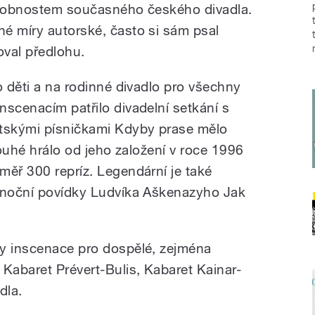
 osobnostem současného českého divadla.
é míry autorské, často si sám psal
val předlohu.
o děti a na rodinné divadlo pro všechny
nscenacím patřilo divadelní setkání s
tskými písničkami Kdyby prase mělo
louhé hrálo od jeho založení v roce 1996
měř 300 repríz. Legendární je také
vánoční povídky Ludvíka Aškenazyho Jak
vy inscenace pro dospělé, zejména
 Kabaret Prévert-Bulis, Kabaret Kainar-
dla.