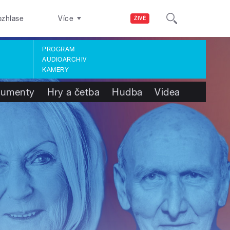
ozhlase
Více
ŽIVĚ
PROGRAM
AUDIOARCHIV
KAMERY
umenty
Hry a četba
Hudba
Videa