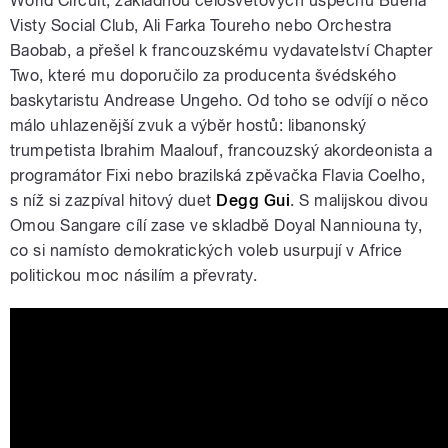
World Circuit, základnou celosvětových úspěchů Buena
Visty Social Club, Ali Farka Toureho nebo Orchestra
Baobab, a přešel k francouzskému vydavatelství Chapter
Two, které mu doporučilo za producenta švédského
baskytaristu Andrease Ungeho. Od toho se odvíjí o něco
málo uhlazenější zvuk a výběr hostů: libanonský
trumpetista Ibrahim Maalouf, francouzský akordeonista a
programátor Fixi nebo brazilská zpěvačka Flavia Coelho,
s níž si zazpíval hitový duet
Degg Gui
. S malijskou divou
Omou Sangare cílí zase ve skladbě Doyal Nanniouna ty,
co si namísto demokratických voleb usurpují v Africe
politickou moc násilím a převraty.