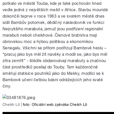
potkalo ve městě Touba, kde je také pochován hned
vedle jedné z největších mešit v Africe. Stavbu mouridé
dokončili teprve v roce 1963 a ve svatém městě dnes
sídlí Bambův potomek, dědičný následovník ve funkci
Nejvyššího marabuta, jemuž jsou podřízení regionální
marabuti neboli cheikhové. Členové bratrstva mají
obrovskou moc a hýbou politikou a ekonomikou
Senegalu. Všichni se přitom podřizují Bambově heslu –
“pracuj jako bys měl žít navěky a modli se, jako bys měl
zítra zemřít” - štědře obdarovávají marabuty a značnou
část prostředků posílají do Touby. Tam každoročně
směřují statisíce poutníků jako do Mekky, modlící se k
Bambově učení četbou básní odrážejících jeho svaté
činy.
Cheikh Lô
|
foto: Oficiální web zpěváka Cheikh Lô