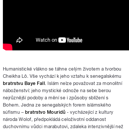
Humanistické vlákno se táhne celým životem a tvorbou
Cheikha Lô. Vše vychází k jeho vztahu k senegalskému
bratrstvu Baye Fall
. Islám nelze považovat za monolitní
náboženství: jeho mystické odnože na sebe berou
nejrůznější podoby a mění se i způsoby sblížení s
Bohem. Jedna ze senegalských forem islámského
súfismu –
bratrstvo Mouridů
- vycházející z kultury
národa Wolof, předpokládá celoživotní oddanost
duchovnímu vůdci marabutovi, zdaleka intenzivnější než