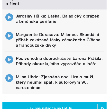
o život
Jaroslav Hůlka: Láska. Baladický obrázek
z brněnské periferie
Marguerite Durasová: Milenec. Skandální
příběh zakázané lásky zámožného Číňana
a francouzské dívky
Podivuhodná dobrodružství barona Prášila.
Příhody okouzlujícího vypravěče a lháře
Milan Uhde: Zjasněná noc. Hra o muži,
který neuměl spát, k autorovým 90.
narozeninám
Jak nás naladíte na DABu