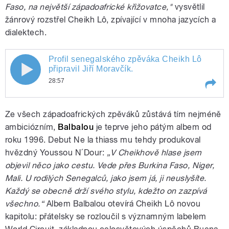
Faso, na největší západoafrické křižovatce,"
vysvětlil
žánrový rozstřel Cheikh Lô, zpívající v mnoha jazycích a
dialektech.
Profil senegalského zpěváka Cheikh Lô
Profil senegalského zpěváka Cheikh Lô
připravil Jiří Moravčík.
28:57
připravil Jiří Moravčík.
Play /
Profil senegalského zpěváka Cheikh Lô
Ze všech západoafrických zpěváků zůstává tím nejméně
připravil Jiří Moravčík.
ambiciózním,
Balbalou
je teprve jeho pátým albem od
roku 1996. Debut Ne la thiass mu tehdy produkoval
hvězdný Youssou N´Dour:
„V Cheikhově hlase jsem
objevil něco jako cestu. Vede přes Burkina Faso, Niger,
Mali. U rodilých Senegalců, jako jsem já, ji neuslyšíte.
Každý se obecně drží svého stylu, kdežto on zazpívá
všechno.“
Albem Balbalou otevírá Cheikh Lô novou
pause
kapitolu: přátelsky se rozloučil s významným labelem