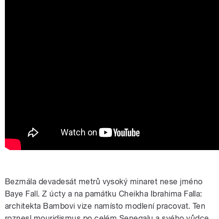
Bezmála devadesát metrů vysoký minaret nese jméno
Baye Fall. Z úcty a na památku Cheikha Ibrahima Falla:
architekta Bambovi vize namísto modlení pracovat. Ten
roznesl mouridismus po celém Senegalu a svého vůdce