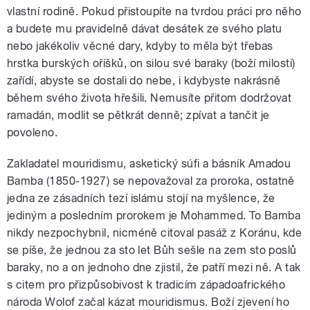
vlastní rodině. Pokud přistoupíte na tvrdou práci pro něho
a budete mu pravidelně dávat desátek ze svého platu
nebo jakékoliv věcné dary, kdyby to měla být třebas
hrstka burských oříšků, on silou své baraky (boží milosti)
zařídí, abyste se dostali do nebe, i kdybyste nakrásně
během svého života hřešili. Nemusíte přitom dodržovat
ramadán, modlit se pětkrát denně; zpívat a tančit je
povoleno.
Zakladatel mouridismu, asketický súfi a básník Amadou
Bamba (1850-1927) se nepovažoval za proroka, ostatně
jedna ze zásadních tezí islámu stojí na myšlence, že
jediným a posledním prorokem je Mohammed. To Bamba
nikdy nezpochybnil, nicméně citoval pasáž z Koránu, kde
se píše, že jednou za sto let Bůh sešle na zem sto poslů
baraky, no a on jednoho dne zjistil, že patří mezi ně. A tak
s citem pro přizpůsobivost k tradicím západoafrického
národa Wolof začal kázat mouridismus. Boží zjevení ho