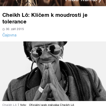
Cheikh Lô: Klíčem k moudrosti je
tolerance
30. září 2015
Čajovna
Cheikh Lô
|
foto:
Oficiální web zpěváka Cheikh Lô