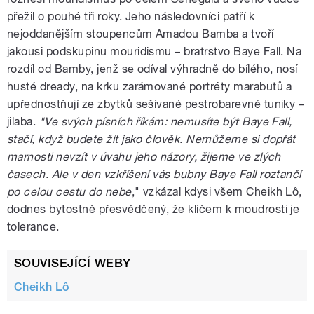
přežil o pouhé tři roky. Jeho následovníci patří k
nejoddanějším stoupencům Amadou Bamba a tvoří
jakousi podskupinu mouridismu – bratrstvo Baye Fall. Na
rozdíl od Bamby, jenž se odíval výhradně do bílého, nosí
husté dready, na krku zarámované portréty marabutů a
upřednostňují ze zbytků sešívané pestrobarevné tuniky –
jilaba.
"Ve svých písních říkám: nemusíte být Baye Fall,
stačí, když budete žít jako člověk. Nemůžeme si dopřát
marnosti nevzít v úvahu jeho názory, žijeme ve zlých
časech. Ale v den vzkříšení vás bubny Baye Fall roztančí
po celou cestu do nebe
," vzkázal kdysi všem Cheikh Lô,
dodnes bytostně přesvědčený, že klíčem k moudrosti je
tolerance.
SOUVISEJÍCÍ WEBY
Cheikh Lô