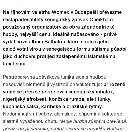
Na říjnovém veletrhu Womex v Budapešti převezme
šestapadesátiletý senegalský zpěvák Cheikh Lô,
považovaný organizátory za obra západoafrické
hudby, nejvyšší cenu. Ideálně načasováno - právě
vydal nové album Balbalou, které spolu s jeho
celoživotní vírou v senegalskou formu súfismu působí
jako duchovní protijed zaslepenému islámskému
fanatismu.
Pestrobarevná zpěvákova tunika sice s hudbou
nesouvisí, nicméně ji výstižně charakterizuje:
přirozeně
volně se přes sebe přelévají senegalský mbalax,
nigerijský afrobeat, konžská rumba, ale i funky,
kubánská salsa, karibské a brazilské rytmy
.
Nedominují v ní bubny, ale nálady; připomíná koktejl se
slastně vyváženou chutí.
"Moje hudba zůstává otevřená,
přirozeně panafrická, protože jsem se narodil v Burkina