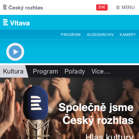
Přejít k hlavnímu obsahu
MENU
ŽIVĚ
PROGRAM
AUDIOARCHIV
KAMERY
Kultura
Program
Pořady
Více
…