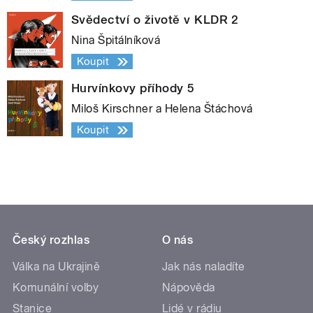
Svědectví o životě v KLDR 2
Nina Špitálníková
Koupit
Hurvínkovy příhody 5
Miloš Kirschner a Helena Štáchová
Koupit
Český rozhlas
O nás
Válka na Ukrajině
Jak nás naladíte
Komunální volby
Nápověda
Stanice
Lidé v rádiu