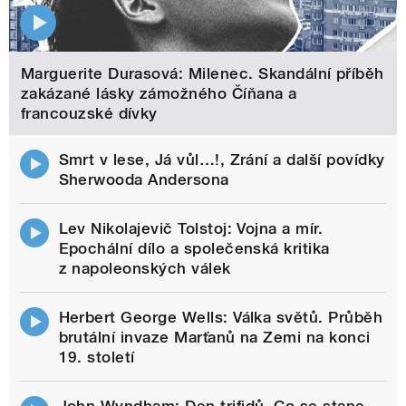
Marguerite Durasová: Milenec. Skandální příběh
zakázané lásky zámožného Číňana a
francouzské dívky
Smrt v lese, Já vůl…!, Zrání a další povídky
Sherwooda Andersona
Lev Nikolajevič Tolstoj: Vojna a mír.
Epochální dílo a společenská kritika
z napoleonských válek
Herbert George Wells: Válka světů. Průběh
brutální invaze Marťanů na Zemi na konci
19. století
John Wyndham: Den trifidů. Co se stane,