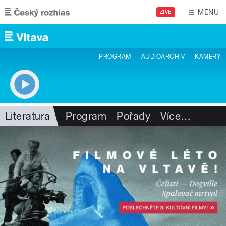
Přejít k hlavnímu obsahu
MENU
ŽIVĚ
PROGRAM
AUDIOARCHIV
KAMERY
Literatura
Program
Pořady
Více
…