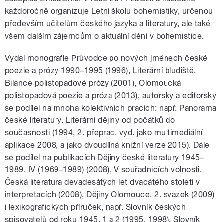
každoročně organizuje Letní školu bohemistiky, určenou
především učitelům českého jazyka a literatury, ale také
všem dalším zájemcům o aktuální dění v bohemistice.
Vydal monografie Průvodce po nových jménech české
poezie a prózy 1990–1995 (1996), Literární bludiště.
Bilance polistopadové prózy (2001), Olomoucká
polistopadová poezie a próza (2013), autorsky a editorsky
se podílel na mnoha kolektivních pracích: např. Panorama
české literatury. Literární dějiny od počátků do
současnosti (1994, 2. přeprac. vyd. jako multimediální
aplikace 2008, a jako dvoudílná knižní verze 2015). Dále
se podílel na publikacích Dějiny české literatury 1945–
1989. IV (1969–1989) (2008), V souřadnicích volnosti.
Česká literatura devadesátých let dvacátého století v
interpretacích (2008), Dějiny Olomouce. 2. svazek (2009)
i lexikografických příruček, např. Slovník českých
spisovatelů od roku 1945. 1 a 2 (1995, 1998), Slovník