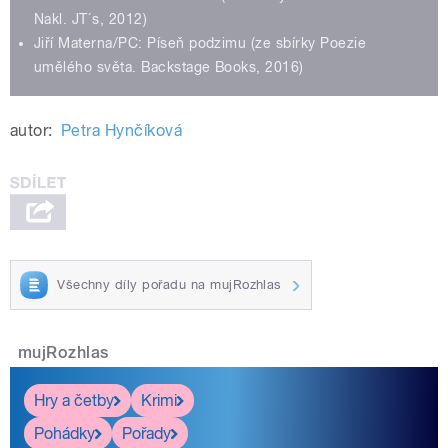
Nakl. JT´s, 2012)
Jiří Materna/PC: Píseň podzimu (ze sbírky Poezie
umělého světa. Backstage Books, 2016)
autor:
Petra Hynčíková
Všechny díly pořadu na mujRozhlas
mujRozhlas
Hry a četby
Krimi
Pohádky
Pořady