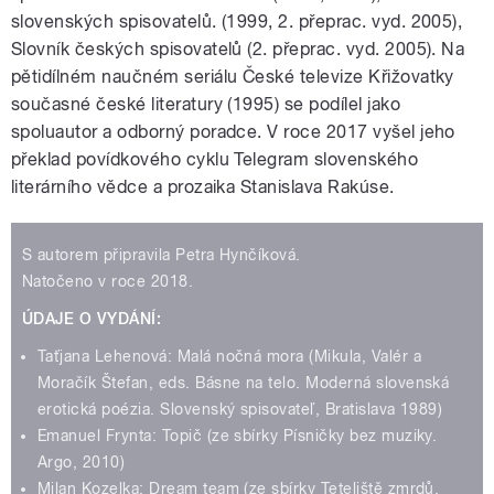
slovenských spisovatelů. (1999, 2. přeprac. vyd. 2005),
Slovník českých spisovatelů (2. přeprac. vyd. 2005). Na
pětidílném naučném seriálu České televize Křižovatky
současné české literatury (1995) se podílel jako
spoluautor a odborný poradce. V roce 2017 vyšel jeho
překlad povídkového cyklu Telegram slovenského
literárního vědce a prozaika Stanislava Rakúse.
S autorem připravila Petra Hynčíková.
Natočeno v roce 2018.
ÚDAJE O VYDÁNÍ:
Taťjana Lehenová: Malá nočná mora (Mikula, Valér a
Moračík Štefan, eds. Básne na telo. Moderná slovenská
erotická poézia. Slovenský spisovateľ, Bratislava 1989)
Emanuel Frynta: Topič (ze sbírky Písničky bez muziky.
Argo, 2010)
Milan Kozelka: Dream team (ze sbírky Teteliště zmrdů.