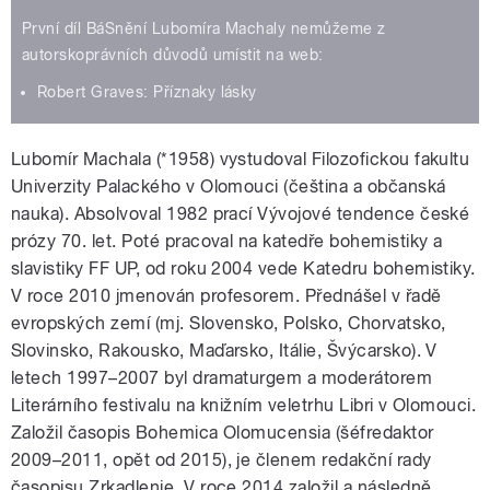
První díl BáSnění Lubomíra Machaly nemůžeme z
autorskoprávních důvodů umístit na web:
Robert Graves: Příznaky lásky
Lubomír Machala (*1958) vystudoval Filozofickou fakultu
Univerzity Palackého v Olomouci (čeština a občanská
nauka). Absolvoval 1982 prací Vývojové tendence české
prózy 70. let. Poté pracoval na katedře bohemistiky a
slavistiky FF UP, od roku 2004 vede Katedru bohemistiky.
V roce 2010 jmenován profesorem. Přednášel v řadě
evropských zemí (mj. Slovensko, Polsko, Chorvatsko,
Slovinsko, Rakousko, Maďarsko, Itálie, Švýcarsko). V
letech 1997–2007 byl dramaturgem a moderátorem
Literárního festivalu na knižním veletrhu Libri v Olomouci.
Založil časopis Bohemica Olomucensia (šéfredaktor
2009–2011, opět od 2015), je členem redakční rady
časopisu Zrkadlenie. V roce 2014 založil a následně