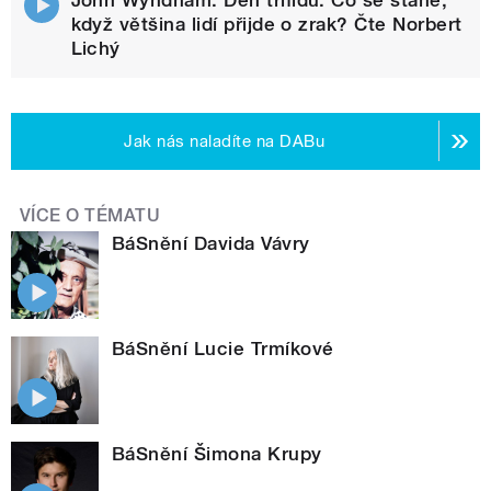
když většina lidí přijde o zrak? Čte Norbert
Lichý
Jak nás naladíte na DABu
VÍCE O TÉMATU
BáSnění Davida Vávry
BáSnění Lucie Trmíkové
BáSnění Šimona Krupy