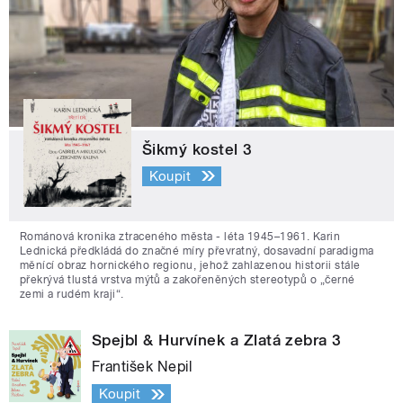
Šikmý kostel 3
Koupit
Románová kronika ztraceného města - léta 1945–1961. Karin
Lednická předkládá do značné míry převratný, dosavadní paradigma
měnící obraz hornického regionu, jehož zahlazenou historii stále
překrývá tlustá vrstva mýtů a zakořeněných stereotypů o „černé
zemi a rudém kraji“.
Spejbl & Hurvínek a Zlatá zebra 3
František Nepil
Koupit