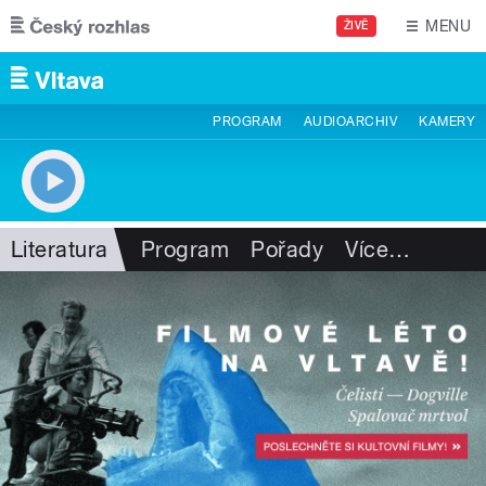
Přejít k hlavnímu obsahu
MENU
ŽIVĚ
PROGRAM
AUDIOARCHIV
KAMERY
Literatura
Program
Pořady
Více
…