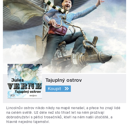
Tajuplný ostrov
Koupit
Lincolnův ostrov nikdo nikdy na mapě nenašel, a přece ho znají lidé
na celém světě. Už déle než sto třicet let na něm prožívají
dobrodružství s pěticí trosečníků, kteří na něm našli útočiště, a
hlavně nejedno tajemství.