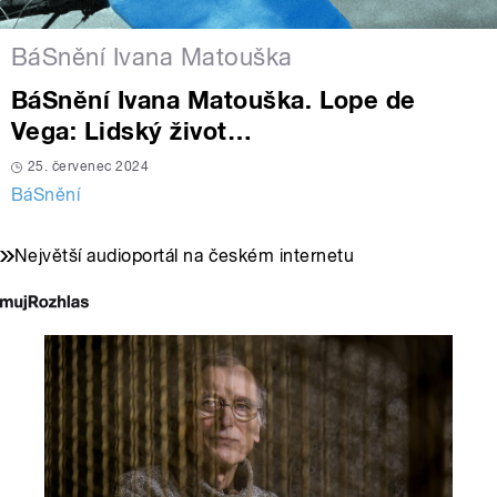
BáSnění Ivana Matouška
BáSnění Ivana Matouška. Lope de
Vega: Lidský život…
25. červenec 2024
BáSnění
Největší audioportál na českém internetu