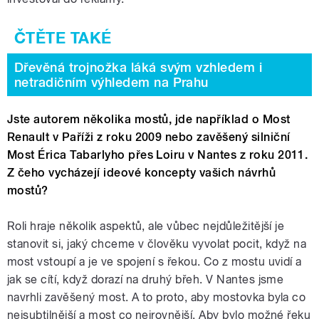
Dřevěná trojnožka láká svým vzhledem i
netradičním výhledem na Prahu
Jste autorem několika mostů, jde například o Most
Renault v Paříži z roku 2009 nebo zavěšený silniční
Most Érica Tabarlyho přes Loiru v Nantes z roku 2011.
Z čeho vycházejí ideové koncepty vašich návrhů
mostů?
Roli hraje několik aspektů, ale vůbec nejdůležitější je
stanovit si, jaký chceme v člověku vyvolat pocit, když na
most vstoupí a je ve spojení s řekou. Co z mostu uvidí a
jak se cítí, když dorazí na druhý břeh. V Nantes jsme
navrhli zavěšený most. A to proto, aby mostovka byla co
nejsubtilnější a most co nejrovnější. Aby bylo možné řeku