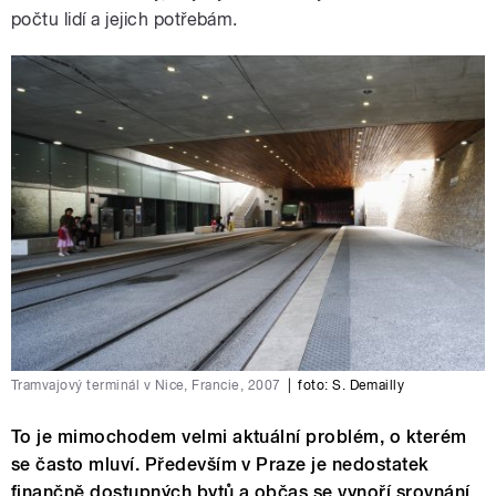
počtu lidí a jejich potřebám.
Tramvajový terminál v Nice, Francie, 2007
|
foto:
S. Demailly
To je mimochodem velmi aktuální problém, o kterém
se často mluví. Především v Praze je nedostatek
finančně dostupných bytů a občas se vynoří srovnání