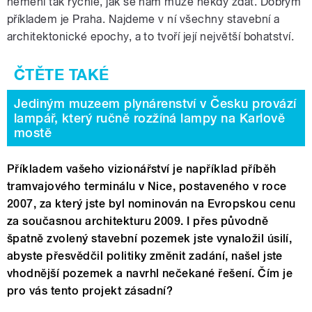
nemění tak rychle, jak se nám může někdy zdát. Dobrým
příkladem je Praha. Najdeme v ní všechny stavební a
architektonické epochy, a to tvoří její největší bohatství.
Jediným muzeem plynárenství v Česku provází
lampář, který ručně rozžíná lampy na Karlově
mostě
Příkladem vašeho vizionářství je například příběh
tramvajového terminálu v Nice, postaveného v roce
2007, za který jste byl nominován na Evropskou cenu
za současnou architekturu 2009. I přes původně
špatně zvolený stavební pozemek jste vynaložil úsilí,
abyste přesvědčil politiky změnit zadání, našel jste
vhodnější pozemek a navrhl nečekané řešení. Čím je
pro vás tento projekt zásadní?