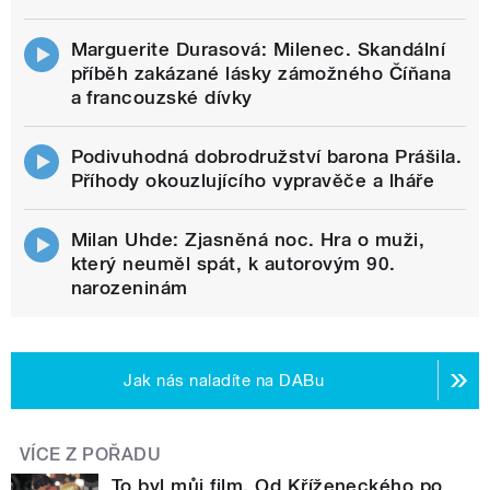
Marguerite Durasová: Milenec. Skandální
příběh zakázané lásky zámožného Číňana
a francouzské dívky
Podivuhodná dobrodružství barona Prášila.
Příhody okouzlujícího vypravěče a lháře
Milan Uhde: Zjasněná noc. Hra o muži,
který neuměl spát, k autorovým 90.
narozeninám
Jak nás naladíte na DABu
VÍCE Z POŘADU
To byl můj film. Od Kříženeckého po