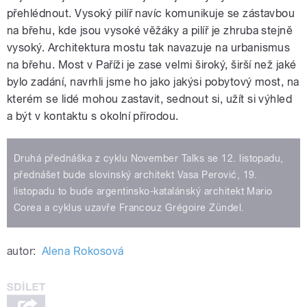
přehlédnout. Vysoký pilíř navíc komunikuje se zástavbou
na břehu, kde jsou vysoké věžáky a pilíř je zhruba stejně
vysoký. Architektura mostu tak navazuje na urbanismus
na břehu. Most v Paříži je zase velmi široký, širší než jaké
bylo zadání, navrhli jsme ho jako jakýsi pobytový most, na
kterém se lidé mohou zastavit, sednout si, užít si výhled
a být v kontaktu s okolní přírodou.
Druhá přednáška z cyklu November Talks se 12. listopadu,
přednášet bude slovinský architekt Vasa Perović, 19.
listopadu to bude argentinsko-katalánský architekt Mario
Corea a cyklus uzavře Francouz Grégoire Zündel.
autor:
Alena Rokosová