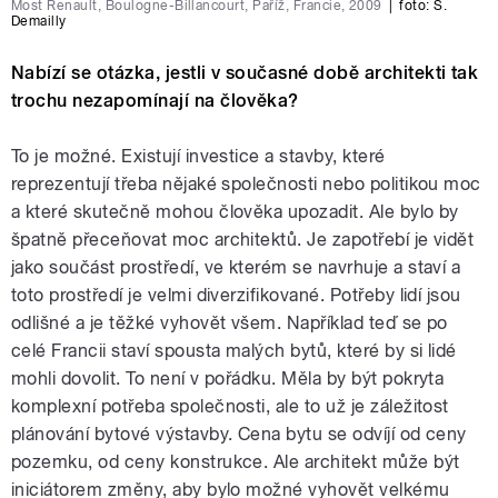
Most Renault, Boulogne-Billancourt, Paříž, Francie, 2009
|
foto:
S.
Demailly
Nabízí se otázka, jestli v současné době architekti tak
trochu nezapomínají na člověka?
To je možné. Existují investice a stavby, které
reprezentují třeba nějaké společnosti nebo politikou moc
a které skutečně mohou člověka upozadit. Ale bylo by
špatně přeceňovat moc architektů. Je zapotřebí je vidět
jako součást prostředí, ve kterém se navrhuje a staví a
toto prostředí je velmi diverzifikované. Potřeby lidí jsou
odlišné a je těžké vyhovět všem. Například teď se po
celé Francii staví spousta malých bytů, které by si lidé
mohli dovolit. To není v pořádku. Měla by být pokryta
komplexní potřeba společnosti, ale to už je záležitost
plánování bytové výstavby. Cena bytu se odvíjí od ceny
pozemku, od ceny konstrukce. Ale architekt může být
iniciátorem změny, aby bylo možné vyhovět velkému