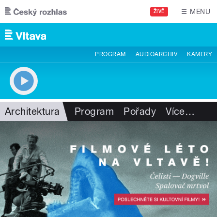
Přejít k hlavnímu obsahu
MENU
ŽIVĚ
PROGRAM
AUDIOARCHIV
KAMERY
Architektura
Program
Pořady
Více
…