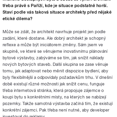
třeba právě s Paříží, kde je situace podstatně horší.
Staví podle vás taková situace architekty před nějaké
etické dilema?
Může se zdát, že architekt navrhuje projekt jen podle
zadání, které dostane. Ale dobrý architekt je schopný
reflexe a může být iniciátorem změny. Sám jsem ve
skupině, ve které se věnujeme inovativnímu plánování
bytové výstavby, zabýváme se tím, jak snížit náklady
nových bytových staveb. Další skupina se zase věnuje
tomu, jak adaptovat nebo měnit dispozice bydlení, aby
byly flexibilnější a odpovídaly požadavkům trhu. V dnešní
době existují různé možnosti jak snížit cenu, funguje
třeba internetová stránka, která propojuje zájemce o
koupi bytu s konkrétními místy, na kterých se nabízejí
pozemky. Takže samotná výstavba začíná tím, že existují
konkrétní zájemci. Pak třeba není nutné, aby developer
investoval do reklamy.