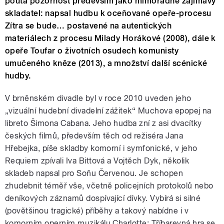
poutá pozornost především jako mimořádně zajímavý
skladatel: napsal hudbu k oceňované opeře-procesu
Zítra se bude… postavené na autentických
materiálech z procesu Milady Horákové (2008), dále k
opeře Toufar o životních osudech komunisty
umučeného kněze (2013), a množství další scénické
hudby.
V brněnském divadle byl v roce 2010 uveden jeho
„vizuální hudební divadelní zážitek“ Muchova epopej na
libreto Šimona Cabana. Jeho hudba zní z asi dvacítky
českých filmů, především těch od režiséra Jana
Hřebejka, píše skladby komorní i symfonické, v jeho
Requiem zpívali Iva Bittová a Vojtěch Dyk, několik
skladeb napsal pro Soňu Červenou. Je schopen
zhudebnit téměř vše, včetně policejních protokolů nebo
deníkových záznamů dospívající dívky. Vybírá si silné
(povětšinou tragické) příběhy a takový nabídne i v
komorním operním muzikálu Charlotte: Tříbarevná hra se