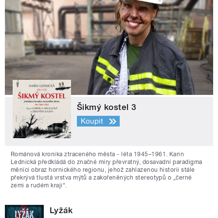
Šikmý kostel 3
Koupit
Románová kronika ztraceného města - léta 1945–1961. Karin
Lednická předkládá do značné míry převratný, dosavadní paradigma
měnící obraz hornického regionu, jehož zahlazenou historii stále
překrývá tlustá vrstva mýtů a zakořeněných stereotypů o „černé
zemi a rudém kraji“.
Lyžák