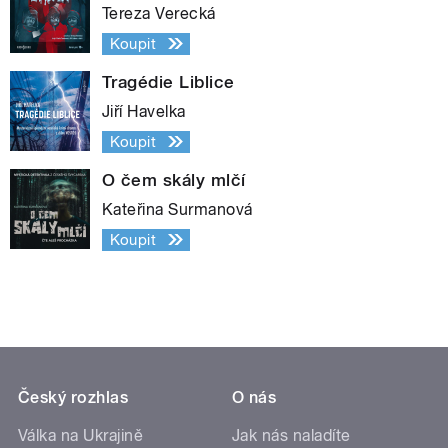
Tereza Verecká
Koupit
Tragédie Liblice
Jiří Havelka
Koupit
O čem skály mlčí
Kateřina Surmanová
Koupit
Český rozhlas
O nás
Válka na Ukrajině
Jak nás naladíte