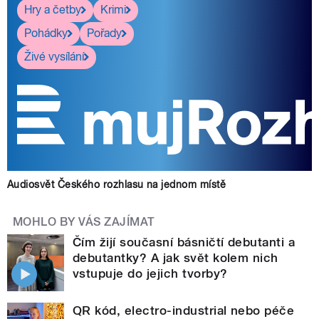
Hry a četby
Krimi
Pohádky
Pořady
Živé vysílání
Audiosvět Českého rozhlasu na jednom místě
MOHLO BY VÁS ZAJÍMAT
Čím žijí současní básničtí debutanti a
debutantky? A jak svět kolem nich
vstupuje do jejich tvorby?
QR kód, electro-industrial nebo péče