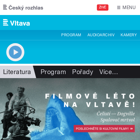
Přejít k hlavnímu obsahu
MENU
ŽIVĚ
PROGRAM
AUDIOARCHIV
KAMERY
Literatura
Program
Pořady
Více
…