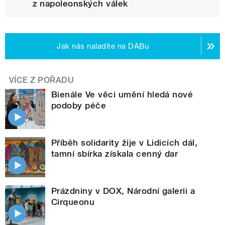
z napoleonských válek
Jak nás naladíte na DABu
VÍCE Z POŘADU
Bienále Ve věci umění hledá nové
podoby péče
Příběh solidarity žije v Lidicích dál,
tamní sbírka získala cenný dar
Prázdniny v DOX, Národní galerii a
Cirqueonu