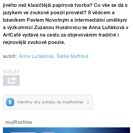
jiného než klasičtější papírová tvorba? Co vše se dá s
jazykem ve zvukové poezii provést? S vědcem a
básníkem Pavlem Novotným a intermediální umělkyní
a výzkumnicí Zuzanou Husárovou se Anna Luňáková v
ArtCafé vydává na cestu za objevováním tradiční i
nejnovější zvukové poezie.
autoři:
Anna Luňáková
,
Šárka Mattová
Všechny díly pořadu na mujRozhlas
mujRozhlas