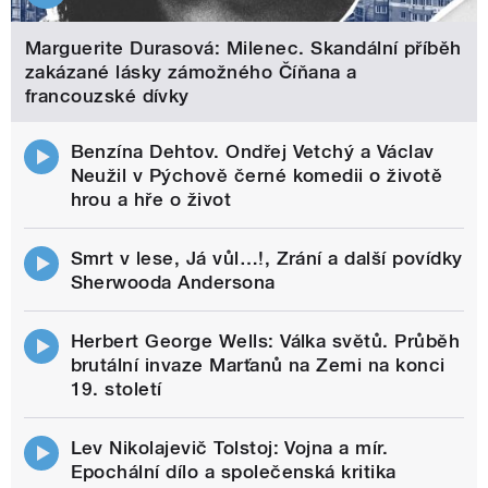
Marguerite Durasová: Milenec. Skandální příběh
zakázané lásky zámožného Číňana a
francouzské dívky
Benzína Dehtov. Ondřej Vetchý a Václav
Neužil v Pýchově černé komedii o životě
hrou a hře o život
Smrt v lese, Já vůl…!, Zrání a další povídky
Sherwooda Andersona
Herbert George Wells: Válka světů. Průběh
brutální invaze Marťanů na Zemi na konci
19. století
Lev Nikolajevič Tolstoj: Vojna a mír.
Epochální dílo a společenská kritika