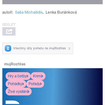
autoři:
Saša Michailidis
,
Lenka Buriánková
Všechny díly pořadu na mujRozhlas
mujRozhlas
Hry a četby
Krimi
Pohádky
Pořady
Živé vysílání