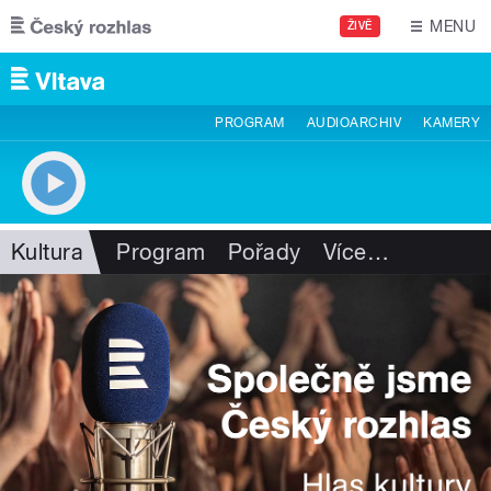
Přejít k hlavnímu obsahu
MENU
ŽIVĚ
PROGRAM
AUDIOARCHIV
KAMERY
Kultura
Program
Pořady
Více
…