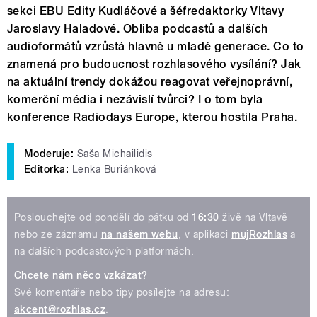
sekci EBU Edity Kudláčové a šéfredaktorky Vltavy
Jaroslavy Haladové. Obliba podcastů a dalších
audioformátů vzrůstá hlavně u mladé generace. Co to
znamená pro budoucnost rozhlasového vysílání? Jak
na aktuální trendy dokážou reagovat veřejnoprávní,
komerční média i nezávislí tvůrci? I o tom byla
konference Radiodays Europe, kterou hostila Praha.
Moderuje:
Saša Michailidis
Editorka:
Lenka Buriánková
Poslouchejte od pondělí do pátku od
16:30
živě na Vltavě
nebo ze záznamu
na našem webu
, v aplikaci
mujRozhlas
a
na dalších podcastových platformách.
Chcete nám něco vzkázat?
Své komentáře nebo tipy posílejte na adresu:
akcent@rozhlas.cz
.