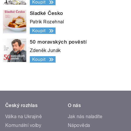
Koupit
Sladké Česko
Patrik Rozehnal
Koupit
50 moravských pověstí
Zdeněk Junák
Koupit
Český rozhlas
O nás
Válka na Ukrajině
Jak nás naladíte
Komunální volby
Nápověda