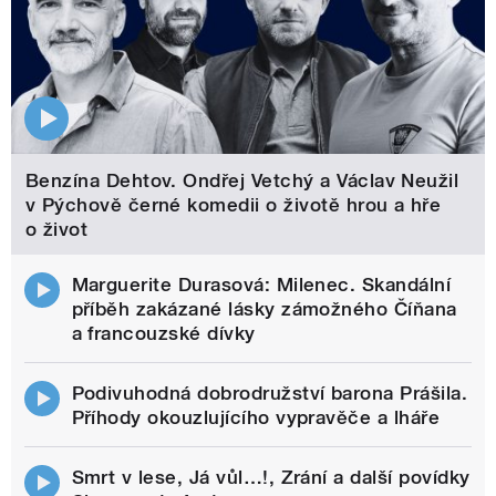
Benzína Dehtov. Ondřej Vetchý a Václav Neužil
v Pýchově černé komedii o životě hrou a hře
o život
Marguerite Durasová: Milenec. Skandální
příběh zakázané lásky zámožného Číňana
a francouzské dívky
Podivuhodná dobrodružství barona Prášila.
Příhody okouzlujícího vypravěče a lháře
Smrt v lese, Já vůl…!, Zrání a další povídky