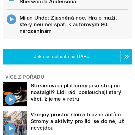
Sherwooda Andersona
Milan Uhde: Zjasněná noc. Hra o muži,
který neuměl spát, k autorovým 90.
narozeninám
Jak nás naladíte na DABu
VÍCE Z POŘADU
Streamovací platformy jako stroj na
nostalgii? Lidi rádi poslouchají starý
věci, žijeme v retru
Veřejný prostor slouží hlavně autům.
Stromy a aktivity pro lidi se do něj už
nevejdou