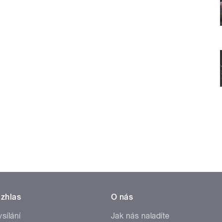
zhlas
O nás
ysílání
Jak nás naladíte