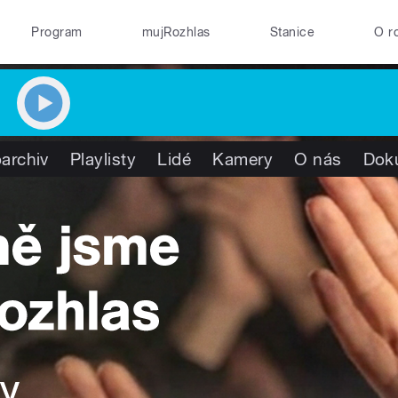
Program
mujRozhlas
Stanice
O r
archiv
Playlisty
Lidé
Kamery
O nás
Dok