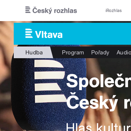
Přejít k hlavnímu obsahu
iRozhlas
Hudba
Program
Pořady
Audio