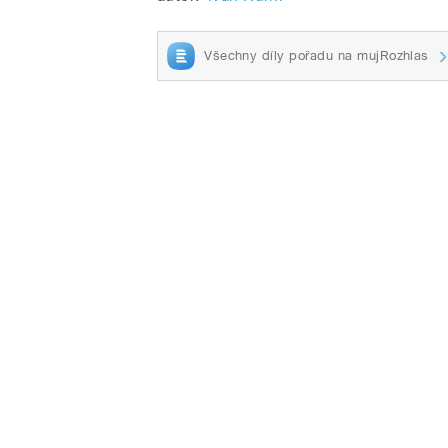
Všechny díly pořadu na mujRozhlas
pause