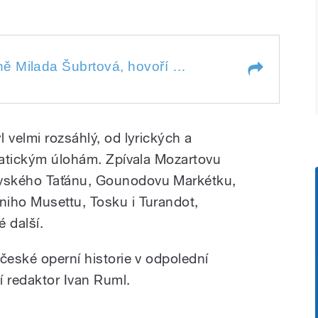
lada Šubrtová, hovoří Ivan Ruml
Zemřela operní pěvkyně Milada Šubrtová, hovoří Ivan Ruml
ada Šubrtová, hovoří Ivan Ruml
 velmi rozsáhlý, od lyrických a
amatickým úlohám. Zpívala Mozartovu
vského Taťánu, Gounodovu Markétku,
niho Musettu, Tosku i Turandot,
 další.
české operní historie v odpolední
 redaktor Ivan Ruml.