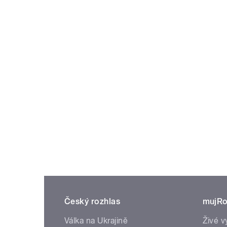
Český rozhlas
mujRo
Válka na Ukrajině
Živé v