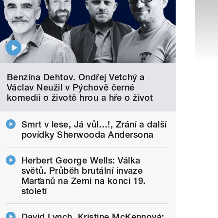
Benzína Dehtov. Ondřej Vetchý a
Václav Neužil v Pýchově černé
komedii o životě hrou a hře o život
Smrt v lese, Já vůl…!, Zrání a další
povídky Sherwooda Andersona
Herbert George Wells: Válka
světů. Průběh brutální invaze
Marťanů na Zemi na konci 19.
století
David Lynch, Kristine McKennová: