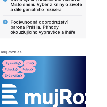
Místo snění. Výběr z knihy o životě
a díle geniálního režiséra
Podivuhodná dobrodružství
barona Prášila. Příhody
okouzlujícího vypravěče a lháře
mujRozhlas
Hry a četby
Krimi
Pohádky
Pořady
Živé vysílání