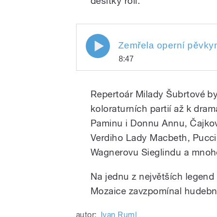
desítky rolí.
Zemřela operní pěvkyně Mi
8:47
Play
Zemřela operní pěvkyně Mil
Repertoár Milady Šubrtové byl
koloraturních partií až k dr
Paminu i Donnu Annu, Čajko
Verdiho Lady Macbeth, Pucci
Wagnerovu Sieglindu a mnohé
Na jednu z největších legend 
/
Mozaice zavzpomínal hudební
autor:
Ivan Ruml