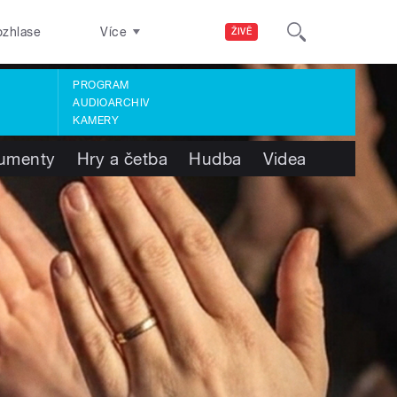
ozhlase
Více
ŽIVĚ
PROGRAM
AUDIOARCHIV
KAMERY
umenty
Hry a četba
Hudba
Videa