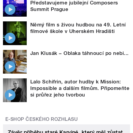
Představujeme jubilejní Composers
Summit Prague
Němý film s živou hudbou na 49. Letní
filmové škole v Uherském Hradišti
Jan Klusák − Oblaka táhnoucí po nebi...
Lalo Schifrin, autor hudby k Mission:
Impossible a dalším filmům. Připomeňte
si průřez jeho tvorbou
E-SHOP ČESKÉHO ROZHLASU
Závěr příběhu staré Karviné, který měl zůstat