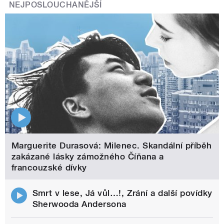
NEJPOSLOUCHANĚJŠÍ
Marguerite Durasová: Milenec. Skandální příběh
zakázané lásky zámožného Číňana a
francouzské dívky
Smrt v lese, Já vůl…!, Zrání a další povídky
Sherwooda Andersona