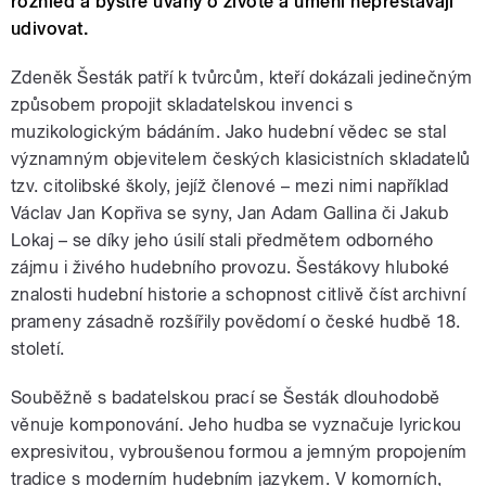
rozhled a bystré úvahy o životě a umění nepřestávají
udivovat.
Zdeněk Šesták patří k tvůrcům, kteří dokázali jedinečným
způsobem propojit skladatelskou invenci s
muzikologickým bádáním. Jako hudební vědec se stal
významným objevitelem českých klasicistních skladatelů
tzv. citolibské školy, jejíž členové – mezi nimi například
Václav Jan Kopřiva se syny, Jan Adam Gallina či Jakub
Lokaj – se díky jeho úsilí stali předmětem odborného
zájmu i živého hudebního provozu. Šestákovy hluboké
znalosti hudební historie a schopnost citlivě číst archivní
prameny zásadně rozšířily povědomí o české hudbě 18.
století.
Souběžně s badatelskou prací se Šesták dlouhodobě
věnuje komponování. Jeho hudba se vyznačuje lyrickou
expresivitou, vybroušenou formou a jemným propojením
tradice s moderním hudebním jazykem. V komorních,