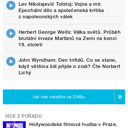
Lev Nikolajevič Tolstoj: Vojna a mír.
Epochální dílo a společenská kritika
z napoleonských válek
Herbert George Wells: Válka světů. Průběh
brutální invaze Marťanů na Zemi na konci
19. století
John Wyndham: Den trifidů. Co se stane,
když většina lidí přijde o zrak? Čte Norbert
Lichý
Jak nás naladíte na DABu
VÍCE Z POŘADU
Hollywoodská filmová hudba v Praze.