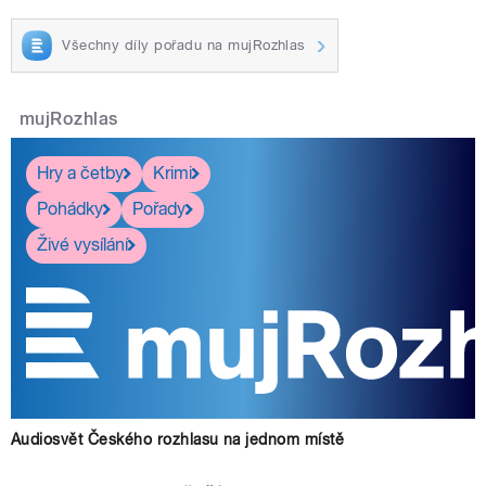
Všechny díly pořadu na mujRozhlas
mujRozhlas
Hry a četby
Krimi
Pohádky
Pořady
Živé vysílání
Audiosvět Českého rozhlasu na jednom místě