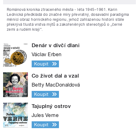
Románová kronika ztraceného města - léta 1945–1961. Karin
Lednická předkládá do značné míry převratný, dosavadní paradigma
měnící obraz hornického regionu, jehož zahlazenou historii stále
překrývá tlustá vrstva mýtů a zakořeněných stereotypů o „černé
zemi a rudém kraji“.
Denár v dívčí dlani
Václav Erben
Koupit
Co život dal a vzal
Betty MacDonaldová
Koupit
Tajuplný ostrov
Jules Verne
Koupit