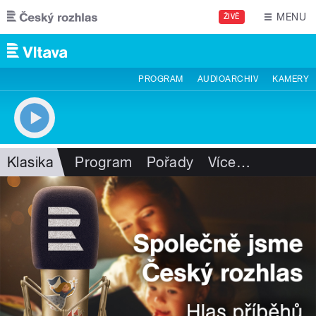
Přejít k hlavnímu obsahu
MENU
ŽIVĚ
PROGRAM
AUDIOARCHIV
KAMERY
Klasika
Program
Pořady
Více
…