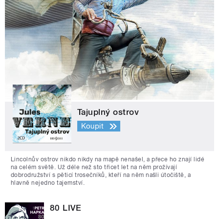
Tajuplný ostrov
Koupit
Lincolnův ostrov nikdo nikdy na mapě nenašel, a přece ho znají lidé
na celém světě. Už déle než sto třicet let na něm prožívají
dobrodružství s pěticí trosečníků, kteří na něm našli útočiště, a
hlavně nejedno tajemství.
80 LIVE