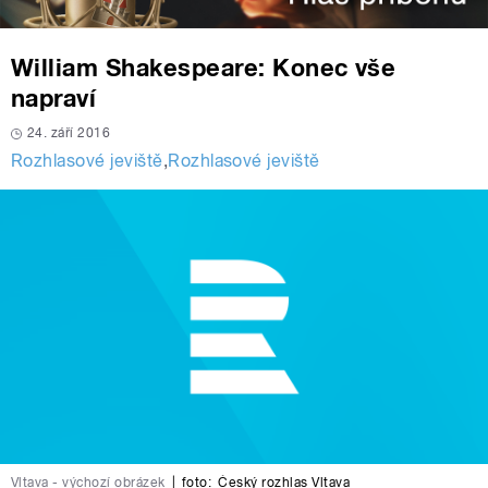
William Shakespeare: Konec vše
napraví
24. září 2016
Rozhlasové jeviště
,
Rozhlasové jeviště
Vltava - výchozí obrázek
|
foto:
Český rozhlas Vltava