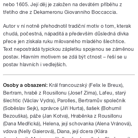
nebo 1605. Její děj je založen na devátém příběhu z
třetího dne z Dekameronu Giovanniho Boccaccia.
Autor v ní notně přehodnotil tradiční motiv o tom, kterak
chudá, počestná, nápaditá a především důsledná dívka
přece jen získala ruku milovaného mladého šlechtice.
Text nepostrádá typickou zápletku spojenou se záměnou
postav. Hlavním motivem se zdá být ctnost – řeší se u
postav hlavních i vedlejších.
Osoby a obsazení:
Král francouzský (Felix le Breux),
Bertram, hrabě z Rousillonu (Josef Zíma), Lafeu, starý
šlechtic (Václav Vydra), Parolles, Bertramův společník
(Soběslav Sejk), správce (Jiří Hurta), šašek (Bohumil
Bezouška), páže (Jan Kotva), Hraběnka z Rousillonu
(Dana Medřická), Helena, její schovanka (Alena Vránová),
vdova (Nelly Gaierová), Diana, její dcera (Klára