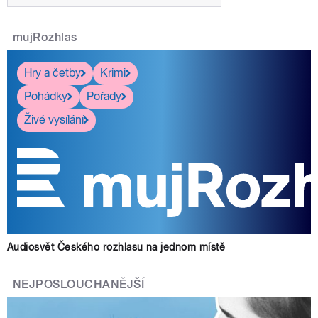
mujRozhlas
Hry a četby
Krimi
Pohádky
Pořady
Živé vysílání
Audiosvět Českého rozhlasu na jednom místě
NEJPOSLOUCHANĚJŠÍ