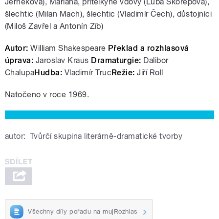
Jerneková), Mariana, přítelkyně vdovy (Luba Skořepová),
šlechtic (Milan Mach), šlechtic (Vladimír Čech), důstojníci
(Miloš Zavřel a Antonín Zíb)
Autor:
William Shakespeare
Překlad a rozhlasová
úprava:
Jaroslav Kraus
Dramaturgie:
Dalibor
Chalupa
Hudba:
Vladimír Truc
Režie:
Jiří Roll
Natočeno v roce 1969.
autor:
Tvůrčí skupina literárně-dramatické tvorby
Všechny díly pořadu na mujRozhlas