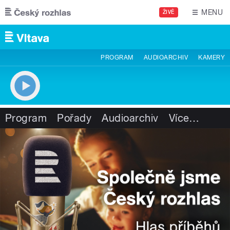
Přejít k hlavnímu obsahu
MENU
ŽIVĚ
PROGRAM
AUDIOARCHIV
KAMERY
Program
Pořady
Audioarchiv
Více
…