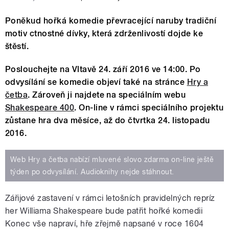
Poněkud hořká komedie převracející naruby tradiční
motiv ctnostné dívky, která zdrženlivostí dojde ke
štěstí.
Poslouchejte na Vltavě 24. září 2016 ve 14:00. Po
odvysílání se komedie objeví také na stránce
Hry a
četba
. Zároveň ji najdete na speciálním webu
Shakespeare 400
. On-line v rámci speciálního projektu
zůstane hra dva měsíce, až do čtvrtka 24. listopadu
2016.
Web Hry a četba nabízí mluvené slovo zdarma on-line ještě
týden po odvysílání. Audioknihy nejde stáhnout.
Zářijové zastavení v rámci letošních pravidelných repríz
her Williama Shakespeare bude patřit hořké komedii
Konec vše napraví, hře zřejmě napsané v roce 1604