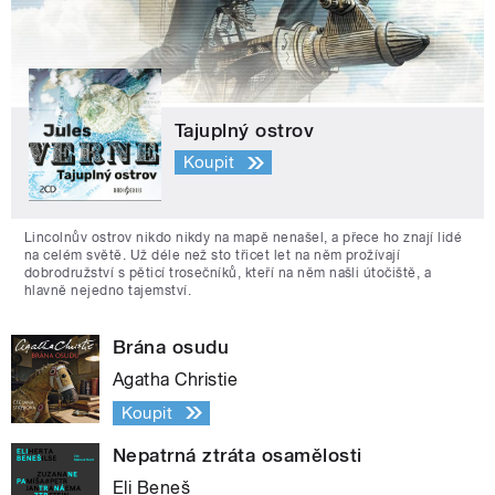
Tajuplný ostrov
Koupit
Lincolnův ostrov nikdo nikdy na mapě nenašel, a přece ho znají lidé
na celém světě. Už déle než sto třicet let na něm prožívají
dobrodružství s pěticí trosečníků, kteří na něm našli útočiště, a
hlavně nejedno tajemství.
Brána osudu
Agatha Christie
Koupit
Nepatrná ztráta osamělosti
Eli Beneš