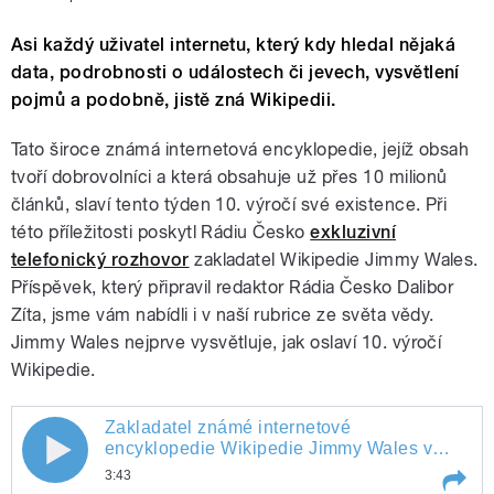
Asi každý uživatel internetu, který kdy hledal nějaká
data, podrobnosti o událostech či jevech, vysvětlení
pojmů a podobně, jistě zná Wikipedii.
Tato široce známá internetová encyklopedie, jejíž obsah
tvoří dobrovolníci a která obsahuje už přes 10 milionů
článků, slaví tento týden 10. výročí své existence. Při
této příležitosti poskytl Rádiu Česko
exkluzivní
telefonický rozhovor
zakladatel Wikipedie Jimmy Wales.
Příspěvek, který připravil redaktor Rádia Česko Dalibor
Zíta, jsme vám nabídli i v naší rubrice ze světa vědy.
Jimmy Wales nejprve vysvětluje, jak oslaví 10. výročí
Wikipedie.
Zakladatel známé internetové
Zakladatel známé internetové
encyklopedie Wikipedie Jimmy Wales v
exkluzivním rozhovoru pro Rádio Česko,
3:43
encyklopedie Wikipedie Jimmy Wales
který připravil Dalibor Zíta