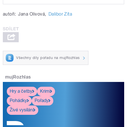
Play /
Zakladatel známé internetové
v exkluzivním rozhovoru pro Rádio
autoři:
Jana Olivová
,
Dalibor Zíta
encyklopedie Wikipedie Jimmy Wales v
exkluzivním rozhovoru pro Rádio Česko,
Česko, který připravil Dalibor Zíta
který připravil Dalibor Zíta
Všechny díly pořadu na mujRozhlas
pause
mujRozhlas
Hry a četby
Krimi
Pohádky
Pořady
Živé vysílání