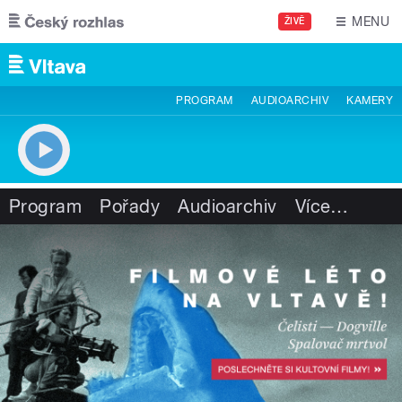
Přejít k hlavnímu obsahu
MENU
ŽIVĚ
PROGRAM
AUDIOARCHIV
KAMERY
Program
Pořady
Audioarchiv
Více
…