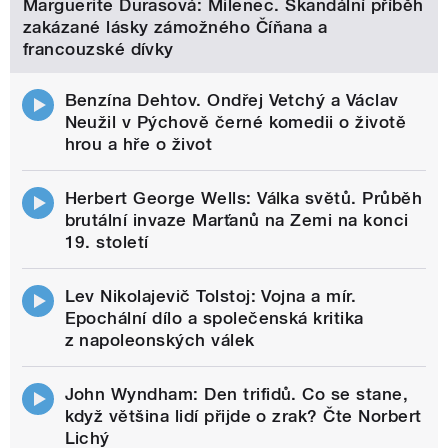
Marguerite Durasová: Milenec. Skandální příběh
zakázané lásky zámožného Číňana a
francouzské dívky
Benzína Dehtov. Ondřej Vetchý a Václav
Neužil v Pýchově černé komedii o životě
hrou a hře o život
Herbert George Wells: Válka světů. Průběh
brutální invaze Marťanů na Zemi na konci
19. století
Lev Nikolajevič Tolstoj: Vojna a mír.
Epochální dílo a společenská kritika
z napoleonských válek
John Wyndham: Den trifidů. Co se stane,
když většina lidí přijde o zrak? Čte Norbert
Lichý