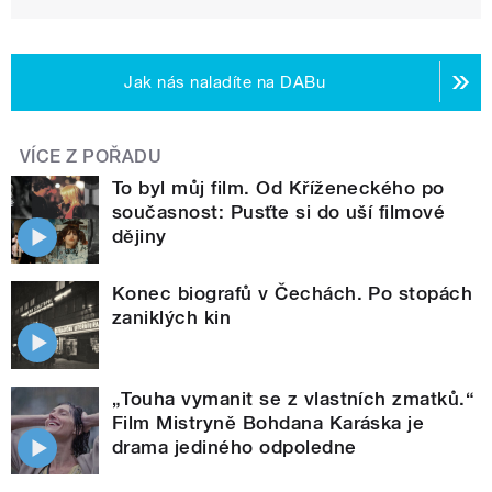
Jak nás naladíte na DABu
VÍCE Z POŘADU
To byl můj film. Od Kříženeckého po
současnost: Pusťte si do uší filmové
dějiny
Konec biografů v Čechách. Po stopách
zaniklých kin
„Touha vymanit se z vlastních zmatků.“
Film Mistryně Bohdana Karáska je
drama jediného odpoledne