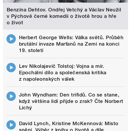
Benzína Dehtov. Ondřej Vetchý a Václav Neužil
v Pýchově černé komedii o životě hrou a hře
o život
Herbert George Wells: Válka světů. Průběh
brutální invaze Marťanů na Zemi na konci
19. století
Lev Nikolajevič Tolstoj: Vojna a mír.
Epochální dílo a společenská kritika
z napoleonských válek
John Wyndham: Den trifidů. Co se stane,
když většina lidí přijde o zrak? Čte Norbert
Lichý
David Lynch, Kristine McKennová: Místo
snění. Výběr z knihy o životě a díle