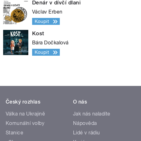
Denár v dívčí dlani
Václav Erben
Koupit
Kost
Bára Dočkalová
Koupit
Český rozhlas
O nás
Válka na Ukrajině
Jak nás naladíte
Komunální volby
Nápověda
Stanice
Lidé v rádiu