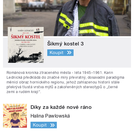
Šikmý kostel 3
Koupit
Románová kronika ztraceného města - léta 1945–1961. Karin
Lednická předkládá do značné míry převratný, dosavadní paradigma
měnící obraz hornického regionu, jehož zahlazenou historii stále
překrývá tlustá vrstva mýtů a zakořeněných stereotypů o „černé
zemi a rudém kraji“.
Díky za každé nové ráno
Halina Pawlowská
Koupit