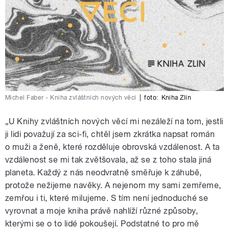
Michel Faber - Kniha zvláštních nových věcí
|
foto:
Kniha Zlín
„U Knihy zvláštních nových věcí mi nezáleží na tom, jestli
ji lidi považují za sci-fi, chtěl jsem zkrátka napsat román
o muži a ženě, které rozděluje obrovská vzdálenost. A ta
vzdálenost se mi tak zvětšovala, až se z toho stala jiná
planeta. Každý z nás neodvratně směřuje k záhubě,
protože nežijeme navěky. A nejenom my sami zemřeme,
zemřou i ti, které milujeme. S tím není jednoduché se
vyrovnat a moje kniha právě nahlíží různé způsoby,
kterými se o to lidé pokoušejí. Podstatné to pro mě