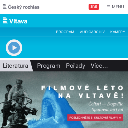
Přejít k hlavnímu obsahu
MENU
ŽIVĚ
PROGRAM
AUDIOARCHIV
KAMERY
Literatura
Program
Pořady
Více
…