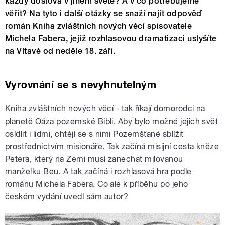
každý doslova v jiném světě? A v co potřebujeme
věřit? Na tyto i další otázky se snaží najít odpověď
román Kniha zvláštních nových věcí spisovatele
Michela Fabera, jejíž rozhlasovou dramatizaci uslyšíte
na Vltavě od neděle 18. září.
Vyrovnání se s nevyhnutelným
Kniha zvláštních nových věcí ‒ tak říkají domorodci na
planetě Oáza pozemské Bibli. Aby bylo možné jejich svět
osídlit i lidmi, chtějí se s nimi Pozemšťané sblížit
prostřednictvím misionáře. Tak začíná misijní cesta kněze
Petera, který na Zemi musí zanechat milovanou
manželku Beu. A tak začíná i rozhlasová hra podle
románu Michela Fabera. Co ale k příběhu po jeho
českém vydání uvedl sám autor?