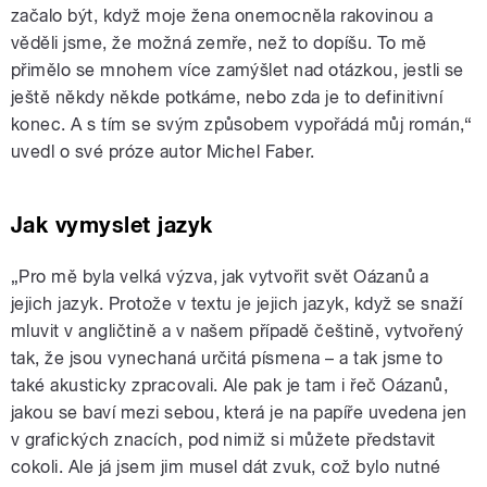
začalo být, když moje žena onemocněla rakovinou a
věděli jsme, že možná zemře, než to dopíšu. To mě
přimělo se mnohem více zamýšlet nad otázkou, jestli se
ještě někdy někde potkáme, nebo zda je to definitivní
konec. A s tím se svým způsobem vypořádá můj román,“
uvedl o své próze autor Michel Faber.
Jak vymyslet jazyk
„Pro mě byla velká výzva, jak vytvořit svět Oázanů a
jejich jazyk. Protože v textu je jejich jazyk, když se snaží
mluvit v angličtině a v našem případě češtině, vytvořený
tak, že jsou vynechaná určitá písmena – a tak jsme to
také akusticky zpracovali. Ale pak je tam i řeč Oázanů,
jakou se baví mezi sebou, která je na papíře uvedena jen
v grafických znacích, pod nimiž si můžete představit
cokoli. Ale já jsem jim musel dát zvuk, což bylo nutné