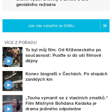
geniálního režiséra
Jak nás naladíte na DABu
VÍCE Z POŘADU
To byl můj film. Od Kříženeckého po
současnost: Pusťte si do uší filmové
dějiny
Konec biografů v Čechách. Po stopách
zaniklých kin
„Touha vymanit se z vlastních zmatků.“
Film Mistryně Bohdana Karáska je
drama jediného odpoledne