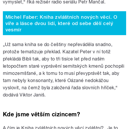
vymyslet,“ říká režisér radio seriálu Petr Mančal.
Michel Faber: Kniha zvláštních nových věcí. O
víře a lásce dvou lidí, které od sebe dělí celý
vesmír
„Už sama kniha se do češtiny nepřeváděla snadno,
protože tematizuje překlad. Kazatel Peter v ní totiž
překládá Bibli tak, aby to tři tisíce let před naším
letopočtem staré vyprávění semitských kmenů pochopili
mimozemšťané, a k tomu to musí převyprávět tak, aby
tam nebyly konsonanty, které Oázané nedokážou
vyslovit, na čemž byla založená řada slovních hříček,“
dodává Viktor Janiš.
Kde jsme větším cizincem?
A čím je Kniha zvláštních nových věcí zvláštní? „Je to