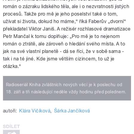
román o zázraku lidského těla, ale i o nezvratnosti jistých
procesů. Takže pro mě je jeho poselství také o tom,
užívat si života, dokud ho máme,“ říká Faberův „dvorní“
překladatel Viktor Janiš. A režisér rozhlasové dramatizace
Petr Mančal k tomu doplňuje: „Pro mě je to nejenom
román o ztrátě, ale zároveň o hledání svého místa. A to
jak na své vlastní planetě ‒ dá se říci, že v sobě sama ‒
tak i na té jiné. Kde jsme větším cizincem, to už je
otázka.“
Radioseriál Kniha zvláštních nových věcí je k poslechu od
18. září a tři následující neděle vždy hodinu před polednem.
autoři:
Klára Vičíková
,
Šárka Jančíková