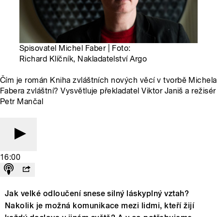
Spisovatel Michel Faber | Foto:
Richard Klíčník, Nakladatelství Argo
Čím je román Kniha zvláštních nových věcí v tvorbě Michela
Fabera zvláštní? Vysvětluje překladatel Viktor Janiš a režisér
Petr Mančal
16:00
Jak velké odloučení snese silný láskyplný vztah?
Nakolik je možná komunikace mezi lidmi, kteří žijí